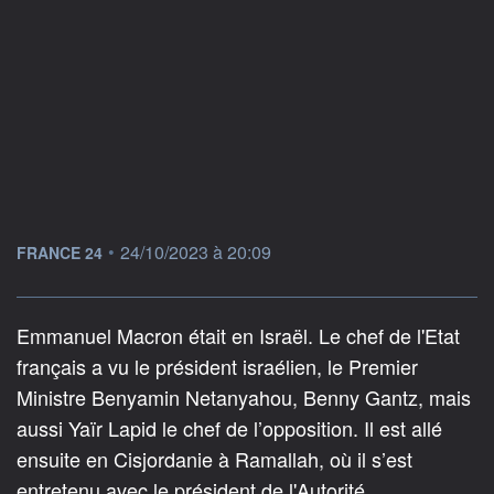
information fournie par
•
24/10/2023 à 20:09
FRANCE 24
Emmanuel Macron était en Israël. Le chef de l'Etat
français a vu le président israélien, le Premier
Ministre Benyamin Netanyahou, Benny Gantz, mais
aussi Yaïr Lapid le chef de l’opposition. Il est allé
ensuite en Cisjordanie à Ramallah, où il s’est
entretenu avec le président de l'Autorité