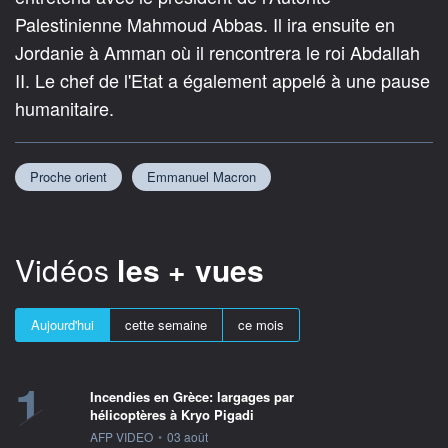
Palestinienne Mahmoud Abbas. Il ira ensuite en
Jordanie à Amman où il rencontrera le roi Abdallah
II. Le chef de l'Etat a également appelé à une pause
humanitaire.
Proche orient
Emmanuel Macron
Vidéos
les + vues
Aujourd'hui
cette semaine
ce mois
1
Incendies en Grèce: largages par
hélicoptères à Kryo Pigadi
information fournie par
AFP VIDEO
•
03 août