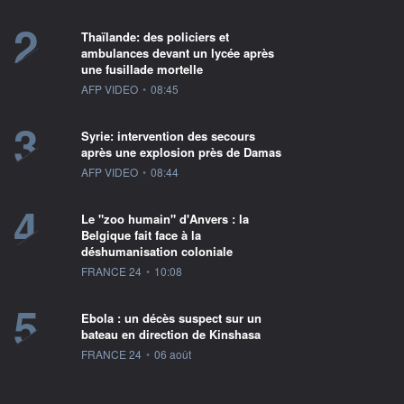
2
Thaïlande: des policiers et
ambulances devant un lycée après
une fusillade mortelle
information fournie par
AFP VIDEO
•
08:45
3
Syrie: intervention des secours
après une explosion près de Damas
information fournie par
AFP VIDEO
•
08:44
4
Le "zoo humain" d'Anvers : la
Belgique fait face à la
déshumanisation coloniale
information fournie par
FRANCE 24
•
10:08
5
Ebola : un décès suspect sur un
bateau en direction de Kinshasa
information fournie par
FRANCE 24
•
06 août