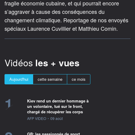
fragile économie cubaine, et qui pourrait encore
s’aggraver à cause des conséquences du
changement climatique. Reportage de nos envoyés
spéciaux Laurence Cuvillier et Matthieu Comin.
Vidéos
les + vues
Aujourd'hui
cette semaine
ce mois
1
Kiev rend un dernier hommage à
un volontaire, tué sur le front,
chargé de récupérer les corps
information fournie par
AFP VIDEO
•
09 août
GB: les passionnés de sport