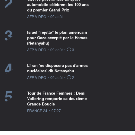
2
automobile célèbrent les 100 ans
du premier Grand Prix
information fournie par
AFP VIDEO
•
09 août
3
Israël "rejette" le plan américain
pour Gaza accepté par le Hamas
(Netanyahu)
information fournie par
AFP VIDEO
•
09 août
•
3
4
L'Iran 'ne disposera pas d'armes
nucléaires' dit Netanyahu
information fournie par
AFP VIDEO
•
09 août
•
2
5
Tour de France Femmes : Demi
Vollering remporte sa deuxième
Grande Boucle
information fournie par
FRANCE 24
•
07:27