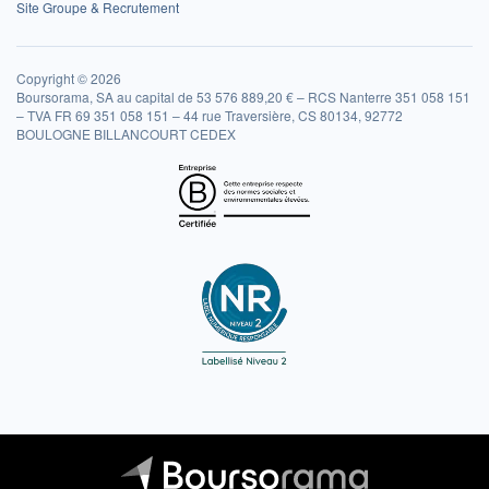
Site Groupe & Recrutement
Copyright © 2026
Boursorama, SA au capital de 53 576 889,20 € – RCS Nanterre 351 058 151
– TVA FR 69 351 058 151 – 44 rue Traversière, CS 80134, 92772
BOULOGNE BILLANCOURT CEDEX