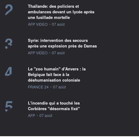
2
Thaïlande: des policiers et
ambulances devant un lycée après
une fusillade mortelle
information fournie par
AFP VIDEO
•
07 août
3
Syrie: intervention des secours
après une explosion près de Damas
information fournie par
AFP VIDEO
•
07 août
4
Le "zoo humain" d'Anvers : la
Belgique fait face à la
déshumanisation coloniale
information fournie par
FRANCE 24
•
07 août
5
L'incendie qui a touché les
Corbières "désormais fixé"
information fournie par
AFP
•
07 août