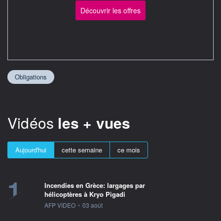
Découvrir les offres
Obligations
Vidéos
les + vues
Aujourd'hui
cette semaine
ce mois
1
Incendies en Grèce: largages par
hélicoptères à Kryo Pigadi
information fournie par
AFP VIDEO
•
03 août