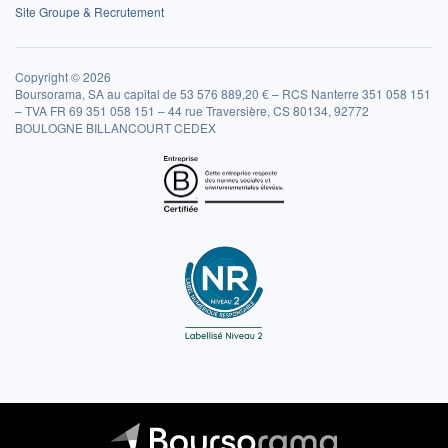
Site Groupe & Recrutement
Copyright © 2026
Boursorama, SA au capital de 53 576 889,20 € – RCS Nanterre 351 058 151
– TVA FR 69 351 058 151 – 44 rue Traversière, CS 80134, 92772
BOULOGNE BILLANCOURT CEDEX