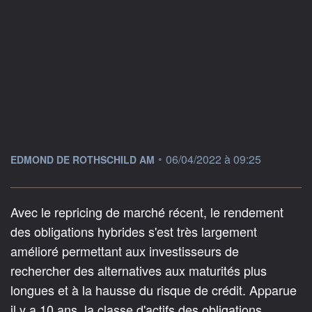
information fournie par
•
06/04/2022 à 09:25
EDMOND DE ROTHSCHILD AM
Avec le repricing de marché récent, le rendement
des obligations hybrides s'est très largement
amélioré permettant aux investisseurs de
rechercher des alternatives aux maturités plus
longues et à la hausse du risque de crédit. Apparue
il y a 10 ans, la classe d'actifs des obligations