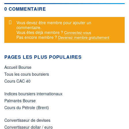
0 COMMENTAIRE
Message d'alerte
Vous devez être membre pour ajouter un
commentaire.
Vous êtes déjà membre ?
Connectez-vous
Pas encore membre ?
Devenez membre gratuitement
PAGES LES PLUS POPULAIRES
Accueil Bourse
Tous les cours boursiers
Cours CAC 40
Indices boursiers internationaux
Palmarès Bourse
Cours du Pétrole (Brent)
Convertisseur de devises
Convertisseur dollar / euro