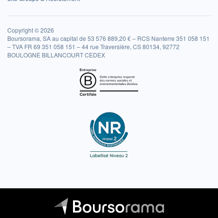
Copyright © 2026
Boursorama, SA au capital de 53 576 889,20 € – RCS Nanterre 351 058 151
– TVA FR 69 351 058 151 – 44 rue Traversière, CS 80134, 92772
BOULOGNE BILLANCOURT CEDEX