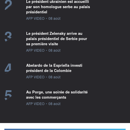
2
Le président ukrainien est accueilli
par son homologue serbe au palais
présidentiel
information fournie par
AFP VIDEO
•
08 août
3
Le président Zelensky arrive au
palais présidentiel de Serbie pour
sa première visite
information fournie par
AFP VIDEO
•
08 août
4
Abelardo de la Espriella investi
président de la Colombie
information fournie par
AFP VIDEO
•
08 août
5
Au Porge, une soirée de solidarité
avec les commerçants
information fournie par
AFP VIDEO
•
08 août