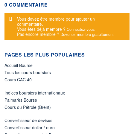
0 COMMENTAIRE
Message d'alerte
Vous devez être membre pour ajouter un
commentaire.
Vous êtes déjà membre ?
Connectez-vous
Pas encore membre ?
Devenez membre gratuitement
PAGES LES PLUS POPULAIRES
Accueil Bourse
Tous les cours boursiers
Cours CAC 40
Indices boursiers internationaux
Palmarès Bourse
Cours du Pétrole (Brent)
Convertisseur de devises
Convertisseur dollar / euro