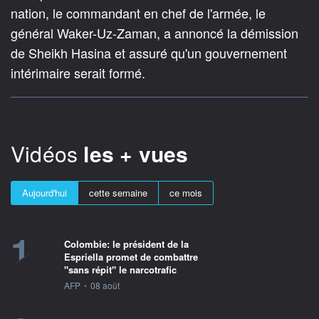
nation, le commandant en chef de l'armée, le
général Waker-Uz-Zaman, a annoncé la démission
de Sheikh Hasina et assuré qu'un gouvernement
intérimaire serait formé.
Vidéos
les + vues
Aujourd'hui
cette semaine
ce mois
1
Colombie: le président de la
Espriella promet de combattre
"sans répit" le narcotrafic
information fournie par
AFP
•
08 août