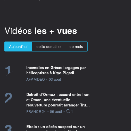
Vidéos
les + vues
Aujourd'hui
cette semaine
ce mois
1
Incendies en Grèce: largages par
hélicoptères à Kryo Pigadi
information fournie par
AFP VIDEO
•
03 août
2
Détroit d’Ormuz : accord entre Iran
et Oman, une éventuelle
réouverture pourrait arranger Tru…
information fournie par
FRANCE 24
•
06 août
•
1
3
Ebola : un décès suspect sur un