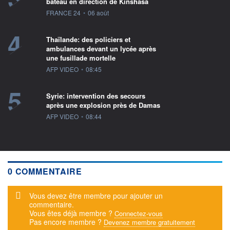
bateau en direction de Kinshasa
information fournie par
FRANCE 24
•
06 août
4
Thaïlande: des policiers et
ambulances devant un lycée après
une fusillade mortelle
information fournie par
AFP VIDEO
•
08:45
5
Syrie: intervention des secours
après une explosion près de Damas
information fournie par
AFP VIDEO
•
08:44
0 COMMENTAIRE
Message d'alerte
Vous devez être membre pour ajouter un
commentaire.
Vous êtes déjà membre ?
Connectez-vous
Pas encore membre ?
Devenez membre gratuitement