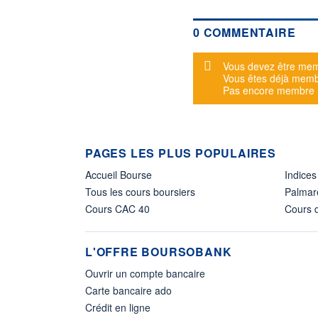
0 COMMENTAIRE
Message d'alerte
Vous devez être mem
Vous êtes déjà mem
Pas encore membre
PAGES LES PLUS POPULAIRES
Accueil Bourse
Indices
Tous les cours boursiers
Palmar
Cours CAC 40
Cours d
L'OFFRE BOURSOBANK
Ouvrir un compte bancaire
Carte bancaire ado
Crédit en ligne