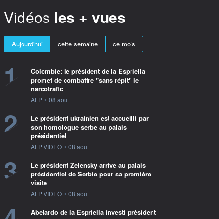
Vidéos
les + vues
Aujourd'hui
cette semaine
ce mois
1
Colombie: le président de la Espriella
promet de combattre "sans répit" le
narcotrafic
information fournie par
AFP
•
08 août
2
Le président ukrainien est accueilli par
son homologue serbe au palais
présidentiel
information fournie par
AFP VIDEO
•
08 août
3
Le président Zelensky arrive au palais
présidentiel de Serbie pour sa première
visite
information fournie par
AFP VIDEO
•
08 août
4
Abelardo de la Espriella investi président