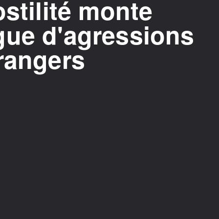
ostilité monte
gue d'agressions
rangers