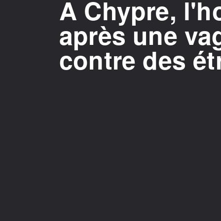
A Chypre, l'h
après une va
contre des ét