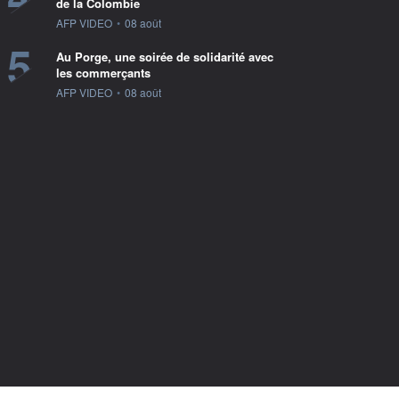
de la Colombie
information fournie par
AFP VIDEO
•
08 août
5
Au Porge, une soirée de solidarité avec
les commerçants
information fournie par
AFP VIDEO
•
08 août