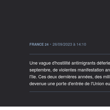
information fournie par
•
26/09/2023 à 14:10
FRANCE 24
Une vague d'hostilité antimigrants déferl
septembre, de violentes manifestation ant
l'île. Ces deux dernières années, des mil
devenue une porte d'entrée de l'Union e