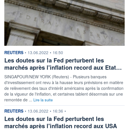
information fournie par
REUTERS
•
13.06.2022
•
16:50
Les doutes sur la Fed perturbent les
marchés après l'inflation record aux Etat…
SINGAPOUR/NEW YORK (Reuters) - Plusieurs banques
d'investissement ont revu à la hausse leurs prévisions en matière
de relèvement des taux d'intérêt américains après la confirmation
de la vigueur de l'inflation, et certaines tablent désormais sur une
remontée de ...
Lire la suite
information fournie par
REUTERS
•
13.06.2022
•
16:36
•
Les doutes sur la Fed perturbent les
marchés après l'inflation record aux USA