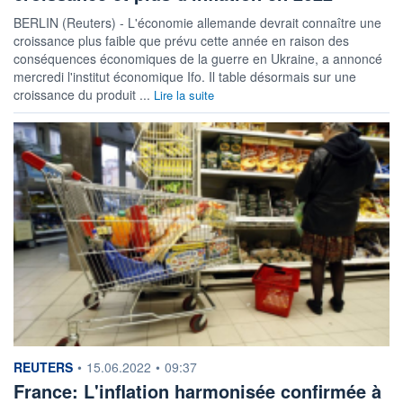
BERLIN (Reuters) - L'économie allemande devrait connaître une
croissance plus faible que prévu cette année en raison des
conséquences économiques de la guerre en Ukraine, a annoncé
mercredi l'institut économique Ifo. Il table désormais sur une
croissance du produit ...
Lire la suite
information fournie par
REUTERS
•
15.06.2022
•
09:37
France: L'inflation harmonisée confirmée à