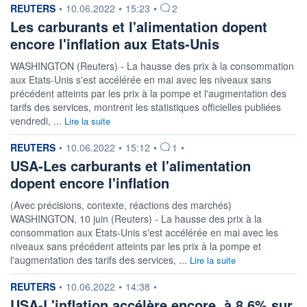
information fournie par
REUTERS
•
10.06.2022
•
15:23
•
2
Les carburants et l'alimentation dopent
encore l'inflation aux Etats-Unis
WASHINGTON (Reuters) - La hausse des prix à la consommation
aux Etats-Unis s'est accélérée en mai avec les niveaux sans
précédent atteints par les prix à la pompe et l'augmentation des
tarifs des services, montrent les statistiques officielles publiées
vendredi, ...
Lire la suite
information fournie par
REUTERS
•
10.06.2022
•
15:12
•
1
•
USA-Les carburants et l'alimentation
dopent encore l'inflation
(Avec précisions, contexte, réactions des marchés)
WASHINGTON, 10 juin (Reuters) - La hausse des prix à la
consommation aux Etats-Unis s'est accélérée en mai avec les
niveaux sans précédent atteints par les prix à la pompe et
l'augmentation des tarifs des services, ...
Lire la suite
information fournie par
REUTERS
•
10.06.2022
•
14:38
•
USA-L'inflation accélère encore, à 8,6% sur