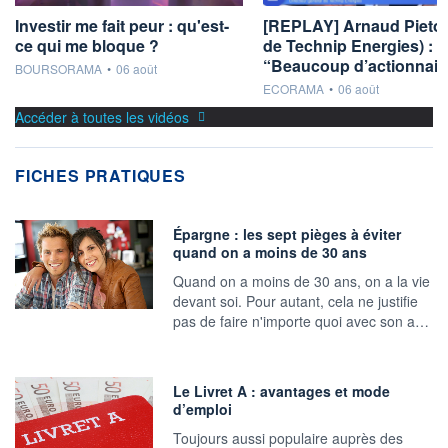
Investir me fait peur : qu'est-
[REPLAY] Arnaud Pieto
ce qui me bloque ?
de Technip Energies) :
“Beaucoup d’actionnai
information fournie par
BOURSORAMA
•
06 août
information fournie par
ECORAMA
•
06 août
Accéder à toutes les vidéos
FICHES PRATIQUES
Épargne : les sept pièges à éviter
quand on a moins de 30 ans
Quand on a moins de 30 ans, on a la vie
devant soi. Pour autant, cela ne justifie
pas de faire n'importe quoi avec son a…
Le Livret A : avantages et mode
d’emploi
Toujours aussi populaire auprès des