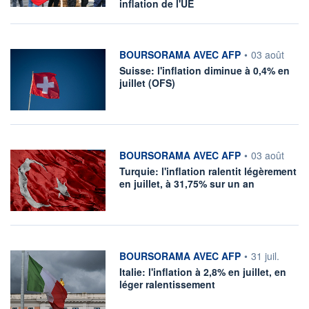
inflation de l'UE
information fournie par
BOURSORAMA AVEC AFP
•
03 août
Suisse: l'inflation diminue à 0,4% en
juillet (OFS)
information fournie par
BOURSORAMA AVEC AFP
•
03 août
Turquie: l'inflation ralentit légèrement
en juillet, à 31,75% sur un an
information fournie par
BOURSORAMA AVEC AFP
•
31 juil.
Italie: l'inflation à 2,8% en juillet, en
léger ralentissement