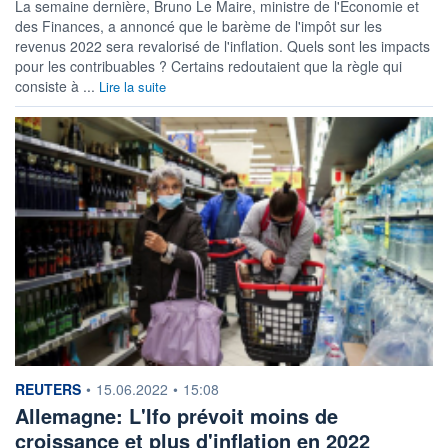
La semaine dernière, Bruno Le Maire, ministre de l'Économie et
des Finances, a annoncé que le barème de l'impôt sur les
revenus 2022 sera revalorisé de l'inflation. Quels sont les impacts
pour les contribuables ? Certains redoutaient que la règle qui
consiste à ...
Lire la suite
information fournie par
REUTERS
•
15.06.2022
•
15:08
Allemagne: L'Ifo prévoit moins de
croissance et plus d'inflation en 2022