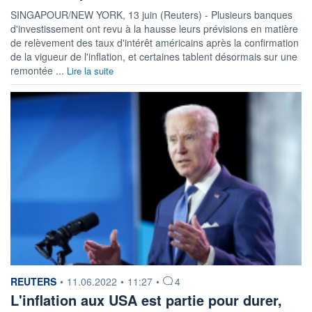
SINGAPOUR/NEW YORK, 13 juin (Reuters) - Plusieurs banques
d'investissement ont revu à la hausse leurs prévisions en matière
de relèvement des taux d'intérêt américains après la confirmation
de la vigueur de l'inflation, et certaines tablent désormais sur une
remontée ...
Lire la suite
information fournie par
REUTERS
•
11.06.2022
•
11:27
•
4
L'inflation aux USA est partie pour durer,