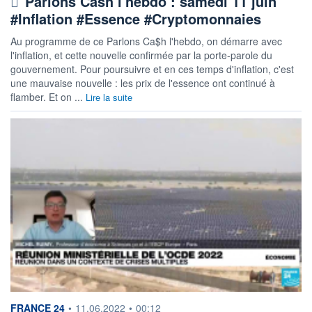
Parlons Cash l'hebdo : samedi 11 juin
#Inflation #Essence #Cryptomonnaies
Au programme de ce Parlons Ca$h l'hebdo, on démarre avec
l'inflation, et cette nouvelle confirmée par la porte-parole du
gouvernement. Pour poursuivre et en ces temps d'inflation, c'est
une mauvaise nouvelle : les prix de l'essence ont continué à
flamber. Et on ...
Lire la suite
information fournie par
FRANCE 24
•
11.06.2022
•
00:12