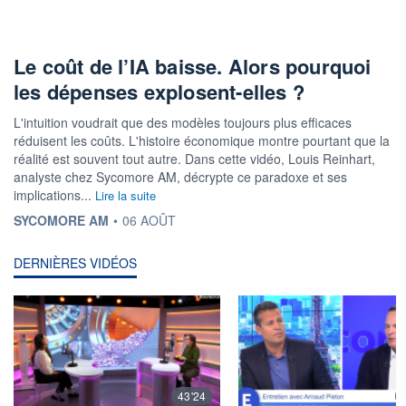
Le coût de l’IA baisse. Alors pourquoi
les dépenses explosent-elles ?
L'intuition voudrait que des modèles toujours plus efficaces
réduisent les coûts. L'histoire économique montre pourtant que la
réalité est souvent tout autre. Dans cette vidéo, Louis Reinhart,
analyste chez Sycomore AM, décrypte ce paradoxe et ses
implications...
Lire la suite
INFORMATION FOURNIE PAR
SYCOMORE AM
•
06 AOÛT
DERNIÈRES VIDÉOS
43'24