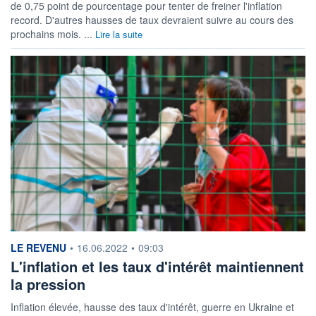
de 0,75 point de pourcentage pour tenter de freiner l'inflation
record. D'autres hausses de taux devraient suivre au cours des
prochains mois. ...
Lire la suite
information fournie par
LE REVENU
•
16.06.2022
•
09:03
L'inflation et les taux d'intérêt maintiennent
la pression
Inflation élevée, hausse des taux d'intérêt, guerre en Ukraine et