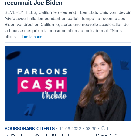
reconnaît Joe Biden
BEVERLY HILLS, Californie (Reuters) - Les Etats-Unis vont devoir
"vivre avec l'inflation pendant un certain temps", a reconnu Joe
Biden vendredi en Californie, après une nouvelle accélération de
la hausse des prix à la consommation au mois de mai. "Nous
allons ...
Lire la suite
information fournie par
BOURSOBANK CLIENTS
•
11.06.2022
•
08:30
•
1