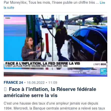
Par MoneyVox, Tous les mois, l'Insee publie un chiffre très ...
Lire
la suite
information fournie par
FRANCE 24
•
16.06.2022
•
11:09
Face à l'inflation, la Réserve fédérale
américaine serre la vis
C'est une hausse des taux d'une ampleur jamais vue depuis
1994. Mercredi, la Banque centrale américaine a relevé ses taux