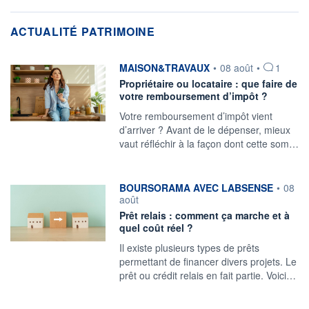
ACTUALITÉ PATRIMOINE
information fournie par
MAISON&TRAVAUX
•
08 août
•
1
Propriétaire ou locataire : que faire de
votre remboursement d’impôt ?
Votre remboursement d’impôt vient
d’arriver ? Avant de le dépenser, mieux
vaut réfléchir à la façon dont cette som…
information fournie par
BOURSORAMA AVEC LABSENSE
•
08
août
Prêt relais : comment ça marche et à
quel coût réel ?
Il existe plusieurs types de prêts
permettant de financer divers projets. Le
prêt ou crédit relais en fait partie. Voici…