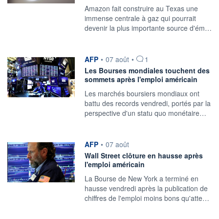
Amazon fait construire au Texas une
immense centrale à gaz qui pourrait
devenir la plus importante source d'ém…
information fournie par
AFP
•
07 août
•
1
Les Bourses mondiales touchent des
sommets après l'emploi américain
Les marchés boursiers mondiaux ont
battu des records vendredi, portés par la
perspective d'un statu quo monétaire…
information fournie par
AFP
•
07 août
Wall Street clôture en hausse après
l'emploi américain
La Bourse de New York a terminé en
hausse vendredi après la publication de
chiffres de l'emploi moins bons qu'atte…