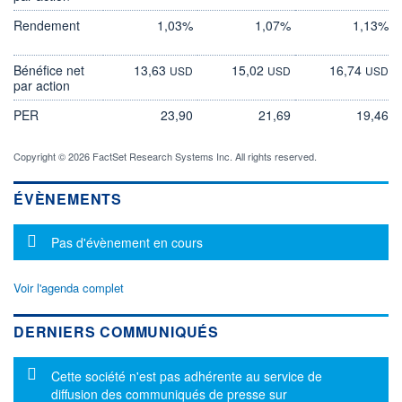
Rendement
1,03%
1,07%
1,13%
Bénéfice net
13,63
15,02
16,74
USD
USD
USD
par action
PER
23,90
21,69
19,46
Copyright © 2026 FactSet Research Systems Inc. All rights reserved.
ÉVÈNEMENTS
Message d'information
Pas d'évènement en cours
Voir l'agenda complet
DERNIERS COMMUNIQUÉS
Message d'information
Cette société n'est pas adhérente au service de
diffusion des communiqués de presse sur