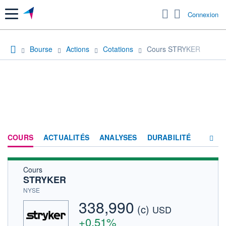
Menu
Connexion
Bourse
Actions
Cotations
Cours STRYKER
COURS
ACTUALITÉS
ANALYSES
DURABILITÉ
Cours
CONSENSUS
STRYKER
SOCIÉTÉ
NYSE
338,990
(c)
PRODUITS DE BOURSE
USD
+0,51%
HISTORIQUE