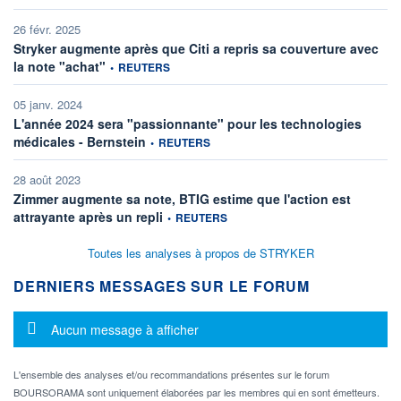
26 févr. 2025
Stryker augmente après que Citi a repris sa couverture avec
information fournie par
la note "achat"
•
REUTERS
05 janv. 2024
L'année 2024 sera "passionnante" pour les technologies
information fournie par
médicales - Bernstein
•
REUTERS
28 août 2023
Zimmer augmente sa note, BTIG estime que l'action est
information fournie par
attrayante après un repli
•
REUTERS
Toutes les analyses à propos de STRYKER
DERNIERS MESSAGES SUR LE FORUM
Message d'information
Aucun message à afficher
L'ensemble des analyses et/ou recommandations présentes sur le forum
BOURSORAMA sont uniquement élaborées par les membres qui en sont émetteurs.