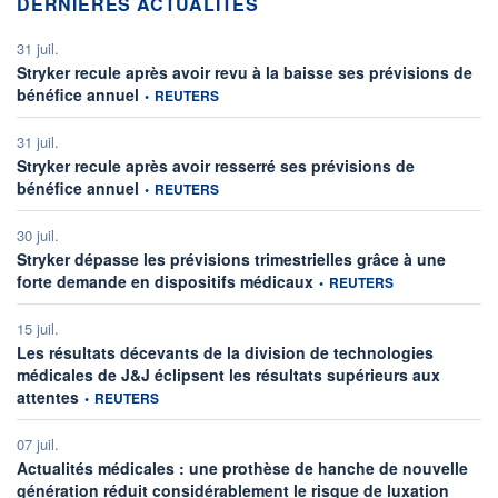
DERNIÈRES ACTUALITÉS
31 juil.
Stryker recule après avoir revu à la baisse ses prévisions de
information fournie par
bénéfice annuel
•
REUTERS
31 juil.
Stryker recule après avoir resserré ses prévisions de
information fournie par
bénéfice annuel
•
REUTERS
30 juil.
Stryker dépasse les prévisions trimestrielles grâce à une
information fournie par
forte demande en dispositifs médicaux
•
REUTERS
15 juil.
Les résultats décevants de la division de technologies
médicales de J&J éclipsent les résultats supérieurs aux
information fournie par
attentes
•
REUTERS
07 juil.
Actualités médicales : une prothèse de hanche de nouvelle
informat
génération réduit considérablement le risque de luxation