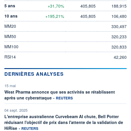
5 ans
+31,70%
405,805
188,915
10 ans
+195,21%
405,805
106,480
MM20
330,497
MM50
320,233
MM100
320,833
RSI14
42,260
DERNIÈRES ANALYSES
15 mai
West Pharma annonce que ses activités se rétablissent
information fournie par
après une cyberattaque
•
REUTERS
04 sept. 2025
L'entreprise australienne Curvebeam AI chute, Bell Potter
réduisant l'objectif de prix dans l'attente de la validation de
information fournie par
HiRise
•
REUTERS