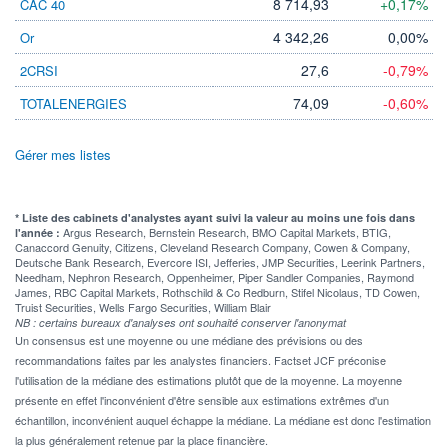
8 714,93
+0,17%
CAC 40
4 342,26
0,00%
Or
27,6
-0,79%
2CRSI
74,09
-0,60%
TOTALENERGIES
Gérer mes listes
* Liste des cabinets d'analystes ayant suivi la valeur au moins une fois dans
Argus Research, Bernstein Research, BMO Capital Markets, BTIG,
l'année :
Canaccord Genuity, Citizens, Cleveland Research Company, Cowen & Company,
Deutsche Bank Research, Evercore ISI, Jefferies, JMP Securities, Leerink Partners,
Needham, Nephron Research, Oppenheimer, Piper Sandler Companies, Raymond
James, RBC Capital Markets, Rothschild & Co Redburn, Stifel Nicolaus, TD Cowen,
Truist Securities, Wells Fargo Securities, William Blair
NB : certains bureaux d'analyses ont souhaité conserver l'anonymat
Un consensus est une moyenne ou une médiane des prévisions ou des
recommandations faites par les analystes financiers. Factset JCF préconise
l'utilisation de la médiane des estimations plutôt que de la moyenne. La moyenne
présente en effet l'inconvénient d'être sensible aux estimations extrêmes d'un
échantillon, inconvénient auquel échappe la médiane. La médiane est donc l'estimation
la plus généralement retenue par la place financière.