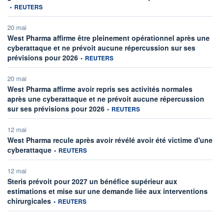
•
REUTERS
20 mai
West Pharma affirme être pleinement opérationnel après une
cyberattaque et ne prévoit aucune répercussion sur ses
information fournie par
prévisions pour 2026
•
REUTERS
20 mai
West Pharma affirme avoir repris ses activités normales
après une cyberattaque et ne prévoit aucune répercussion
information fournie par
sur ses prévisions pour 2026
•
REUTERS
12 mai
West Pharma recule après avoir révélé avoir été victime d'une
information fournie par
cyberattaque
•
REUTERS
12 mai
Steris prévoit pour 2027 un bénéfice supérieur aux
estimations et mise sur une demande liée aux interventions
information fournie par
chirurgicales
•
REUTERS