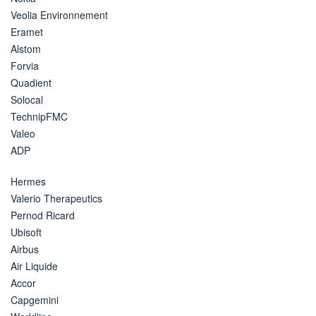
Veolia Environnement
Eramet
Alstom
Forvia
Quadient
Solocal
TechnipFMC
Valeo
ADP
Hermes
Valerio Therapeutics
Pernod Ricard
Ubisoft
Airbus
Air Liquide
Accor
Capgemini