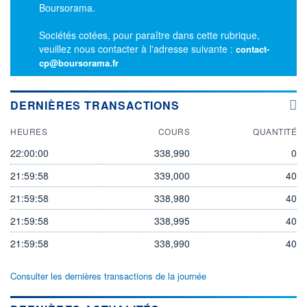
Boursorama.
Sociétés cotées, pour paraître dans cette rubrique,
veuillez nous contacter à l'adresse suivante :
contact-
cp@boursorama.fr
DERNIÈRES TRANSACTIONS
HEURES
COURS
QUANTITÉ
22:00:00
338,990
0
21:59:58
339,000
40
21:59:58
338,980
40
21:59:58
338,995
40
21:59:58
338,990
40
Consulter les dernières transactions de la journée