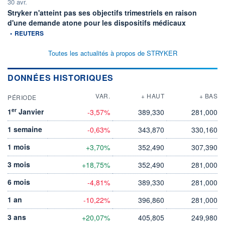
30 avr.
Stryker n'atteint pas ses objectifs trimestriels en raison
information fo
d'une demande atone pour les dispositifs médicaux
•
REUTERS
Toutes les actualités à propos de STRYKER
DONNÉES HISTORIQUES
VAR.
+ HAUT
+ BAS
PÉRIODE
er
1
Janvier
-3,57%
389,330
281,000
1 semaine
-0,63%
343,870
330,160
1 mois
+3,70%
352,490
307,390
3 mois
+18,75%
352,490
281,000
6 mois
-4,81%
389,330
281,000
1 an
-10,22%
396,860
281,000
3 ans
+20,07%
405,805
249,980