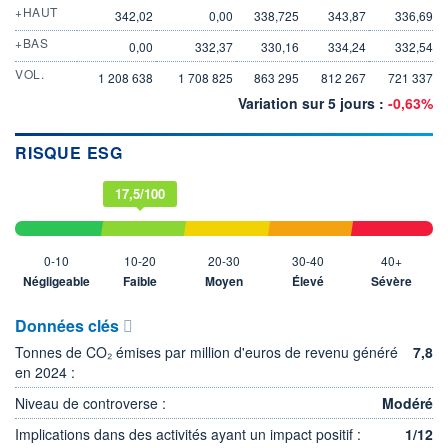
+HAUT
342,02
0,00
338,725
343,87
336,69
+BAS
0,00
332,37
330,16
334,24
332,54
VOL.
1 208 638
1 708 825
863 295
812 267
721 337
Variation sur 5 jours :
-0,63%
RISQUE ESG
17,5/100
0-10
10-20
20-30
30-40
40+
Négligeable
Faible
Moyen
Élevé
Sévère
Données clés
Tonnes de CO₂ émises par million d'euros de revenu généré
7,8
en 2024 :
Niveau de controverse :
Modéré
Implications dans des activités ayant un impact positif :
1/12