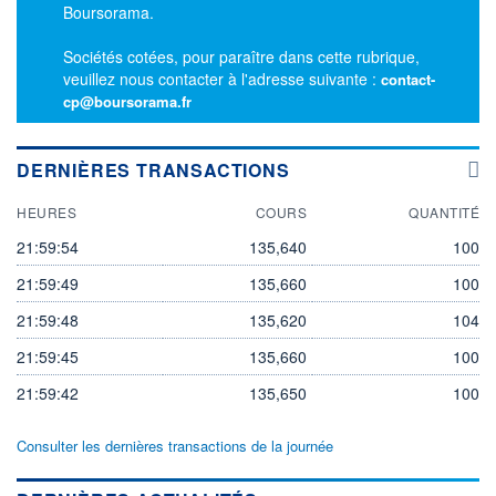
Boursorama.
Sociétés cotées, pour paraître dans cette rubrique,
veuillez nous contacter à l'adresse suivante :
contact-
cp@boursorama.fr
DERNIÈRES TRANSACTIONS
HEURES
COURS
QUANTITÉ
21:59:54
135,640
100
21:59:49
135,660
100
21:59:48
135,620
104
21:59:45
135,660
100
21:59:42
135,650
100
Consulter les dernières transactions de la journée