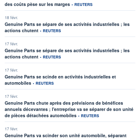
information fournie par
des coûts pèse sur les marges
•
REUTERS
18 févr.
Genuine Parts se sépare de ses activités industrielles ; les
information fournie par
actions chutent
•
REUTERS
17 févr.
Genuine Parts se sépare de ses activités industrielles ; les
information fournie par
actions chutent
•
REUTERS
17 févr.
Genuine Parts se scinde en activités industrielles et
information fournie par
automobiles
•
REUTERS
17 févr.
Genuine Parts chute après des prévisions de bénéfices
annuels décevantes ; l'entreprise va se séparer de son unité
information fournie par
de pièces détachées automobiles
•
REUTERS
17 févr.
Genuine Parts va scinder son unité automobile, séparant