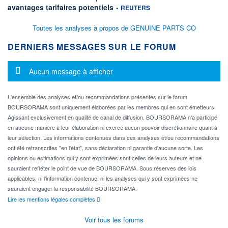
information fournie par
avantages tarifaires potentiels
•
REUTERS
Toutes les analyses à propos de GENUINE PARTS CO
DERNIERS MESSAGES SUR LE FORUM
Message d'information
Aucun message à afficher
L'ensemble des analyses et/ou recommandations présentes sur le forum
BOURSORAMA sont uniquement élaborées par les membres qui en sont émetteurs.
Agissant exclusivement en qualité de canal de diffusion, BOURSORAMA n'a participé
en aucune manière à leur élaboration ni exercé aucun pouvoir discrétionnaire quant à
leur sélection. Les informations contenues dans ces analyses et/ou recommandations
ont été retranscrites "en l'état", sans déclaration ni garantie d'aucune sorte. Les
opinions ou estimations qui y sont exprimées sont celles de leurs auteurs et ne
sauraient refléter le point de vue de BOURSORAMA. Sous réserves des lois
applicables, ni l'information contenue, ni les analyses qui y sont exprimées ne
sauraient engager la responsabilité BOURSORAMA.
Lire les mentions légales complètes
Voir tous les forums