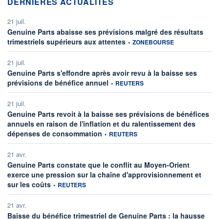
DERNIÈRES ACTUALITÉS
21 juil.
Genuine Parts abaisse ses prévisions malgré des résultats
information fournie par
trimestriels supérieurs aux attentes
•
ZONEBOURSE
21 juil.
Genuine Parts s'effondre après avoir revu à la baisse ses
information fournie par
prévisions de bénéfice annuel
•
REUTERS
21 juil.
Genuine Parts revoit à la baisse ses prévisions de bénéfices
annuels en raison de l'inflation et du ralentissement des
information fournie par
dépenses de consommation
•
REUTERS
21 avr.
Genuine Parts constate que le conflit au Moyen-Orient
exerce une pression sur la chaîne d'approvisionnement et
information fournie par
sur les coûts
•
REUTERS
21 avr.
Baisse du bénéfice trimestriel de Genuine Parts : la hausse