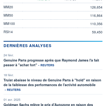
MM20
126,654
MM50
116,864
MM100
110,356
RSI14
59,450
DERNIÈRES ANALYSES
24 févr.
Genuine Parts progresse après que Raymond James l'a fait
information fournie par
passer à "achat fort"
•
REUTERS
18 févr.
Truist abaisse le niveau de Genuine Parts à "hold" en raison
informat
de la faiblesse des performances de l'activité automobile
•
REUTERS
01 avr. 2025
Goldman Sachs relève le prix d'Autozone en raison des