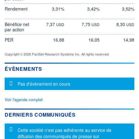
Rendement
3,31%
3,42%
3,52%
Bénéfice net
7,37
7,75
8,30
USD
USD
USD
par action
PER
16,88
16,05
14,98
Copyright © 2026 FactSet Research Systems Inc. All rights reserved.
ÉVÈNEMENTS
Message d'information
Pas d'évènement en cours
Voir l'agenda complet
DERNIERS COMMUNIQUÉS
Message d'information
Cette société n'est pas adhérente au service de
diffusion des communiqués de presse sur