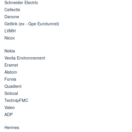
Schneider Electric
Cellectis
Danone
Getlink (ex - Gpe Eurotunnel)
LVMH
Nicox
Nokia
Veolia Environnement
Eramet
Alstom
Forvia
Quadient
Solocal
TechnipFMC
Valeo
ADP
Hermes