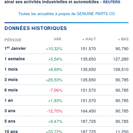
information fournie p
ainsi ses activités industrielles et automobiles
•
REUTERS
Toutes les actualités à propos de GENUINE PARTS CO
DONNÉES HISTORIQUES
VAR.
+ HAUT
+ BAS
PÉRIODE
er
1
Janvier
+10,32%
151,570
90,790
1 semaine
+5,54%
135,650
127,280
1 mois
+8,69%
135,650
109,510
3 mois
+29,53%
135,650
90,785
6 mois
-7,06%
151,570
90,785
1 an
+1,93%
151,570
90,785
3 ans
-12,70%
164,450
90,785
5 ans
+9,47%
187,725
90,785
10 ans
+33,72%
187,725
11,250