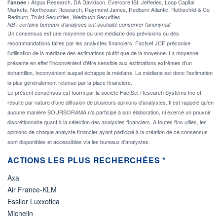
Argus Research, DA Davidson, Evercore ISI, Jefferies, Loop Capital
l'année :
Markets, Northcoast Research, Raymond James, Redburn Atlantic, Rothschild & Co
Redburn, Truist Securities, Wedbush Securities
NB : certains bureaux d'analyses ont souhaité conserver l'anonymat
Un consensus est une moyenne ou une médiane des prévisions ou des
recommandations faites par les analystes financiers. Factset JCF préconise
l'utilisation de la médiane des estimations plutôt que de la moyenne. La moyenne
présente en effet l'inconvénient d'être sensible aux estimations extrêmes d'un
échantillon, inconvénient auquel échappe la médiane. La médiane est donc l'estimation
la plus généralement retenue par la place financière.
Le présent consensus est fourni par la société FactSet Research Systems Inc et
résulte par nature d'une diffusion de plusieurs opinions d'analystes. Il est rappelé qu'en
aucune manière BOURSORAMA n'a participé à son élaboration, ni exercé un pouvoir
discrétionnaire quant à la sélection des analystes financiers. A toutes fins utiles, les
opinions de chaque analyste financier ayant participé à la création de ce consensus
sont disponibles et accessibles via les bureaux d'analystes.
ACTIONS LES PLUS RECHERCHÉES *
Axa
Air France-KLM
Essilor Luxxotica
Michelin