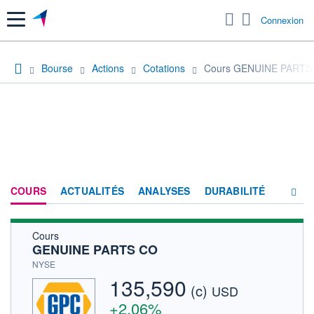
Menu
Connexion
Bourse
Actions
Cotations
Cours GENUINE PARTS
COURS
ACTUALITÉS
ANALYSES
DURABILITÉ
Cours
CONSENSUS
GENUINE PARTS CO
SOCIÉTÉ
NYSE
135,590
(c)
HISTORIQUE
USD
+2,06%
ACTIONNAIRES