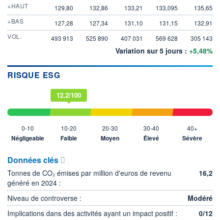
+HAUT
129,80
132,86
133,21
133,095
135,65
+BAS
127,28
127,34
131,10
131,15
132,91
VOL.
493 913
525 890
407 031
569 628
305 143
Variation sur 5 jours :
+5,48%
RISQUE ESG
12,2/100
0-10
10-20
20-30
30-40
40+
Négligeable
Faible
Moyen
Élevé
Sévère
Données clés
Tonnes de CO₂ émises par million d'euros de revenu
16,2
généré en 2024 :
Niveau de controverse :
Modéré
Implications dans des activités ayant un impact positif :
0/12