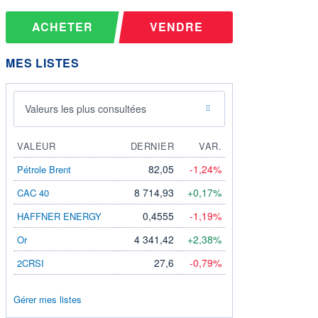
ACHETER
VENDRE
MES LISTES
Valeurs les plus consultées
VALEUR
DERNIER
VAR.
82,05
-1,24%
Pétrole Brent
8 714,93
+0,17%
CAC 40
0,4555
-1,19%
HAFFNER ENERGY
4 341,42
+2,38%
Or
27,6
-0,79%
2CRSI
Gérer mes listes