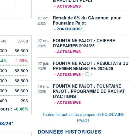
information fournie par
•
ACTUSNEWS
Retrait de 8% du CA annuel pour
27 oct.
Fountaine Pajot
2025
information fournie par
•
ZONEBOURSE
FOUNTAINE PAJOT : CHIFFRE
27 oct.
 AUGUST
7 AUGUST
6-08
07-08
D'AFFAIRES 2024/25
2025
,000
86,600
information fournie par
•
ACTUSNEWS
44%
-1,59%
FOUNTAINE PAJOT : RÉSULTATS DU
27 juin
PREMIER SEMESTRE 2024/25
2025
,000
88,500
information fournie par
•
ACTUSNEWS
•
1
,000
88,500
FOUNTAINE PAJOT : FOUNTAINE
19 mai
,000
86,600
PAJOT : PROGRAMME DE RACHAT
2025
D'ACTIONS
 499
293
information fournie par
•
ACTUSNEWS
jours :
+0,46%
Toutes les actualités à propos de FOUNTAINE
PAJOT
8/26*
DONNÉES HISTORIQUES