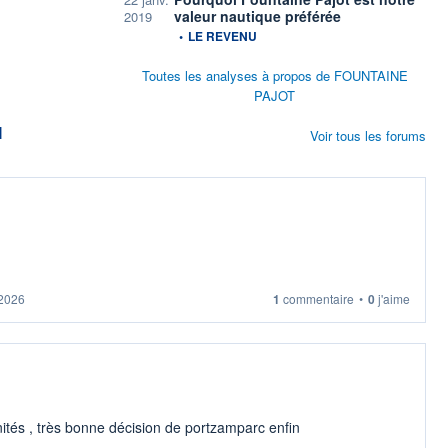
valeur nautique préférée
2019
information fournie par
•
LE REVENU
Toutes les analyses à propos de FOUNTAINE
PAJOT
M
Voir tous les forums
 2026
1
commentaire
•
0
j'aime
 unités , très bonne décision de portzamparc enfin