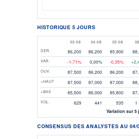
HISTORIQUE 5 JOURS
3 AUGUST
4 AUGUST
5 AUGUST
6
03-08
04-08
05-08
0
DER.
86,200
86,200
85,900
88
VAR.
-1,71%
0,00%
-0,35%
+2,
OUV.
87,500
86,200
86,200
87
+HAUT
87,500
87,000
87,000
88
+BAS
85,500
86,000
85,800
87
VOL.
629
441
535
1
Variation sur 5 
CONSENSUS DES ANALYSTES AU 04/0