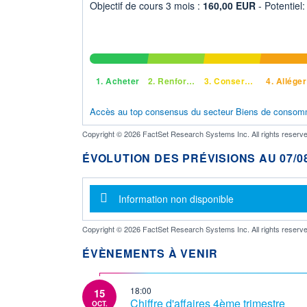
Objectif de cours 3 mois :
160,00 EUR
- Potentiel
1.
Acheter
2.
Renforcer
3.
Conserver
4.
Alléger
Accès au top consensus du secteur Biens de consom
Copyright © 2026 FactSet Research Systems Inc. All rights reserve
ÉVOLUTION DES PRÉVISIONS AU 07/08
Message d'information
Information non disponible
Copyright © 2026 FactSet Research Systems Inc. All rights reserve
ÉVÈNEMENTS À VENIR
18:00
15
Chiffre d'affaires 4ème trimestre
OCT.