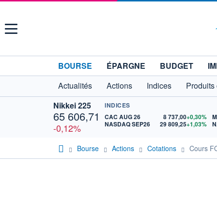
Menu
BOURSE
ÉPARGNE
BUDGET
IM
Actualités
Actions
Indices
Produits
Nikkei 225
INDICES
65 606,71
CAC AUG 26
8 737,00
+0,30%
M
NASDAQ SEP26
29 809,25
+1,03%
N
-0,12%
Bourse
Actions
Cotations
Cours F