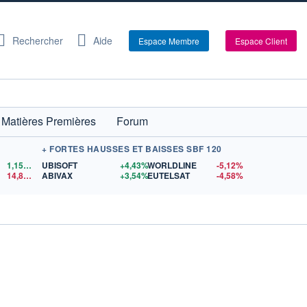
Rechercher
Aide
Espace Membre
Espace Client
Matières Premières
Forum
+ FORTES HAUSSES ET BAISSES SBF 120
1,1558
$US
UBISOFT
+4,43%
WORLDLINE
-5,12%
14,87
$US
ABIVAX
+3,54%
EUTELSAT
-4,58%