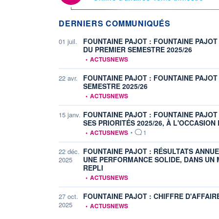
DERNIERS COMMUNIQUÉS
FOUNTAINE PAJOT : FOUNTAINE PAJOT
01 juil.
DU PREMIER SEMESTRE 2025/26
information fournie par
•
ACTUSNEWS
FOUNTAINE PAJOT : FOUNTAINE PAJOT 
22 avr.
SEMESTRE 2025/26
information fournie par
•
ACTUSNEWS
FOUNTAINE PAJOT : FOUNTAINE PAJOT
15 janv.
SES PRIORITÉS 2025/26, À L'OCCASION 
information fournie par
•
ACTUSNEWS
•
1
FOUNTAINE PAJOT : RÉSULTATS ANNUEL
22 déc.
UNE PERFORMANCE SOLIDE, DANS UN
2025
REPLI
information fournie par
•
ACTUSNEWS
FOUNTAINE PAJOT : CHIFFRE D'AFFAIRE
27 oct.
information fournie par
2025
•
ACTUSNEWS