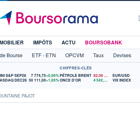
MOBILIER
IMPÔTS
ACTU
BOURSOBANK
 de Bourse
ETF - ETN
OPCVM
Taux
Devises
CHIFFRES-CLÉS
INI S&P SEP26
7 774,75
+0,56%
PÉTROLE BRENT
82,06
$US
EUR/USD
ASDAQ DEC26
30 111,00
+1,05%
ONCE D'OR
4 342,93
$US
VIX INDEX
OUNTAINE PAJOT