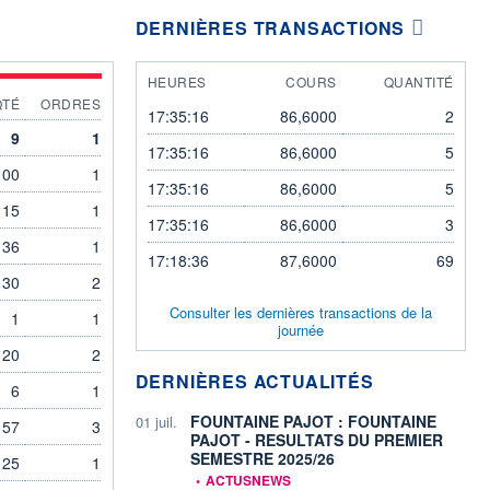
DERNIÈRES TRANSACTIONS
HEURES
COURS
QUANTITÉ
QTÉ
ORDRES
17:35:16
86,6000
2
9
1
17:35:16
86,6000
5
100
1
17:35:16
86,6000
5
15
1
17:35:16
86,6000
3
36
1
17:18:36
87,6000
69
30
2
Consulter les dernières transactions de la
1
1
journée
120
2
DERNIÈRES ACTUALITÉS
6
1
FOUNTAINE PAJOT : FOUNTAINE
01 juil.
57
3
PAJOT - RESULTATS DU PREMIER
SEMESTRE 2025/26
25
1
information fournie par
•
ACTUSNEWS