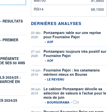
MM100
91,9955
RSI14
68,1500
 - RESULTATS
DERNIÈRES ANALYSES
Portzamparc table sur une reprise
23 déc.
pour Fountaine Pajot
2025
- PREMIER
information fournie par
•
AOF
Portzamparc toujours très positif sur
27 oct.
Fountaine Pajot
2025
 PRÉSENTE
information fournie par
•
AOF
DE SES 50 ANS
Fountaine Pajot : les catamarans
14 juin
méritent mieux en Bourse
2019
S 2024/25 :
information fournie par
•
LE REVENU
 MARCHÉ EN
Le cabinet Portzamparc dévoile sa
06 juin
sélection de valeurs à l'achat pour le
2019
mois de juin
S 2024/25
information fournie par
•
BOURSORAMA
•
5
Pourquoi Fountaine Pajot est notre
22 janv.