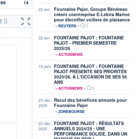
399
14
Fountaine Pajot, Groupe Bénéteau
22 avr.
créent coentreprise E-Lektra Marine
pour électrifier voiliers de plaisance
information fournie par
•
REUTERS
•
1
.
FOUNTAINE PAJOT : FOUNTAINE
22 avr.
PAJOT - PREMIER SEMESTRE
2025/26
information fournie par
•
ACTUSNEWS
FOUNTAINE PAJOT : FOUNTAINE
15 janv.
PAJOT PRÉSENTE SES PRIORITÉS
2025/26, À L'OCCASION DE SES 50
ANS
information fournie par
•
ACTUSNEWS
•
1
Recul des bénéfices annuels pour
23 déc.
Fountaine Pajot
2025
information fournie par
•
ZONEBOURSE
FOUNTAINE PAJOT : RÉSULTATS
22 déc.
ANNUELS 2024/25 : UNE
2025
PERFORMANCE SOLIDE, DANS UN
MARCHÉ EN REPLI