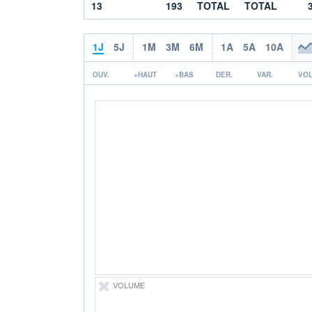
13
193
TOTAL
TOTAL
1J
5J
1M
3M
6M
1A
5A
10A
OUV.
+HAUT
+BAS
DER.
VAR.
VOL
VOLUME