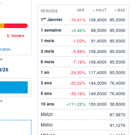
:
-
VAR.
+ HAUT
+ BAS
PÉRIODE
er
1
Janvier
-16,41%
106,4000
85,5000
1 semaine
+0,46%
88,5000
85,5000
5.
Vendre
1 mois
-1,03%
91,4000
85,5000
mation
3 mois
-6,88%
106,4000
85,5000
d.
6 mois
-7,18%
106,4000
85,5000
/26
1 an
-24,30%
117,4000
85,5000
3 ans
-25,02%
144,0000
76,4000
5 ans
-30,16%
149,6000
76,4000
d.
10 ans
+111,22%
150,0000
38,8000
MM20
87,9870
MM50
91,1276