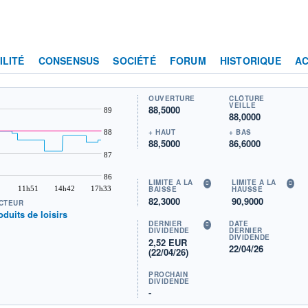
ILITÉ
CONSENSUS
SOCIÉTÉ
FORUM
HISTORIQUE
AC
OUVERTURE
CLÔTURE
VEILLE
88,5000
89
88,0000
+ HAUT
+ BAS
88
88,5000
86,6000
87
86
LIMITE À LA
LIMITE À LA
11h51
14h42
17h33
BAISSE
HAUSSE
82,3000
90,9000
CTEUR
oduits de loisirs
DERNIER
DATE
DIVIDENDE
DERNIER
DIVIDENDE
2,52 EUR
22/04/26
(22/04/26)
PROCHAIN
DIVIDENDE
-