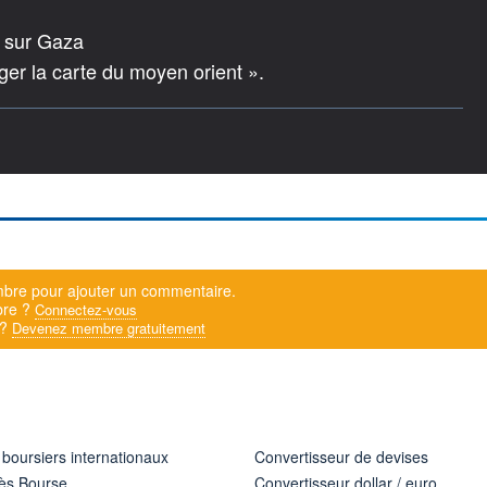
e sur Gaza
r la carte du moyen orient ».
bre pour ajouter un commentaire.
bre ?
Connectez-vous
 ?
Devenez membre gratuitement
 boursiers internationaux
Convertisseur de devises
ès Bourse
Convertisseur dollar / euro