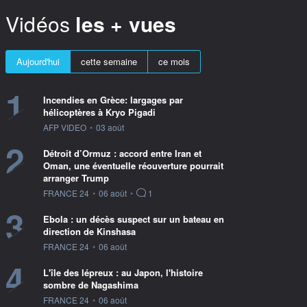
Vidéos
les + vues
Aujourd'hui
cette semaine
ce mois
1
Incendies en Grèce: largages par
hélicoptères à Kryo Pigadi
information fournie par
AFP VIDEO
•
03 août
2
Détroit d’Ormuz : accord entre Iran et
Oman, une éventuelle réouverture pourrait
arranger Trump
information fournie par
FRANCE 24
•
06 août
•
1
3
Ebola : un décès suspect sur un bateau en
direction de Kinshasa
information fournie par
FRANCE 24
•
06 août
4
L'île des lépreux : au Japon, l'histoire
sombre de Nagashima
information fournie par
FRANCE 24
•
06 août