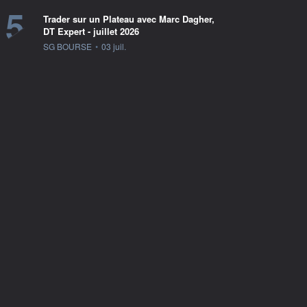
5
Trader sur un Plateau avec Marc Dagher,
DT Expert - juillet 2026
information fournie par
SG BOURSE
•
03 juil.