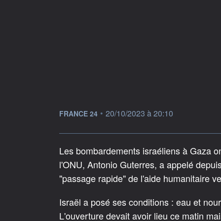
information fournie par
•
20/10/2023 à 20:10
FRANCE 24
Les bombardements israéliens à Gaza ont
l'ONU, Antonio Guterres, a appelé depui
"passage rapide" de l'aide humanitaire v
Israël a posé ses conditions : eau et nou
L'ouverture devait avoir lieu ce matin ma