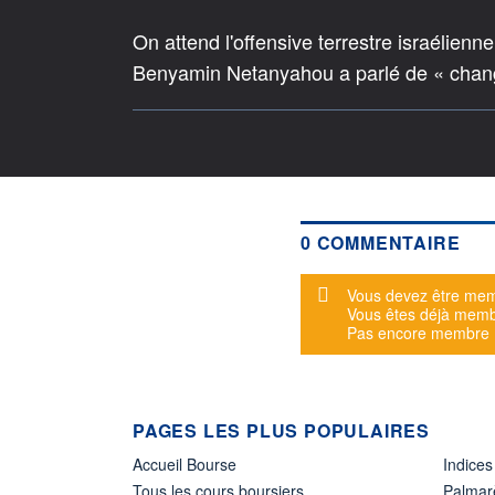
On attend l'offensive terrestre israélienn
Benyamin Netanyahou a parlé de « change
0 COMMENTAIRE
Message d'alerte
Vous devez être mem
Vous êtes déjà mem
Pas encore membre
PAGES LES PLUS POPULAIRES
Accueil Bourse
Indices
Tous les cours boursiers
Palmar