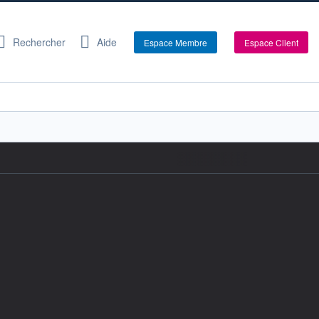
Rechercher
Aide
Espace Membre
Espace Client