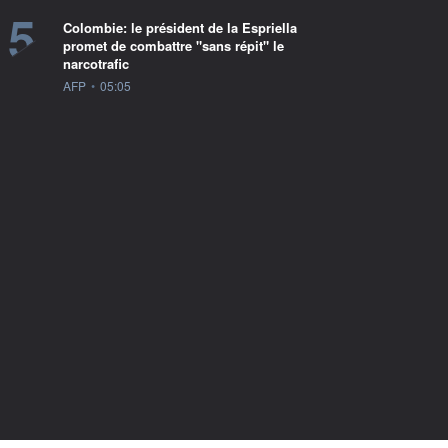
5
Colombie: le président de la Espriella
promet de combattre "sans répit" le
narcotrafic
information fournie par
AFP
•
05:05