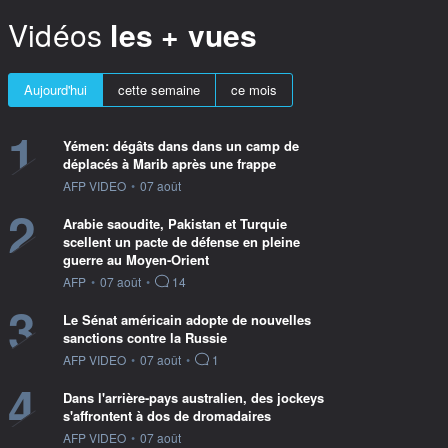
Vidéos
les + vues
Aujourd'hui
cette semaine
ce mois
1
Yémen: dégâts dans dans un camp de
déplacés à Marib après une frappe
information fournie par
AFP VIDEO
•
07 août
2
Arabie saoudite, Pakistan et Turquie
scellent un pacte de défense en pleine
guerre au Moyen-Orient
information fournie par
AFP
•
07 août
•
14
3
Le Sénat américain adopte de nouvelles
sanctions contre la Russie
information fournie par
AFP VIDEO
•
07 août
•
1
4
Dans l'arrière-pays australien, des jockeys
s'affrontent à dos de dromadaires
information fournie par
AFP VIDEO
•
07 août