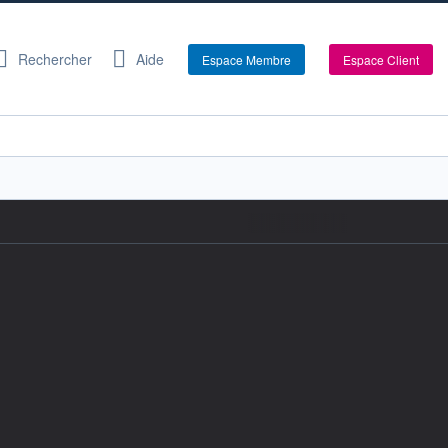
Rechercher
Aide
Espace Membre
Espace Client