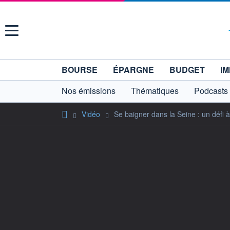
Menu
BOURSE
ÉPARGNE
BUDGET
IM
Nos émissions
Thématiques
Podcasts
Vidéo
Se baigner dans la Seine : un défi à