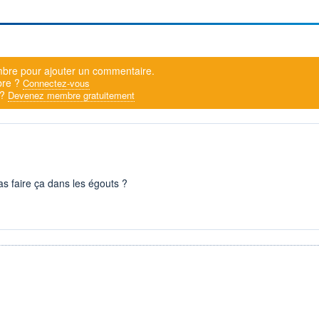
bre pour ajouter un commentaire.
bre ?
Connectez-vous
 ?
Devenez membre gratuitement
s faire ça dans les égouts ?