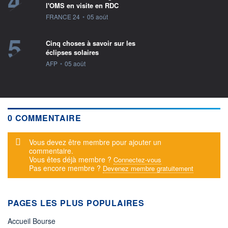
4
l'OMS en visite en RDC
information fournie par
FRANCE 24
•
05 août
5
Cinq choses à savoir sur les
éclipses solaires
information fournie par
AFP
•
05 août
0 COMMENTAIRE
Message d'alerte
Vous devez être membre pour ajouter un
commentaire.
Vous êtes déjà membre ?
Connectez-vous
Pas encore membre ?
Devenez membre gratuitement
PAGES LES PLUS POPULAIRES
Accueil Bourse