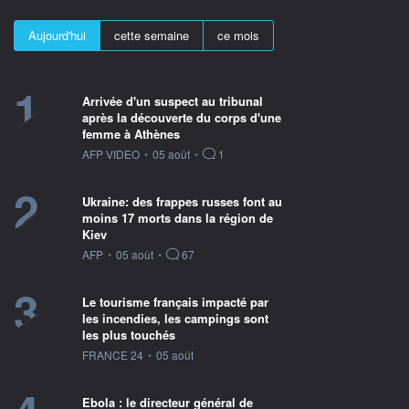
Aujourd'hui
cette semaine
ce mois
1
Arrivée d'un suspect au tribunal
après la découverte du corps d'une
femme à Athènes
information fournie par
AFP VIDEO
•
05 août
•
1
2
Ukraine: des frappes russes font au
moins 17 morts dans la région de
Kiev
information fournie par
AFP
•
05 août
•
67
3
Le tourisme français impacté par
les incendies, les campings sont
les plus touchés
information fournie par
FRANCE 24
•
05 août
Ebola : le directeur général de