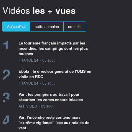
Vidéos
les + vues
Aujourd'hui
cette semaine
ce mois
1
Le tourisme français impacté par les
incendies, les campings sont les plus
touchés
information fournie par
FRANCE 24
•
05 août
2
Ebola : le directeur général de l'OMS en
visite en RDC
information fournie par
FRANCE 24
•
05 août
3
Var : les pompiers au travail pour
sécuriser les zones encore intactes
information fournie par
AFP VIDEO
•
03 août
4
Var: l'incendie reste contenu mais
"extrême vigilance" face aux rafales de
vent