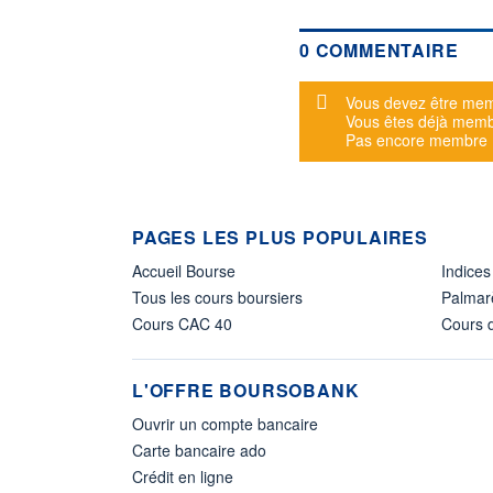
0 COMMENTAIRE
Message d'alerte
Vous devez être mem
Vous êtes déjà mem
Pas encore membre
PAGES LES PLUS POPULAIRES
Accueil Bourse
Indices
Tous les cours boursiers
Palmar
Cours CAC 40
Cours d
L'OFFRE BOURSOBANK
Ouvrir un compte bancaire
Carte bancaire ado
Crédit en ligne