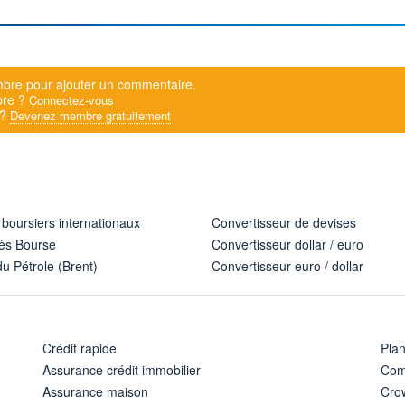
bre pour ajouter un commentaire.
bre ?
Connectez-vous
 ?
Devenez membre gratuitement
 boursiers internationaux
Convertisseur de devises
ès Bourse
Convertisseur dollar / euro
u Pétrole (Brent)
Convertisseur euro / dollar
Crédit rapide
Pla
Assurance crédit immobilier
Com
Assurance maison
Cro