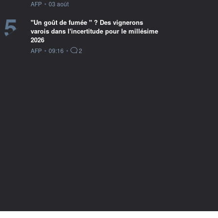
information fournie par
AFP
•
03 août
5
"Un goût de fumée " ? Des vignerons
varois dans l'incertitude pour le millésime
2026
information fournie par
AFP
•
09:16
•
2