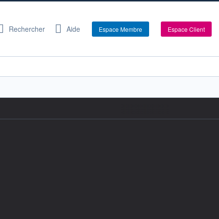
Rechercher
Aide
Espace Membre
Espace Client