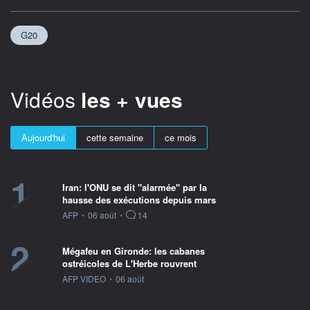
G20
Vidéos
les + vues
Aujourd'hui
cette semaine
ce mois
1
Iran: l'ONU se dit "alarmée" par la
hausse des exécutions depuis mars
information fournie par
AFP
•
06 août
•
14
2
Mégafeu en Gironde: les cabanes
ostréicoles de L'Herbe rouvrent
information fournie par
AFP VIDEO
•
06 août