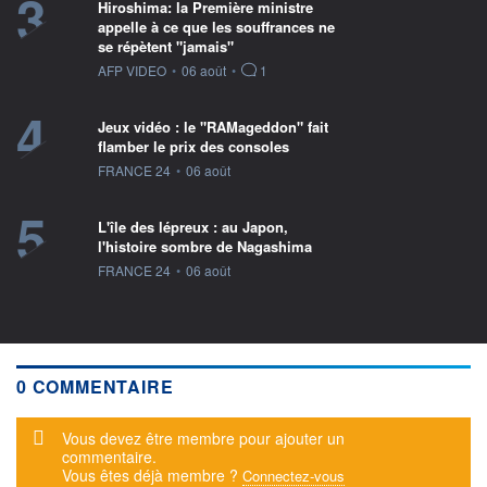
3
Hiroshima: la Première ministre
appelle à ce que les souffrances ne
se répètent "jamais"
information fournie par
AFP VIDEO
•
06 août
•
1
4
Jeux vidéo : le "RAMageddon" fait
flamber le prix des consoles
information fournie par
FRANCE 24
•
06 août
5
L'île des lépreux : au Japon,
l'histoire sombre de Nagashima
information fournie par
FRANCE 24
•
06 août
0 COMMENTAIRE
Message d'alerte
Vous devez être membre pour ajouter un
commentaire.
Vous êtes déjà membre ?
Connectez-vous