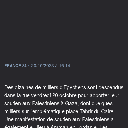
information fournie par
•
20/10/2023 à 16:14
FRANCE 24
Des dizaines de milliers d'Egyptiens sont descendus
dans la rue vendredi 20 octobre pour apporter leur
soutien aux Palestiniens à Gaza, dont quelques
milliers sur l'emblématique place Tahrir du Caire.
Une manifestation de soutien aux Palestiniens a
également eu lieu à Amman en Jordanie. Les