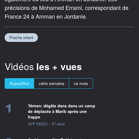
précisions de Mohamed Errami, correspondant de
France 24 à Amman en Jordanie.
Proche orient
Vidéos
les + vues
Aujourd'hui
cette semaine
ce mois
1
Yémen: dégâts dans dans un camp
de déplacés à Marib après une
frappe
information fournie par
AFP VIDEO
•
07 août