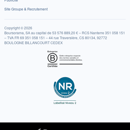
Site Groupe & Recrutement
Copyright © 2026
Boursorama, SA au capital de 53 576 889,20 € – RCS Nanterre 351 058 151
– TVA FR 69 351 058 151 – 44 rue Traversière, CS 80134, 92772
BOULOGNE BILLANCOURT CEDEX