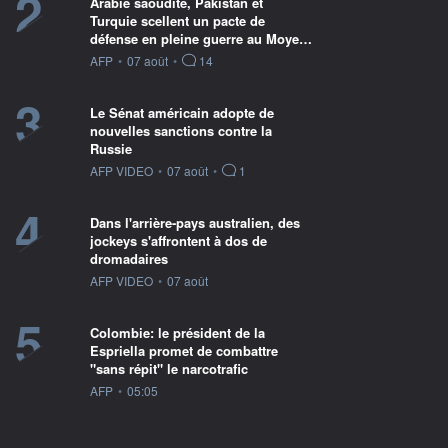
2
Arabie saoudite, Pakistan et
Turquie scellent un pacte de
défense en pleine guerre au Moye…
information fournie par
AFP
•
07 août
•
14
3
Le Sénat américain adopte de
nouvelles sanctions contre la
Russie
information fournie par
AFP VIDEO
•
07 août
•
1
4
Dans l'arrière-pays australien, des
jockeys s'affrontent à dos de
dromadaires
information fournie par
AFP VIDEO
•
07 août
5
Colombie: le président de la
Espriella promet de combattre
"sans répit" le narcotrafic
information fournie par
AFP
•
05:05