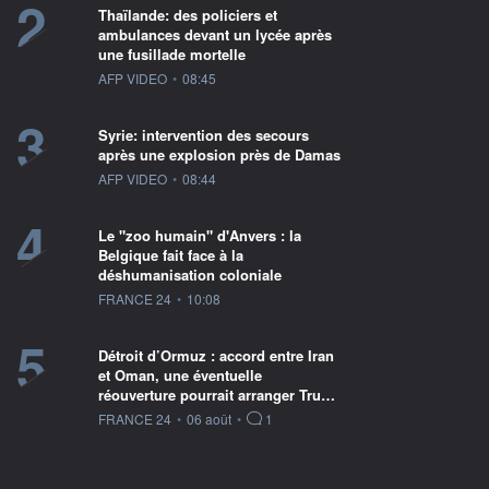
2
Thaïlande: des policiers et
ambulances devant un lycée après
une fusillade mortelle
information fournie par
AFP VIDEO
•
08:45
3
Syrie: intervention des secours
après une explosion près de Damas
information fournie par
AFP VIDEO
•
08:44
4
Le "zoo humain" d'Anvers : la
Belgique fait face à la
déshumanisation coloniale
information fournie par
FRANCE 24
•
10:08
5
Détroit d’Ormuz : accord entre Iran
et Oman, une éventuelle
réouverture pourrait arranger Tru…
information fournie par
FRANCE 24
•
06 août
•
1