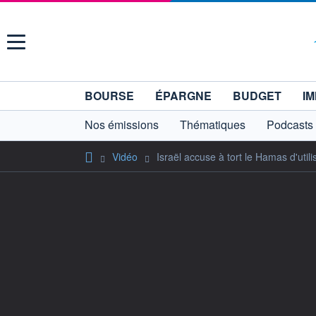
Menu
BOURSE
ÉPARGNE
BUDGET
IM
Nos émissions
Thématiques
Podcasts
Vidéo
Israël accuse à tort le Hamas d'util