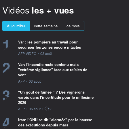
Vidéos
les + vues
Aujourd'hui
cette semaine
ce mois
1
Var : les pompiers au travail pour
sécuriser les zones encore intactes
information fournie par
AFP VIDEO
•
03 août
2
Var: l'incendie reste contenu mais
"extrême vigilance" face aux rafales de
vent
information fournie par
AFP
•
03 août
3
"Un goût de fumée " ? Des vignerons
varois dans l'incertitude pour le millésime
2026
information fournie par
AFP
•
06 août
•
2
4
Iran: l'ONU se dit "alarmée" par la hausse
des exécutions depuis mars