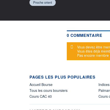
Proche orient
0 COMMENTAIRE
Message d'alerte
Vous devez être mem
Vous êtes déjà mem
Pas encore membre
PAGES LES PLUS POPULAIRES
Accueil Bourse
Indices
Tous les cours boursiers
Palmar
Cours CAC 40
Cours d