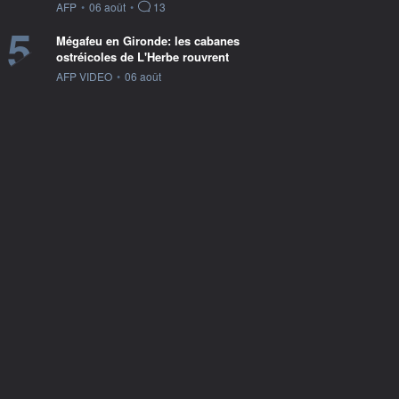
information fournie par
AFP
•
06 août
•
13
5
Mégafeu en Gironde: les cabanes
ostréicoles de L'Herbe rouvrent
information fournie par
AFP VIDEO
•
06 août