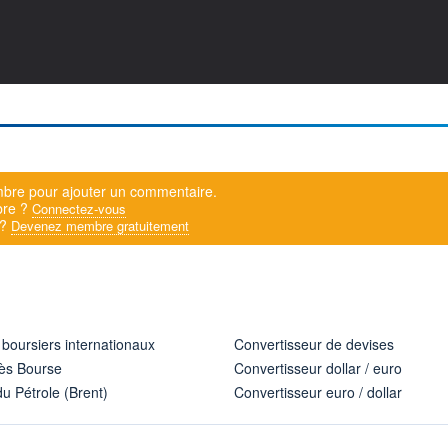
bre pour ajouter un commentaire.
bre ?
Connectez-vous
 ?
Devenez membre gratuitement
 boursiers internationaux
Convertisseur de devises
ès Bourse
Convertisseur dollar / euro
u Pétrole (Brent)
Convertisseur euro / dollar