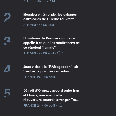
information fournie par
AFP
•
06 août
•
14
2
Mégafeu en Gironde: les cabanes
ostréicoles de L'Herbe rouvrent
information fournie par
AFP VIDEO
•
06 août
3
Hiroshima: la Première ministre
appelle à ce que les souffrances ne
se répètent "jamais"
information fournie par
AFP VIDEO
•
06 août
•
1
4
Jeux vidéo : le "RAMageddon" fait
flamber le prix des consoles
information fournie par
FRANCE 24
•
06 août
5
Détroit d’Ormuz : accord entre Iran
et Oman, une éventuelle
réouverture pourrait arranger Tru…
information fournie par
FRANCE 24
•
06 août
•
1