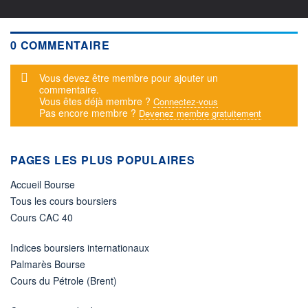
0 COMMENTAIRE
Message d'alerte
Vous devez être membre pour ajouter un
commentaire.
Vous êtes déjà membre ?
Connectez-vous
Pas encore membre ?
Devenez membre gratuitement
PAGES LES PLUS POPULAIRES
Accueil Bourse
Tous les cours boursiers
Cours CAC 40
Indices boursiers internationaux
Palmarès Bourse
Cours du Pétrole (Brent)