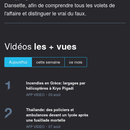
Dansette, afin de comprendre tous les volets de
l'affaire et distinguer le vrai du faux.
Vidéos
les + vues
Aujourd'hui
cette semaine
ce mois
1
Incendies en Grèce: largages par
hélicoptères à Kryo Pigadi
information fournie par
AFP VIDEO
•
03 août
2
Thaïlande: des policiers et
ambulances devant un lycée après
une fusillade mortelle
information fournie par
AFP VIDEO
•
07 août