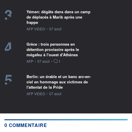
3
Yémen: dégâts dans dans un camp
de déplacés à Marib après une
frappe
information fournie par
AFP VIDEO
•
07 août
4
Grèce : trois personnes en
détention provisoire après le
mégafeu à l'ouest d'Athènes
information fournie par
AFP
•
07 août
•
1
5
Berlin: un érable et un banc arc-en-
ciel en hommage aux victimes de
l'attentat de la Pride
information fournie par
AFP VIDEO
•
07 août
0 COMMENTAIRE