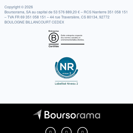
Copyright © 2026
Boursorama, SA au capital de 53 576 889,20 € – RCS Nanterre 351 058 151
– TVA FR 69 351 058 151 – 44 rue Traversière, CS 80134, 92772
BOULOGNE BILLANCOURT CEDEX
Boursorama sur Facebook
Boursorama sur X
Boursorama sur Youtu