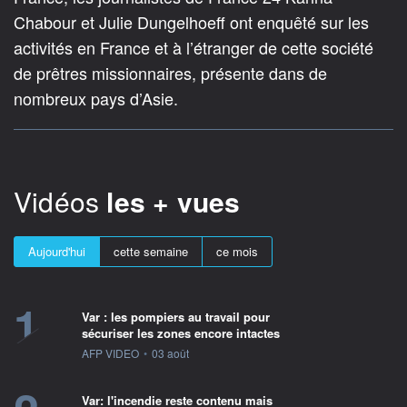
Chabour et Julie Dungelhoeff ont enquêté sur les
activités en France et à l’étranger de cette société
de prêtres missionnaires, présente dans de
nombreux pays d’Asie.
Vidéos
les + vues
Aujourd'hui
cette semaine
ce mois
1
Var : les pompiers au travail pour
sécuriser les zones encore intactes
information fournie par
AFP VIDEO
•
03 août
Var: l'incendie reste contenu mais