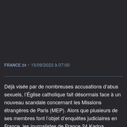
information fournie par
•
15/09/2023 à 07:00
FRANCE 24
Déjà visée par de nombreuses accusations d’abus
sexuels, l’Église catholique fait désormais face à un
nouveau scandale concernant les Missions
étrangères de Paris (MEP). Alors que plusieurs de
ses membres font l’objet d’enquêtes judiciaires en
France, les journalistes de France 24 Karina