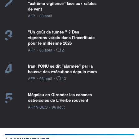
2
"extrême vigilance" face aux rafales
de vent
information fournie par
AFP
•
03 août
3
"Un goût de fumée " ? Des
vignerons varois dans l'incertitude
pour le millésime 2026
information fournie par
AFP
•
06 août
•
2
4
Iran: l'ONU se dit "alarmée" par la
hausse des exécutions depuis mars
information fournie par
AFP
•
06 août
•
13
5
Mégafeu en Gironde: les cabanes
ostréicoles de L'Herbe rouvrent
information fournie par
AFP VIDEO
•
06 août