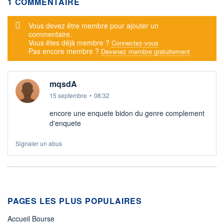
1 COMMENTAIRE
Message d'alerte
Vous devez être membre pour ajouter un
commentaire.
Vous êtes déjà membre ?
Connectez-vous
Pas encore membre ?
Devenez membre gratuitement
mqsdA
15 septembre
•
08:32
encore une enquete bidon du genre complement
d'enquete
Signaler un abus
PAGES LES PLUS POPULAIRES
Accueil Bourse