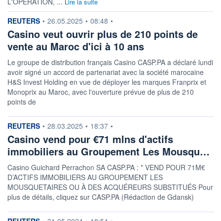
L'OPÉRATION, ...
Lire la suite
DERNIER
DATE
DIVIDENDE
DERNIER
information fournie par
REUTERS
•
26.05.2025
•
08:48
•
DIVIDENDE
0,00 EUR
-
Casino veut ouvrir plus de 210 points de
vente au Maroc d'ici à 10 ans
PROCHAIN
DIVIDENDE
-
Le groupe de distribution français Casino CASP.PA a déclaré lundi
avoir signé un accord de partenariat avec la société marocaine
ÉLIGIBILITÉ
H&S Invest Holding en vue de déployer les marques Franprix et
SRD
Monoprix au Maroc, avec l'ouverture prévue de plus de 210
Non éligible
Boursobank
points de
+ ALERTE
+ PORTEFEUILLE
+ LISTE
information fournie par
REUTERS
•
28.03.2025
•
18:37
•
Casino vend pour €71 mlns d'actifs
immobiliers au Groupement Les Mousqu…
Casino Guichard Perrachon SA CASP.PA : * VEND POUR 71M€
D’ACTIFS IMMOBILIERS AU GROUPEMENT LES
MOUSQUETAIRES OU À DES ACQUÉREURS SUBSTITUÉS Pour
plus de détails, cliquez sur CASP.PA (Rédaction de Gdansk)
information fournie par
REUTERS
•
31.05.2024
•
18:54
•