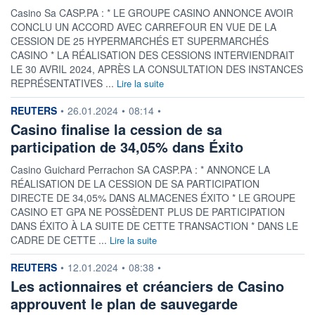
Casino Sa CASP.PA : * LE GROUPE CASINO ANNONCE AVOIR
CONCLU UN ACCORD AVEC CARREFOUR EN VUE DE LA
CESSION DE 25 HYPERMARCHÉS ET SUPERMARCHÉS
CASINO * LA RÉALISATION DES CESSIONS INTERVIENDRAIT
LE 30 AVRIL 2024, APRÈS LA CONSULTATION DES INSTANCES
REPRÉSENTATIVES ...
Lire la suite
information fournie par
REUTERS
•
26.01.2024
•
08:14
•
Casino finalise la cession de sa
participation de 34,05% dans Éxito
Casino Guichard Perrachon SA CASP.PA : * ANNONCE LA
RÉALISATION DE LA CESSION DE SA PARTICIPATION
DIRECTE DE 34,05% DANS ALMACENES ÉXITO * LE GROUPE
CASINO ET GPA NE POSSÈDENT PLUS DE PARTICIPATION
DANS ÉXITO À LA SUITE DE CETTE TRANSACTION * DANS LE
CADRE DE CETTE ...
Lire la suite
information fournie par
REUTERS
•
12.01.2024
•
08:38
•
Les actionnaires et créanciers de Casino
approuvent le plan de sauvegarde