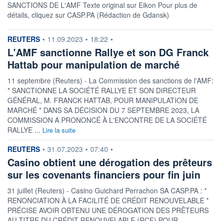
SANCTIONS DE L'AMF Texte original sur Eikon Pour plus de
détails, cliquez sur CASP.PA (Rédaction de Gdansk)
information fournie par
REUTERS
•
11.09.2023
•
18:22
•
L'AMF sanctionne Rallye et son DG Franck
Hattab pour manipulation de marché
11 septembre (Reuters) - La Commission des sanctions de l'AMF:
* SANCTIONNE LA SOCIÉTÉ RALLYE ET SON DIRECTEUR
GÉNÉRAL, M. FRANCK HATTAB, POUR MANIPULATION DE
MARCHÉ * DANS SA DÉCISION DU 7 SEPTEMBRE 2023, LA
COMMISSION A PRONONCÉ À L'ENCONTRE DE LA SOCIÉTÉ
RALLYE ...
Lire la suite
information fournie par
REUTERS
•
31.07.2023
•
07:40
•
Casino obtient une dérogation des prêteurs
sur les covenants financiers pour fin juin
31 juillet (Reuters) - Casino Guichard Perrachon SA CASP.PA : *
RENONCIATION À LA FACILITÉ DE CRÉDIT RENOUVELABLE *
PRÉCISE AVOIR OBTENU UNE DÉROGATION DES PRÊTEURS
AU TITRE DU CRÉDIT RENOUVELABLE (RCF) POUR