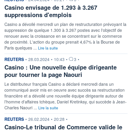
Casino envisage de 1.293 à 3.267
suppressions d'emplois
Casino a dévoilé mercredi un plan de restructuration prévoyant la
suppression de quelque 1.300 à 3.267 postes avec l'objectif de
renouer avec la croissance en se concentrant sur le commerce
de proximité. L'action du groupe prenait 4,67% à la Bourse de
Paris quelques ...
Lire la suite
information fournie par
REUTERS
•
28.03.2024
•
10:43
•
3
•
Casino : Une nouvelle équipe dirigeante
pour tourner la page Naouri
Le distributeur français Casino a déclaré mercredi dans un
communiqué avoir mis en oeuvre avec succès sa restructuration
financière et a dévoilé une nouvelle équipe dirigeante autour de
l'homme d'affaires tchèque, Daniel Kretinksy, qui succède à Jean-
Charles Naouri ...
Lire la suite
information fournie par
REUTERS
•
26.02.2024
•
20:28
•
Casino-Le tribunal de Commerce valide le