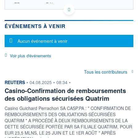
FR0000060618 RAL
EURONEXT PARIS DONNÉES TEMPS RÉEL
Politique d'exécution
Cotation sur les autres places
ÉVÉNEMENTS À VENIR
SECTEUR
Message d'information
Aucun événement à venir
Distributeurs - Diversifiés
OUVERTURE
CLÔTURE VEILLE
Voir plus d'événements
0,000
0,044
+ HAUT
+ BAS
0,000
0,000
Tous les contributeurs
VOLUME
CAPITAL ÉCHANGÉ
information fournie par
REUTERS
•
04.08.2025
•
08:34
•
0
0,00%
Casino-Confirmation de remboursements
VALORISATION
DERNIER ÉCHANGE
des obligations sécurisées Quatrim
2 MEUR
22.04.24 / 17:23:24
Casino Guichard Perrachon SA CASP.PA : * CONFIRMATION DE
LIMITE À LA
LIMITE À LA
BAISSE
HAUSSE
REMBOURSEMENTS DES OBLIGATIONS SÉCURISÉES
0,040
0,049
QUATRIM * A PROCÉDÉ À DEUX REMBOURSEMENTS DE LA
DETTE SÉCURISÉE PORTÉE PAR SA FILIALE QUATRIM, POUR
RENDEMENT
PER ESTIMÉ
ESTIMÉ 2026
2026
EUR 23,5 MLNS, LE 25 JUIN ET LE 1ER AOÛT * APRÈS
-
-