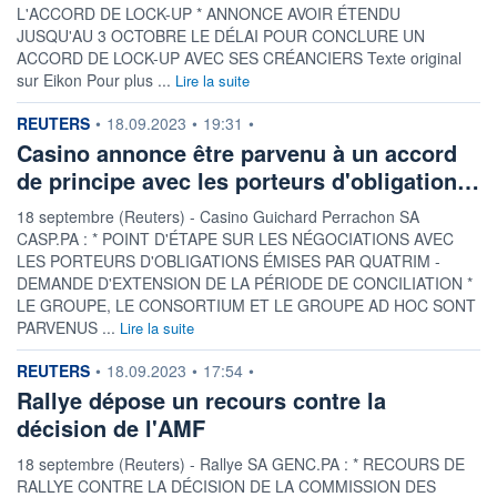
L'ACCORD DE LOCK-UP * ANNONCE AVOIR ÉTENDU
JUSQU'AU 3 OCTOBRE LE DÉLAI POUR CONCLURE UN
ACCORD DE LOCK-UP AVEC SES CRÉANCIERS Texte original
sur Eikon Pour plus ...
Lire la suite
information fournie par
REUTERS
•
18.09.2023
•
19:31
•
Casino annonce être parvenu à un accord
de principe avec les porteurs d'obligation…
18 septembre (Reuters) - Casino Guichard Perrachon SA
CASP.PA : * POINT D'ÉTAPE SUR LES NÉGOCIATIONS AVEC
LES PORTEURS D'OBLIGATIONS ÉMISES PAR QUATRIM -
DEMANDE D'EXTENSION DE LA PÉRIODE DE CONCILIATION *
LE GROUPE, LE CONSORTIUM ET LE GROUPE AD HOC SONT
PARVENUS ...
Lire la suite
information fournie par
REUTERS
•
18.09.2023
•
17:54
•
Rallye dépose un recours contre la
décision de l'AMF
18 septembre (Reuters) - Rallye SA GENC.PA : * RECOURS DE
RALLYE CONTRE LA DÉCISION DE LA COMMISSION DES