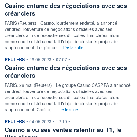
Casino entame des négociations avec ses
créanciers
PARIS (Reuters) - Casino, lourdement endetté, a annoncé
vendredi l'ouverture de négociations officielles avec ses
créanciers afin de résoudre ses difficultés financières, alors
même que le distributeur fait l'objet de plusieurs projets de
rapprochement. Le groupe ...
Lire la suite
information fournie par
REUTERS
•
26.05.2023
•
07:07
•
Casino entame des négociations avec ses
créanciers
PARIS, 26 mai (Reuters) - Le groupe Casino CASP.PA a annoncé
vendredi l'ouverture de négociations officielles avec ses
créanciers afin de résoudre ses difficultés financières, alors
même que le distributeur fait l'objet de plusieurs projets de
rapprochement. Casino, ...
Lire la suite
information fournie par
REUTERS
•
04.05.2023
•
12:10
•
Casino a vu ses ventes ralentir au T1, le