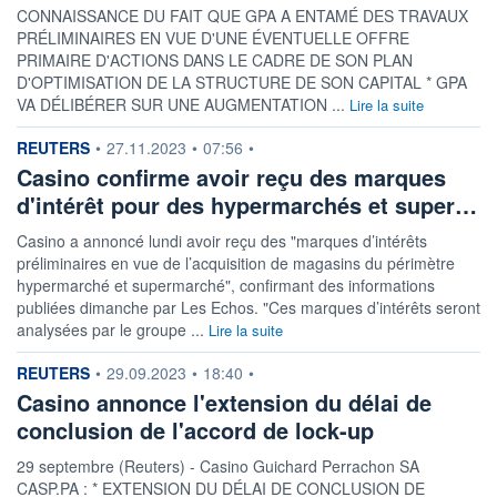
CONNAISSANCE DU FAIT QUE GPA A ENTAMÉ DES TRAVAUX
PRÉLIMINAIRES EN VUE D'UNE ÉVENTUELLE OFFRE
PRIMAIRE D'ACTIONS DANS LE CADRE DE SON PLAN
D'OPTIMISATION DE LA STRUCTURE DE SON CAPITAL * GPA
VA DÉLIBÉRER SUR UNE AUGMENTATION ...
Lire la suite
information fournie par
REUTERS
•
27.11.2023
•
07:56
•
Casino confirme avoir reçu des marques
d'intérêt pour des hypermarchés et super…
Casino a annoncé lundi avoir reçu des "marques d’intérêts
préliminaires en vue de l’acquisition de magasins du périmètre
hypermarché et supermarché", confirmant des informations
publiées dimanche par Les Echos. "Ces marques d’intérêts seront
analysées par le groupe ...
Lire la suite
information fournie par
REUTERS
•
29.09.2023
•
18:40
•
Casino annonce l'extension du délai de
conclusion de l'accord de lock-up
29 septembre (Reuters) - Casino Guichard Perrachon SA
CASP.PA : * EXTENSION DU DÉLAI DE CONCLUSION DE