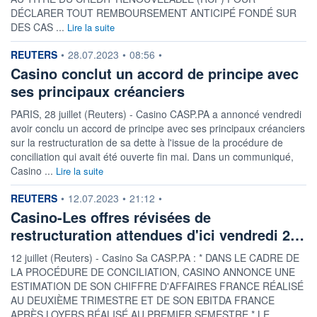
DÉCLARER TOUT REMBOURSEMENT ANTICIPÉ FONDÉ SUR
DES CAS ...
Lire la suite
information fournie par
REUTERS
•
28.07.2023
•
08:56
•
Casino conclut un accord de principe avec
ses principaux créanciers
PARIS, 28 juillet (Reuters) - Casino CASP.PA a annoncé vendredi
avoir conclu un accord de principe avec ses principaux créanciers
sur la restructuration de sa dette à l'issue de la procédure de
conciliation qui avait été ouverte fin mai. Dans un communiqué,
Casino ...
Lire la suite
information fournie par
REUTERS
•
12.07.2023
•
21:12
•
Casino-Les offres révisées de
restructuration attendues d'ici vendredi 2…
12 juillet (Reuters) - Casino Sa CASP.PA : * DANS LE CADRE DE
LA PROCÉDURE DE CONCILIATION, CASINO ANNONCE UNE
ESTIMATION DE SON CHIFFRE D'AFFAIRES FRANCE RÉALISÉ
AU DEUXIÈME TRIMESTRE ET DE SON EBITDA FRANCE
APRÈS LOYERS RÉALISÉ AU PREMIER SEMESTRE * LE