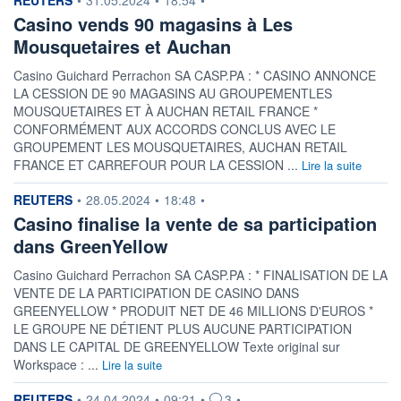
Casino vends 90 magasins à Les
Mousquetaires et Auchan
Casino Guichard Perrachon SA CASP.PA : * CASINO ANNONCE
LA CESSION DE 90 MAGASINS AU GROUPEMENTLES
MOUSQUETAIRES ET À AUCHAN RETAIL FRANCE *
CONFORMÉMENT AUX ACCORDS CONCLUS AVEC LE
GROUPEMENT LES MOUSQUETAIRES, AUCHAN RETAIL
FRANCE ET CARREFOUR POUR LA CESSION ...
Lire la suite
information fournie par
REUTERS
•
28.05.2024
•
18:48
•
Casino finalise la vente de sa participation
dans GreenYellow
Casino Guichard Perrachon SA CASP.PA : * FINALISATION DE LA
VENTE DE LA PARTICIPATION DE CASINO DANS
GREENYELLOW * PRODUIT NET DE 46 MILLIONS D'EUROS *
LE GROUPE NE DÉTIENT PLUS AUCUNE PARTICIPATION
DANS LE CAPITAL DE GREENYELLOW Texte original sur
Workspace : ...
Lire la suite
information fournie par
REUTERS
•
24.04.2024
•
09:21
•
3
•