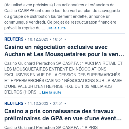
(Actualisé avec précisions) Les actionnaires et créanciers de
Casino CASP.PA ont donné leur feu vert au plan de sauvegarde
du groupe de distribution lourdement endetté, annonce un
communiqué vendredi. Ce projet de restructuration financière
prévoit la reprise du ...
Lire la suite
information fournie par
REUTERS
•
18.12.2023
•
16:51
•
Casino en négociation exclusive avec
Auchan et Les Mousquetaires pour la ven…
Casino Guichard Perrachon SA CASP.PA : * AUCHAN RETAIL ET
LES MOUSQUETAIRES ENTRENT EN NÉGOCIATIONS
EXCLUSIVES EN VUE DE LA CESSION DES SUPERMARCHÉS
ET HYPERMARCHÉS CASINO * NÉGOCIATIONS SUR LA BASE
D’UNE VALEUR D’ENTREPRISE FIXE DE 1,35 MILLIARDS
D’EUROS (HORS ...
Lire la suite
information fournie par
REUTERS
•
11.12.2023
•
07:51
•
Casino a pris connaissance des travaux
préliminaires de GPA en vue d'une évent…
Casino Guichard Perrachon SA CASP.PA : * A PRIS