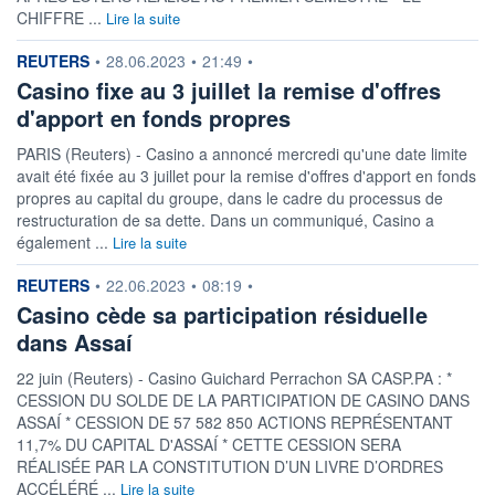
CHIFFRE ...
Lire la suite
information fournie par
REUTERS
•
28.06.2023
•
21:49
•
Casino fixe au 3 juillet la remise d'offres
d'apport en fonds propres
PARIS (Reuters) - Casino a annoncé mercredi qu'une date limite
avait été fixée au 3 juillet pour la remise d'offres d'apport en fonds
propres au capital du groupe, dans le cadre du processus de
restructuration de sa dette. Dans un communiqué, Casino a
également ...
Lire la suite
information fournie par
REUTERS
•
22.06.2023
•
08:19
•
Casino cède sa participation résiduelle
dans Assaí
22 juin (Reuters) - Casino Guichard Perrachon SA CASP.PA : *
CESSION DU SOLDE DE LA PARTICIPATION DE CASINO DANS
ASSAÍ * CESSION DE 57 582 850 ACTIONS REPRÉSENTANT
11,7% DU CAPITAL D'ASSAÍ * CETTE CESSION SERA
RÉALISÉE PAR LA CONSTITUTION D’UN LIVRE D’ORDRES
ACCÉLÉRÉ ...
Lire la suite