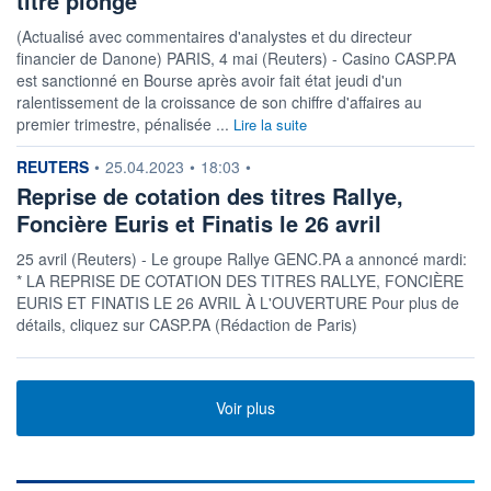
titre plonge
(Actualisé avec commentaires d'analystes et du directeur
financier de Danone) PARIS, 4 mai (Reuters) - Casino CASP.PA
est sanctionné en Bourse après avoir fait état jeudi d'un
ralentissement de la croissance de son chiffre d'affaires au
premier trimestre, pénalisée ...
Lire la suite
information fournie par
REUTERS
•
25.04.2023
•
18:03
•
Reprise de cotation des titres Rallye,
Foncière Euris et Finatis le 26 avril
25 avril (Reuters) - Le groupe Rallye GENC.PA a annoncé mardi:
* LA REPRISE DE COTATION DES TITRES RALLYE, FONCIÈRE
EURIS ET FINATIS LE 26 AVRIL À L'OUVERTURE Pour plus de
détails, cliquez sur CASP.PA (Rédaction de Paris)
Voir plus