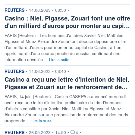
information fournie par
REUTERS
•
14.06.2023
•
08:50
•
Casino : Niel, Pigasse, Zouari font une offre
d'un milliard d'euros pour monter au capi…
PARIS (Reuters) - Les hommes d'affaires Xavier Niel, Matthieu
Pigasse et Moez-Alexandre Zouari ont déposé dépose une offre
d'un milliard d'euros pour monter au capital de Casino, a-t-on
appris mardi d'une source proche du dossier, confirmant une
information dévoilée ...
Lire la suite
information fournie par
REUTERS
•
14.06.2023
•
08:40
•
Casino a reçu une lettre d'intention de Niel,
Pigasse et Zouari sur le renforcement de…
PARIS, 14 juin (Reuters) - Casino CASP.PA a annoncé mercredi
avoir reçu une lettre d'intention préliminaire du trio d'hommes
d'affaires constitué par Xavier Niel, Matthieu Pigasse et Moez-
Alexandre Zouari sur une proposition de renforcement des fonds
propres de ...
Lire la suite
information fournie par
REUTERS
•
26.05.2023
•
14:50
•
4
•