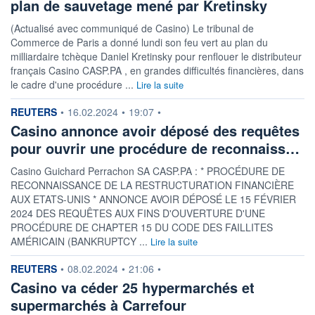
plan de sauvetage mené par Kretinsky
(Actualisé avec communiqué de Casino) Le tribunal de
Commerce de Paris a donné lundi son feu vert au plan du
milliardaire tchèque Daniel Kretinsky pour renflouer le distributeur
français Casino CASP.PA , en grandes difficultés financières, dans
le cadre d'une procédure ...
Lire la suite
information fournie par
REUTERS
•
16.02.2024
•
19:07
•
Casino annonce avoir déposé des requêtes
pour ouvrir une procédure de reconnaiss…
Casino Guichard Perrachon SA CASP.PA : * PROCÉDURE DE
RECONNAISSANCE DE LA RESTRUCTURATION FINANCIÈRE
AUX ETATS-UNIS * ANNONCE AVOIR DÉPOSÉ LE 15 FÉVRIER
2024 DES REQUÊTES AUX FINS D'OUVERTURE D'UNE
PROCÉDURE DE CHAPTER 15 DU CODE DES FAILLITES
AMÉRICAIN (BANKRUPTCY ...
Lire la suite
information fournie par
REUTERS
•
08.02.2024
•
21:06
•
Casino va céder 25 hypermarchés et
supermarchés à Carrefour