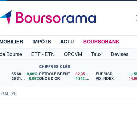
MOBILIER
IMPÔTS
ACTU
BOURSOBANK
 de Bourse
ETF - ETN
OPCVM
Taux
Devises
CHIFFRES-CLÉS
65 606,71
0,00%
PÉTROLE BRENT
82,35
$US
EUR/USD
26 319,45
+0,69%
ONCE D'OR
4 342,26
$US
VIX INDEX
14,9
s RALLYE