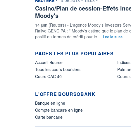
REUTERS
•
14.06.2018
•
15:03
•
Casino/Plan de cession-Effets incer
Moody's
14 juin (Reuters) - L'agence Moody's Investors Ser
Rallye GENC.PA : * Moody's estime que le plan de c
positif en termes de crédit pour le ...
Lire la suite
PAGES LES PLUS POPULAIRES
Accueil Bourse
Indices
Tous les cours boursiers
Palmar
Cours CAC 40
Cours d
L'OFFRE BOURSOBANK
Banque en ligne
Compte bancaire en ligne
Carte bancaire