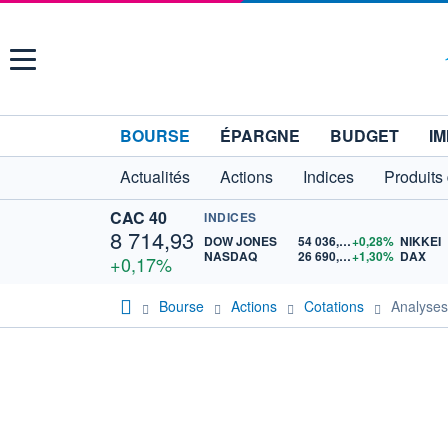
Menu
BOURSE
ÉPARGNE
BUDGET
IM
Actualités
Actions
Indices
Produits
CAC 40
INDICES
8 714,93
DOW JONES
54 036,93
+0,28%
NIKKEI
NASDAQ
26 690,62
+1,30%
DAX
+0,17%
Bourse
Actions
Cotations
Analyse