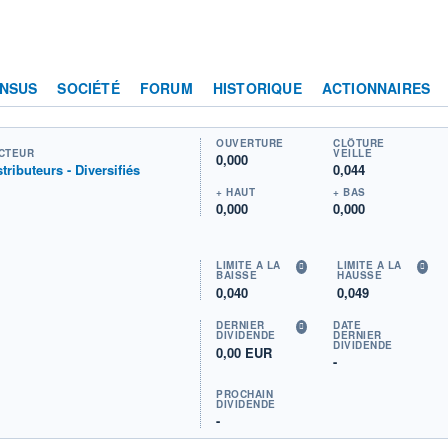
NSUS
SOCIÉTÉ
FORUM
HISTORIQUE
ACTIONNAIRES
OUVERTURE
CLÔTURE
CTEUR
VEILLE
0,000
stributeurs - Diversifiés
0,044
+ HAUT
+ BAS
0,000
0,000
LIMITE À LA
LIMITE À LA
BAISSE
HAUSSE
0,040
0,049
DERNIER
DATE
DIVIDENDE
DERNIER
DIVIDENDE
0,00 EUR
-
PROCHAIN
DIVIDENDE
-