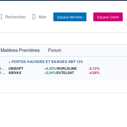
Rechercher
Aide
Espace Membre
Espace Client
Matières Premières
Forum
+ FORTES HAUSSES ET BAISSES SBF 120
1,1559
$US
UBISOFT
+4,43%
WORLDLINE
-5,12%
0
$US
ABIVAX
+3,54%
EUTELSAT
-4,58%