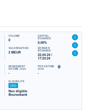
VOLUME
CAPITAL
ÉCHANGÉ
0
0,00%
VALORISATION
DERNIER
ÉCHANGE
2 MEUR
22.04.24 /
17:23:24
RENDEMENT
PER ESTIMÉ
ESTIMÉ 2026
2026
-
-
ÉLIGIBILITÉ
SRD
Non éligible
Boursobank