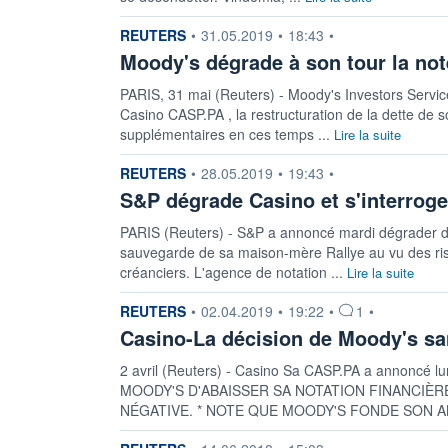
information fournie par
REUTERS
•
31.05.2019
•
18:43
•
Moody's dégrade à son tour la no
PARIS, 31 mai (Reuters) - Moody's Investors Service
Casino CASP.PA , la restructuration de la dette de s
supplémentaires en ces temps ...
Lire la suite
information fournie par
REUTERS
•
28.05.2019
•
19:43
•
S&P dégrade Casino et s'interrog
PARIS (Reuters) - S&P a annoncé mardi dégrader de
sauvegarde de sa maison-mère Rallye au vu des risqu
créanciers. L'agence de notation ...
Lire la suite
information fournie par
REUTERS
•
02.04.2019
•
19:22
•
1
•
Casino-La décision de Moody's sa
2 avril (Reuters) - Casino Sa CASP.PA a annonc
MOODY'S D'ABAISSER SA NOTATION FINANCIÈR
NÉGATIVE. * NOTE QUE MOODY'S FONDE SON AN
information fournie par