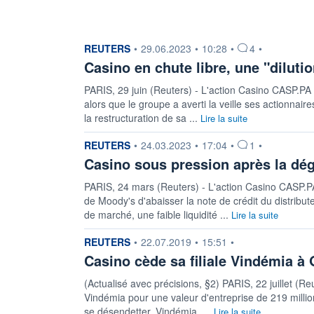
information fournie par
REUTERS
•
29.06.2023
•
10:28
•
4
•
Casino en chute libre, une "diluti
PARIS, 29 juin (Reuters) - L'action Casino CASP.PA 
alors que le groupe a averti la veille ses actionnai
la restructuration de sa ...
Lire la suite
information fournie par
REUTERS
•
24.03.2023
•
17:04
•
1
•
Casino sous pression après la dég
PARIS, 24 mars (Reuters) - L'action Casino CASP.PA
de Moody's d'abaisser la note de crédit du distribut
de marché, une faible liquidité ...
Lire la suite
information fournie par
REUTERS
•
22.07.2019
•
15:51
•
Casino cède sa filiale Vindémia 
(Actualisé avec précisions, §2) PARIS, 22 juillet (R
Vindémia pour une valeur d'entreprise de 219 millio
se désendetter. Vindémia, ...
Lire la suite