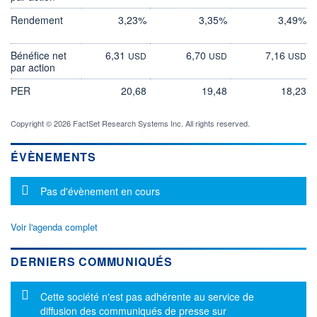
Rendement
3,23%
3,35%
3,49%
Bénéfice net
6,31
6,70
7,16
USD
USD
USD
par action
PER
20,68
19,48
18,23
Copyright © 2026 FactSet Research Systems Inc. All rights reserved.
ÉVÈNEMENTS
Message d'information
Pas d'évènement en cours
Voir l'agenda complet
DERNIERS COMMUNIQUÉS
Message d'information
Cette société n'est pas adhérente au service de
diffusion des communiqués de presse sur