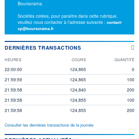
Boursorama.
Sociétés cotées, pour paraître dans cette rubrique,
veuillez nous contacter à l'adresse suivante :
contact-
cp@boursorama.fr
DERNIÈRES TRANSACTIONS
HEURES
COURS
QUANTITÉ
22:00:00
124,865
0
21:59:59
124,865
100
21:59:58
124,840
200
21:59:58
124,855
100
21:59:58
124,855
200
Consulter les dernières transactions de la journée