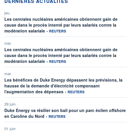
DERNIÈRES ACTUALITÉS
jeu.
Les centrales nucléaires américaines obtiennent gain de
cause dans le procès intenté par leurs salariés contre la
information fournie par
modération salariale
•
REUTERS
mer.
Les centrales nucléaires américaines obtiennent gain de
cause dans le procès intenté par leurs salariés contre la
information fournie par
modération salariale
•
REUTERS
mar.
Les bénéfices de Duke Energy dépassent les prévisions, la
hausse de la demande d'électricité compensant
information fournie par
l'augmentation des dépenses
•
REUTERS
29 juin
Duke Energy va résilier son bail pour un parc éolien offshore
information fournie par
en Caroline du Nord
•
REUTERS
01 juin