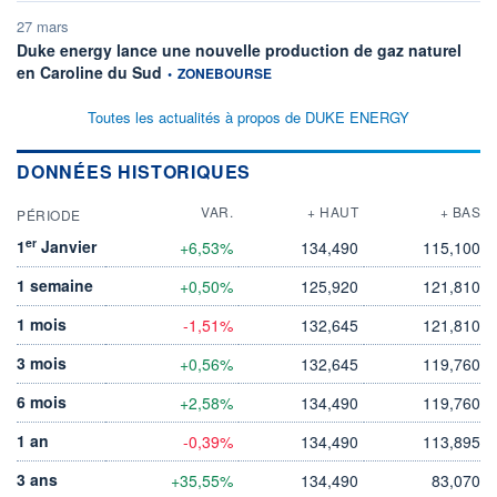
27 mars
Duke energy lance une nouvelle production de gaz naturel
information fournie par
en Caroline du Sud
•
ZONEBOURSE
Toutes les actualités à propos de DUKE ENERGY
DONNÉES HISTORIQUES
VAR.
+ HAUT
+ BAS
PÉRIODE
er
1
Janvier
+6,53%
134,490
115,100
1 semaine
+0,50%
125,920
121,810
1 mois
-1,51%
132,645
121,810
3 mois
+0,56%
132,645
119,760
6 mois
+2,58%
134,490
119,760
1 an
-0,39%
134,490
113,895
3 ans
+35,55%
134,490
83,070