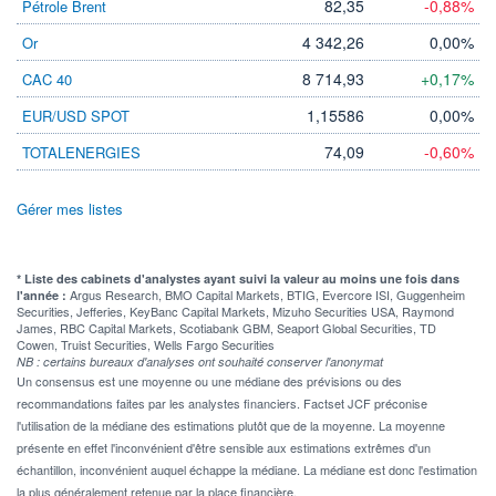
82,35
-0,88%
Pétrole Brent
4 342,26
0,00%
Or
8 714,93
+0,17%
CAC 40
1,15586
0,00%
EUR/USD SPOT
74,09
-0,60%
TOTALENERGIES
Gérer mes listes
* Liste des cabinets d'analystes ayant suivi la valeur au moins une fois dans
Argus Research, BMO Capital Markets, BTIG, Evercore ISI, Guggenheim
l'année :
Securities, Jefferies, KeyBanc Capital Markets, Mizuho Securities USA, Raymond
James, RBC Capital Markets, Scotiabank GBM, Seaport Global Securities, TD
Cowen, Truist Securities, Wells Fargo Securities
NB : certains bureaux d'analyses ont souhaité conserver l'anonymat
Un consensus est une moyenne ou une médiane des prévisions ou des
recommandations faites par les analystes financiers. Factset JCF préconise
l'utilisation de la médiane des estimations plutôt que de la moyenne. La moyenne
présente en effet l'inconvénient d'être sensible aux estimations extrêmes d'un
échantillon, inconvénient auquel échappe la médiane. La médiane est donc l'estimation
la plus généralement retenue par la place financière.