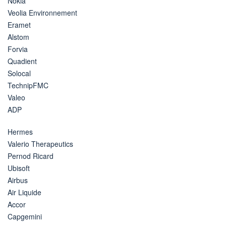
Nokia
Veolia Environnement
Eramet
Alstom
Forvia
Quadient
Solocal
TechnipFMC
Valeo
ADP
Hermes
Valerio Therapeutics
Pernod Ricard
Ubisoft
Airbus
Air Liquide
Accor
Capgemini