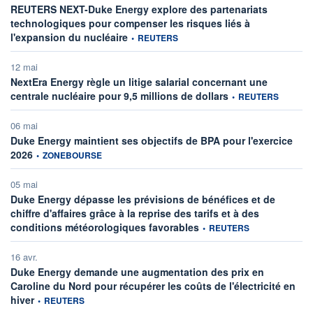
REUTERS NEXT-Duke Energy explore des partenariats
technologiques pour compenser les risques liés à
information fournie par
l'expansion du nucléaire
•
REUTERS
12 mai
NextEra Energy règle un litige salarial concernant une
information fournie pa
centrale nucléaire pour 9,5 millions de dollars
•
REUTERS
06 mai
Duke Energy maintient ses objectifs de BPA pour l'exercice
information fournie par
2026
•
ZONEBOURSE
05 mai
Duke Energy dépasse les prévisions de bénéfices et de
chiffre d'affaires grâce à la reprise des tarifs et à des
information fournie par
conditions météorologiques favorables
•
REUTERS
16 avr.
Duke Energy demande une augmentation des prix en
Caroline du Nord pour récupérer les coûts de l'électricité en
information fournie par
hiver
•
REUTERS