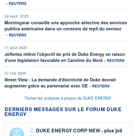
•
REUTERS
24 sept. 2025
Morningstar conseille une approche sélective des services
informati
publics américains dans un contexte de repli du secteur
•
REUTERS
11 août 2025
Jefferies relève l'objectif de prix de Duke Energy en raison
information fournie 
d'une législation favorable en Caroline du Nord
•
REUTERS
07 mai 2025
Street View : La demande d'électricité de Duke devrait
information fournie par
augmenter grâce au partenariat avec GE
•
REUTERS
Toutes les analyses à propos de DUKE ENERGY
DERNIERS MESSAGES SUR LE FORUM DUKE
ENERGY
DUKE ENERGY CORP NEW - plus joli