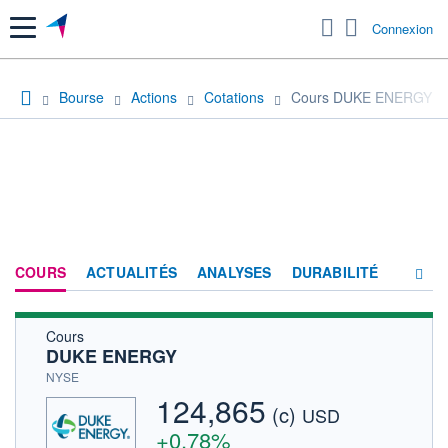
Menu
Connexion
Bourse
Actions
Cotations
Cours DUKE ENERGY
COURS
ACTUALITÉS
ANALYSES
DURABILITÉ
Cours
CONSENSUS
DUKE ENERGY
SOCIÉTÉ
NYSE
124,865
(c)
PRODUITS DE BOURSE
USD
+0,78%
FORUM