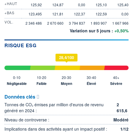
+HAUT
125,92
124,87
0,00
125,10
125,40
+BAS
123,495
121,81
122,37
122,59
0,00
VOL.
2 346 486
2 670 660
3 794 837
1 893 907
1 667 966
Variation sur 5 jours :
+0,50%
RISQUE ESG
28,4/100
0-10
10-20
20-30
30-40
40+
Négligeable
Faible
Moyen
Élevé
Sévère
Données clés
Tonnes de CO₂ émises par million d'euros de revenu
2
généré en 2024 :
615,6
Niveau de controverse :
Modéré
Implications dans des activités ayant un impact positif :
1/12