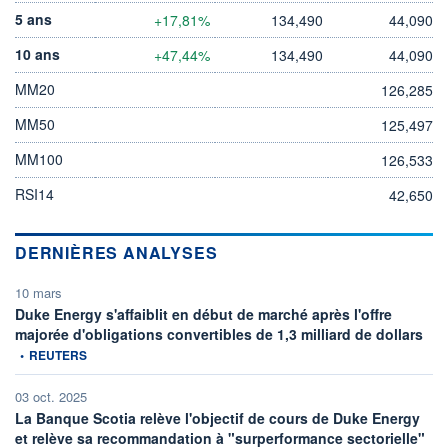
5 ans
+17,81%
134,490
44,090
10 ans
+47,44%
134,490
44,090
MM20
126,285
MM50
125,497
MM100
126,533
RSI14
42,650
DERNIÈRES ANALYSES
10 mars
Duke Energy s'affaiblit en début de marché après l'offre
info
majorée d'obligations convertibles de 1,3 milliard de dollars
•
REUTERS
03 oct. 2025
La Banque Scotia relève l'objectif de cours de Duke Energy
info
et relève sa recommandation à "surperformance sectorielle"