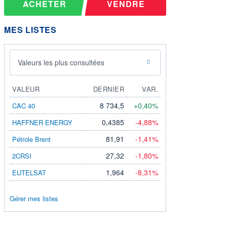
ACHETER
VENDRE
MES LISTES
Valeurs les plus consultées
VALEUR
DERNIER
VAR.
8 734,5
+0,40%
CAC 40
0,4385
-4,88%
HAFFNER ENERGY
81,91
-1,41%
Pétrole Brent
27,32
-1,80%
2CRSI
1,964
-8,31%
EUTELSAT
Gérer mes listes