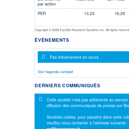
par action
PER
13,23
16,29
Copyright © 2026 FactSet Research Systems Inc. All rights reserve
ÉVÈNEMENTS
Message d'information
Pas d'évènement en cours
Voir l'agenda complet
DERNIERS COMMUNIQUÉS
Message d'information
Cette société n'est pas adhérente au service
diffusion des communiqués de presse sur B
Sociétés cotées, pour paraître dans cette rub
veuillez nous contacter à l'adresse suivante 
cp@boursorama.fr