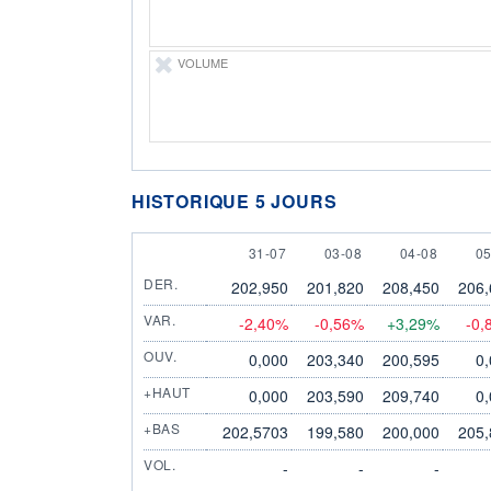
VOLUME
HISTORIQUE 5 JOURS
31 JULY
3 AUGUST
4 AUGUST
5
31-07
03-08
04-08
05
DER.
202,950
201,820
208,450
206,
VAR.
-2,40%
-0,56%
+3,29%
-0,
OUV.
0,000
203,340
200,595
0
+HAUT
0,000
203,590
209,740
0
+BAS
202,5703
199,580
200,000
205,
VOL.
-
-
-