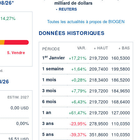
8/26*
milliard de dollars
information fournie par
•
REUTERS
:
14,27%
Toutes les actualités à propos de BIOGEN
DONNÉES HISTORIQUES
VAR.
+ HAUT
+ BAS
PÉRIODE
5.
Vendre
er
1
Janvier
+17,21%
219,7200
160,5300
1 semaine
+1,64%
209,7400
199,5800
d.
1 mois
+0,28%
218,3400
186,5200
/26
3 mois
+7,79%
219,7200
184,9650
ESTIM. 2027
6 mois
+6,43%
219,7200
168,6400
0,00
USD
1 an
+61,47%
219,7200
127,0000
0,00%
3 ans
-23,95%
278,9500
110,0350
5 ans
-39,37%
351,8600
110,0350
16,51
USD