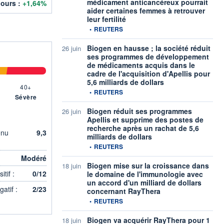
médicament anticancéreux pourrait
jours :
+1,64%
aider certaines femmes à retrouver
leur fertilité
information fournie par
•
REUTERS
Biogen en hausse ; la société réduit
26 juin
ses programmes de développement
de médicaments acquis dans le
cadre de l'acquisition d'Apellis pour
5,6 milliards de dollars
40+
information fournie par
•
REUTERS
Sévère
Biogen réduit ses programmes
26 juin
Apellis et supprime des postes de
recherche après un rachat de 5,6
enu
9,3
milliards de dollars
information fournie par
•
REUTERS
Modéré
Biogen mise sur la croissance dans
18 juin
tif :
0/12
le domaine de l'immunologie avec
un accord d'un milliard de dollars
atif :
2/23
concernant RayThera
information fournie par
•
REUTERS
Biogen va acquérir RayThera pour 1
18 juin