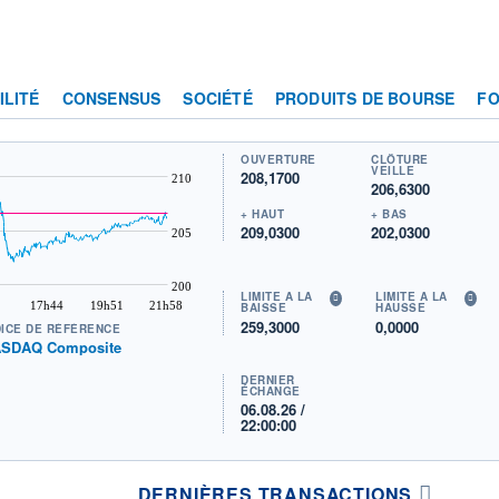
ILITÉ
CONSENSUS
SOCIÉTÉ
PRODUITS DE BOURSE
F
OUVERTURE
CLÔTURE
VEILLE
208,1700
210
206,6300
+ HAUT
+ BAS
209,0300
202,0300
205
200
LIMITE À LA
LIMITE À LA
17h44
19h51
21h58
BAISSE
HAUSSE
259,3000
0,0000
DICE DE RÉFÉRENCE
SDAQ Composite
DERNIER
ÉCHANGE
06.08.26 /
22:00:00
DERNIÈRES TRANSACTIONS