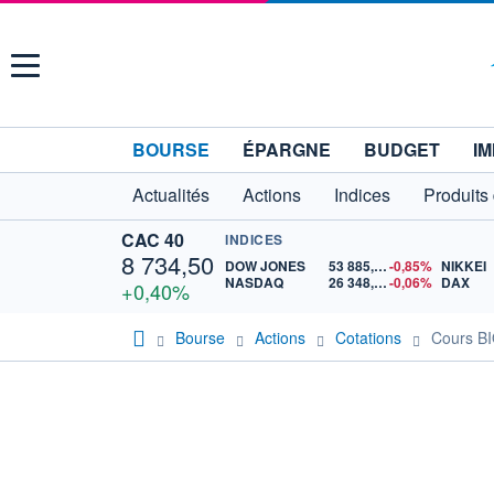
Menu
BOURSE
ÉPARGNE
BUDGET
IM
Actualités
Actions
Indices
Produits
CAC 40
INDICES
8 734,50
DOW JONES
53 885,10
-0,85%
NIKKEI
NASDAQ
26 348,35
-0,06%
DAX
+0,40%
Bourse
Actions
Cotations
Cours B