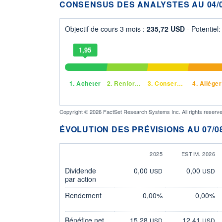
CONSENSUS DES ANALYSTES AU 04/0
Objectif de cours 3 mois :
235,72 USD
- Potentiel
1,95
1.
Acheter
2.
Renforcer
3.
Conserver
4.
Alléger
Copyright © 2026 FactSet Research Systems Inc. All rights reserve
ÉVOLUTION DES PRÉVISIONS AU 07/08
2025
ESTIM. 2026
Dividende
0,00
0,00
USD
USD
par action
Rendement
0,00%
0,00%
Bénéfice net
15,28
12,41
USD
USD