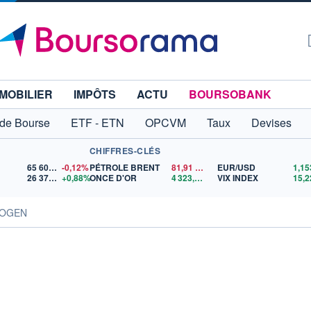
MOBILIER
IMPÔTS
ACTU
BOURSOBANK
 de Bourse
ETF - ETN
OPCVM
Taux
Devises
CHIFFRES-CLÉS
65 606,71
-0,12%
PÉTROLE BRENT
81,91
$US
EUR/USD
26 370,02
+0,88%
ONCE D'OR
4 323,81
$US
VIX INDEX
15,2
IOGEN