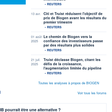
information fournie par
•
REUTERS
Citi et Truist réduisent l'objectif de
13 avr.
prix de Biogen avant les résultats du
premier trimestre
information fournie par
•
REUTERS
Le chemin de Biogen vers la
01 août
confiance des investisseurs passe
2025
par des résultats plus solides
information fournie par
•
REUTERS
Truist déclasse Biogen, citant les
21 juil.
défis de la croissance,
2025
l'augmentation limitée du pipeline
information fournie par
•
REUTERS
Toutes les analyses à propos de BIOGEN
M
Voir tous les forums
pourrait être une alternative ?