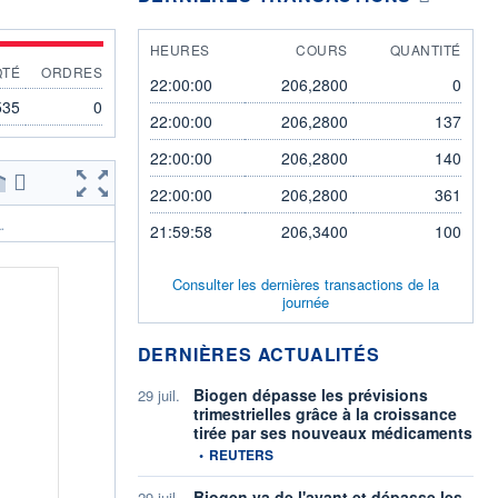
HEURES
COURS
QUANTITÉ
QTÉ
ORDRES
22:00:00
206,2800
0
535
0
22:00:00
206,2800
137
22:00:00
206,2800
140
22:00:00
206,2800
361
.
21:59:58
206,3400
100
Consulter les dernières transactions de la
journée
DERNIÈRES ACTUALITÉS
Biogen dépasse les prévisions
29 juil.
trimestrielles grâce à la croissance
tirée par ses nouveaux médicaments
information fournie par
•
REUTERS
Biogen va de l'avant et dépasse les
29 juil.