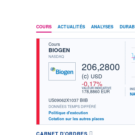
COURS
ACTUALITÉS
ANALYSES
DURAB
Cours
BIOGEN
NASDAQ
206,2800
(c)
USD
-0,17%
VALEUR INDICATIVE
IN
178,8860 EUR
NA
US09062X1037 BIIB
DONNÉES TEMPS DIFFÉRÉ
Politique d'exécution
Cotation sur les autres places
CARNET D'ORDRES