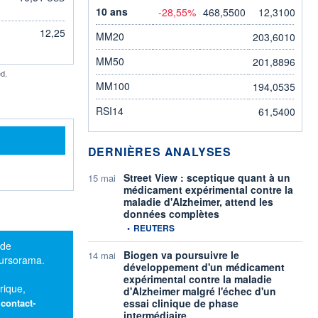
10 ans
-28,55%
468,5500
12,3100
12,25
MM20
203,6010
MM50
201,8896
d.
MM100
194,0535
RSI14
61,5400
DERNIÈRES ANALYSES
Street View : sceptique quant à un
15 mai
médicament expérimental contre la
maladie d'Alzheimer, attend les
données complètes
information fournie par
•
REUTERS
 de
Biogen va poursuivre le
14 mai
oursorama.
développement d'un médicament
expérimental contre la maladie
rique,
d'Alzheimer malgré l'échec d'un
:
contact-
essai clinique de phase
intermédiaire