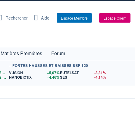
Rechercher
Aide
Espace Membre
Espace Client
Matières Premières
Forum
+ FORTES HAUSSES ET BAISSES SBF 120
1,1534
$US
VUSION
+5,07%
EUTELSAT
-8,31%
2
$US
NANOBIOTIX
+4,46%
SES
-4,14%