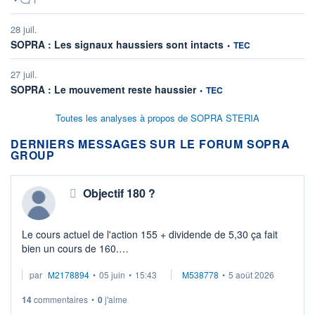
28 juil.
information fournie par
SOPRA : Les signaux haussiers sont intacts
•
TEC
27 juil.
information fournie par
SOPRA : Le mouvement reste haussier
•
TEC
Toutes les analyses à propos de SOPRA STERIA
DERNIERS MESSAGES SUR LE FORUM SOPRA
GROUP
Objectif 180 ?
Le cours actuel de l'action 155 + dividende de 5,30 ça fait
bien un cours de 160.
Objectif 180 d'ici fin juillet.
par
M2178894
•
05 juin
•
15:43
M538778
•
5 août 2026
Qu'en pensez-vous ?
14
commentaires
•
0
j'aime