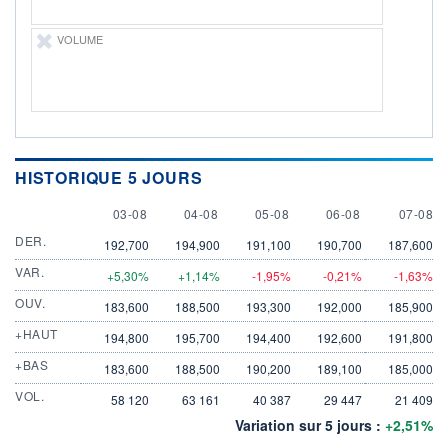
VOLUME
HISTORIQUE 5 JOURS
3 AUGUST
4 AUGUST
5 AUGUST
6 AUGUST
7 AUGU
03-08
04-08
05-08
06-08
07-08
DER.
192,700
194,900
191,100
190,700
187,600
VAR.
+5,30%
+1,14%
-1,95%
-0,21%
-1,63%
OUV.
183,600
188,500
193,300
192,000
185,900
+HAUT
194,800
195,700
194,400
192,600
191,800
+BAS
183,600
188,500
190,200
189,100
185,000
VOL.
58 120
63 161
40 387
29 447
21 409
Variation sur 5 jours :
+2,51%