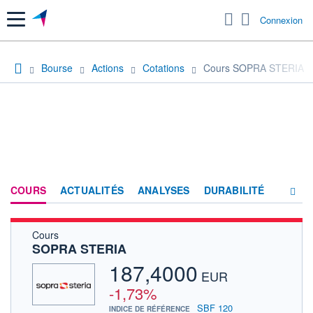
Menu
Connexion
Bourse
Actions
Cotations
Cours SOPRA STERIA
COURS
ACTUALITÉS
ANALYSES
DURABILITÉ
Cours
CONSENSUS
SOPRA STERIA
SOCIÉTÉ
187,4000
EUR
PRODUITS DE BOURSE
-1,73%
SBF 120
INDICE DE RÉFÉRENCE
FORUM