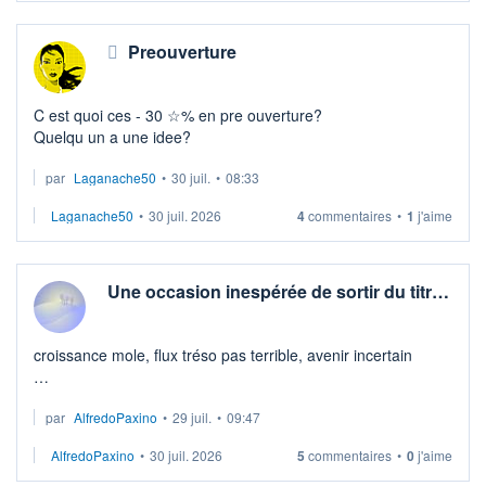
Preouverture
C est quoi ces - 30 ☆% en pre ouverture?
Quelqu un a une idee?
par
Laganache50
•
30 juil.
•
08:33
Laganache50
•
30 juil. 2026
4
commentaires
•
1
j'aime
Une occasion inespérée de sortir du titr…
croissance mole, flux tréso pas terrible, avenir incertain
quelles sont les bonnes raisons de rester sur ce dossier ?
par
AlfredoPaxino
•
29 juil.
•
09:47
AlfredoPaxino
•
30 juil. 2026
5
commentaires
•
0
j'aime