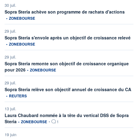
30 juil.
informat
Sopra Steria achève son programme de rachats d'actions
•
ZONEBOURSE
29 juil.
info
Sopra Steria s'envole après un objectif de croissance relevé
•
ZONEBOURSE
29 juil.
Sopra Steria remonte son objectif de croissance organique
information fournie par
pour 2026
•
ZONEBOURSE
29 juil.
info
Sopra Steria relève son objectif annuel de croissance du CA
•
REUTERS
13 juil.
Laura Chaubard nommée à la tête du vertical DSS de Sopra
information fournie par
Steria
•
ZONEBOURSE
•
1
19 juin