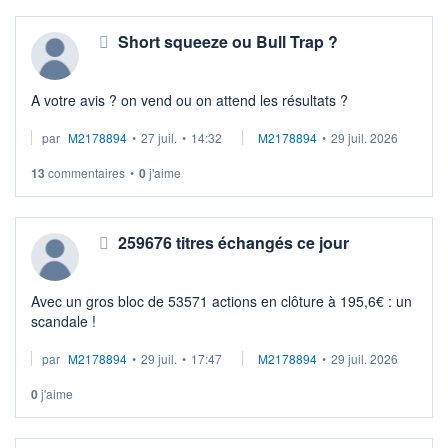
Short squeeze ou Bull Trap ?
A votre avis ? on vend ou on attend les résultats ?
par
M2178894
•
27 juil.
•
14:32
M2178894
•
29 juil. 2026
13
commentaires
•
0
j'aime
259676 titres échangés ce jour
Avec un gros bloc de 53571 actions en clôture à 195,6€ : un
scandale !
par
M2178894
•
29 juil.
•
17:47
M2178894
•
29 juil. 2026
0
j'aime