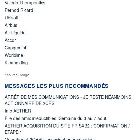
Valerio Therapeutics
Pernod Ricard
Ubisoft
Airbus
Air Liquide
Accor
Capgemini
Worldline
Kleaholding
* source Google
MESSAGES LES PLUS RECOMMANDÉS
ARRÊT DE MES COMMUNICATIONS - JE RESTE NÉANMOINS
ACTIONNAIRE DE 2CRSI
Info AETHER
File des amix irréductibles :Semaine du 3 au 7 aout.
AETHER ACQUISITION DU SITE FR SXB2 : CONFIRMATION /
ETAPE 1
Quanthor et 2CRSi s’associent pour sécuriser