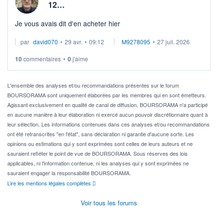
12…
Je vous avais dit d'en acheter hier
par
david070
•
29 avr.
•
09:12
M9278095
•
27 juil. 2026
10
commentaires
•
0
j'aime
L'ensemble des analyses et/ou recommandations présentes sur le forum
BOURSORAMA sont uniquement élaborées par les membres qui en sont émetteurs.
Agissant exclusivement en qualité de canal de diffusion, BOURSORAMA n'a participé
en aucune manière à leur élaboration ni exercé aucun pouvoir discrétionnaire quant à
leur sélection. Les informations contenues dans ces analyses et/ou recommandations
ont été retranscrites "en l'état", sans déclaration ni garantie d'aucune sorte. Les
opinions ou estimations qui y sont exprimées sont celles de leurs auteurs et ne
sauraient refléter le point de vue de BOURSORAMA. Sous réserves des lois
applicables, ni l'information contenue, ni les analyses qui y sont exprimées ne
sauraient engager la responsabilité BOURSORAMA.
Lire les mentions légales complètes
Voir tous les forums