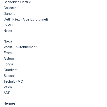
Schneider Electric
Cellectis
Danone
Getlink (ex - Gpe Eurotunnel)
LVMH
Nicox
Nokia
Veolia Environnement
Eramet
Alstom
Forvia
Quadient
Solocal
TechnipFMC
Valeo
ADP
Hermes