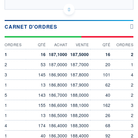
FR0000050809 SOP
HISTORIQUE
EURONEXT PARIS DONNÉES TEMPS RÉEL
Politique d'exécution
ACTIONNAIRES
Cotation sur les autres places
CARNET D'ORDRES
195
ORDRES
QTÉ
ACHAT
VENTE
QTÉ
ORDRES
1
16
187,1000
187,5000
16
2
190
2
53
187,0000
187,7000
20
1
185
3
145
186,9000
187,8000
101
4
10h50
12h40
1
13
186,8000
187,9000
62
2
SECTEUR
INDICE DE RÉFÉRENCE
Services informatiques
SBF 120
5
143
186,7000
188,0000
40
2
OUVERTURE
CLÔTURE VEILLE
1
155
186,6000
188,1000
162
3
185,9000
190,7000
+ HAUT
+ BAS
1
13
186,5000
188,2000
26
2
191,8000
185,0000
4
174
186,4000
188,3000
68
3
VOLUME
CAPITAL ÉCHANGÉ
21 498
0,11%
1
40
186,3000
188,4000
92
2