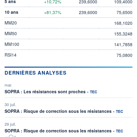
5 ans
+10,72%
239,6000
109,4000
10 ans
+81,37%
239,6000
75,6500
MM20
168,1020
MM50
155,3248
MM100
141,7858
RSI14
75,0800
DERNIÈRES ANALYSES
mar.
information fournie par
SOPRA : Les résistances sont proches
•
TEC
30 juil.
information fou
SOPRA : Risque de correction sous les résistances
•
TEC
29 juil.
information fou
SOPRA : Risque de correction sous les résistances
•
TEC
•
1