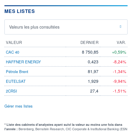
MES LISTES
Valeurs les plus consultées
VALEUR
DERNIER
VAR.
8 750,85
+0,59%
CAC 40
0,423
-8,24%
HAFFNER ENERGY
81,97
-1,34%
Pétrole Brent
1,929
-9,94%
EUTELSAT
27,4
-1,51%
2CRSI
Gérer mes listes
* Liste des cabinets d'analystes ayant suivi la valeur au moins une fois dans
Berenberg, Bernstein Research, CIC Corporate & Institutional Banking (ESN
l'année :