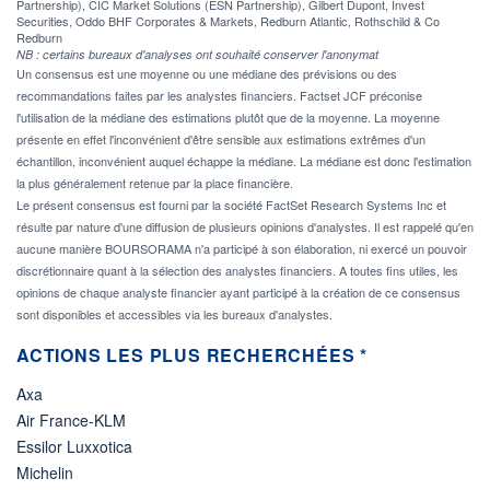
Partnership), CIC Market Solutions (ESN Partnership), Gilbert Dupont, Invest
Securities, Oddo BHF Corporates & Markets, Redburn Atlantic, Rothschild & Co
Redburn
NB : certains bureaux d'analyses ont souhaité conserver l'anonymat
Un consensus est une moyenne ou une médiane des prévisions ou des
recommandations faites par les analystes financiers. Factset JCF préconise
l'utilisation de la médiane des estimations plutôt que de la moyenne. La moyenne
présente en effet l'inconvénient d'être sensible aux estimations extrêmes d'un
échantillon, inconvénient auquel échappe la médiane. La médiane est donc l'estimation
la plus généralement retenue par la place financière.
Le présent consensus est fourni par la société FactSet Research Systems Inc et
résulte par nature d'une diffusion de plusieurs opinions d'analystes. Il est rappelé qu'en
aucune manière BOURSORAMA n'a participé à son élaboration, ni exercé un pouvoir
discrétionnaire quant à la sélection des analystes financiers. A toutes fins utiles, les
opinions de chaque analyste financier ayant participé à la création de ce consensus
sont disponibles et accessibles via les bureaux d'analystes.
ACTIONS LES PLUS RECHERCHÉES *
Axa
Air France-KLM
Essilor Luxxotica
Michelin