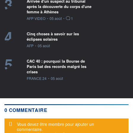
3
Arrivée d'un suspect au tribunal
après la découverte du corps d'une
femme à Athènes
information fournie par
AFP VIDEO
•
05 août
•
1
4
Cinq choses à savoir sur les
éclipses solaires
information fournie par
AFP
•
05 août
5
CAC 40 : pourquoi la Bourse de
Paris bat des records malgré les
crises
information fournie par
FRANCE 24
•
05 août
0 COMMENTAIRE
Message d'alerte
Vous devez être membre pour ajouter un
commentaire.