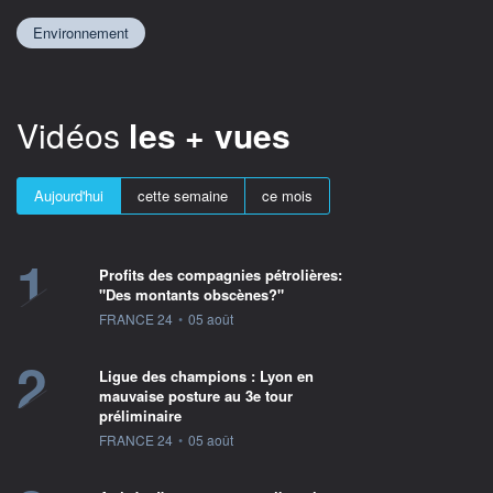
Environnement
Vidéos
les + vues
Aujourd'hui
cette semaine
ce mois
1
Profits des compagnies pétrolières:
"Des montants obscènes?"
information fournie par
FRANCE 24
•
05 août
2
Ligue des champions : Lyon en
mauvaise posture au 3e tour
préliminaire
information fournie par
FRANCE 24
•
05 août