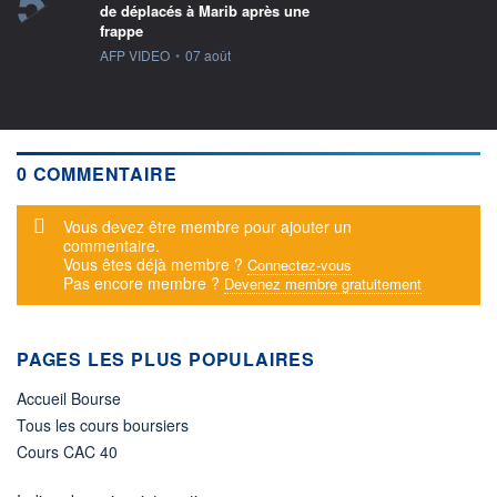
5
de déplacés à Marib après une
frappe
information fournie par
AFP VIDEO
•
07 août
0 COMMENTAIRE
Message d'alerte
Vous devez être membre pour ajouter un
commentaire.
Vous êtes déjà membre ?
Connectez-vous
Pas encore membre ?
Devenez membre gratuitement
PAGES LES PLUS POPULAIRES
Accueil Bourse
Tous les cours boursiers
Cours CAC 40