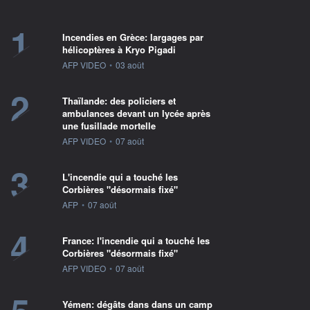
1
Incendies en Grèce: largages par
hélicoptères à Kryo Pigadi
information fournie par
AFP VIDEO
•
03 août
2
Thaïlande: des policiers et
ambulances devant un lycée après
une fusillade mortelle
information fournie par
AFP VIDEO
•
07 août
3
L'incendie qui a touché les
Corbières "désormais fixé"
information fournie par
AFP
•
07 août
4
France: l'incendie qui a touché les
Corbières "désormais fixé"
information fournie par
AFP VIDEO
•
07 août
Yémen: dégâts dans dans un camp