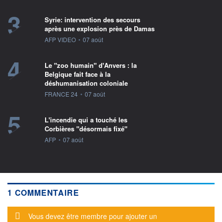
3
Syrie: intervention des secours
après une explosion près de Damas
information fournie par
AFP VIDEO
•
07 août
4
Le "zoo humain" d'Anvers : la
Belgique fait face à la
déshumanisation coloniale
information fournie par
FRANCE 24
•
07 août
5
L'incendie qui a touché les
Corbières "désormais fixé"
information fournie par
AFP
•
07 août
1 COMMENTAIRE
Message d'alerte
Vous devez être membre pour ajouter un