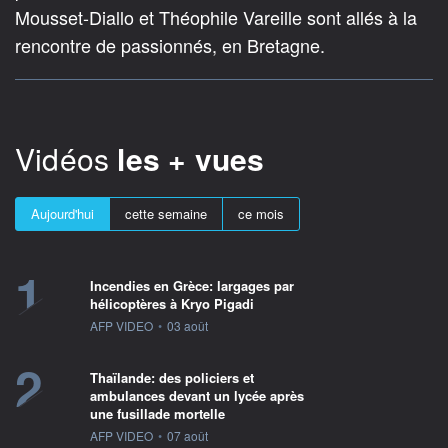
Mousset-Diallo et Théophile Vareille sont allés à la
rencontre de passionnés, en Bretagne.
Vidéos
les + vues
Aujourd'hui
cette semaine
ce mois
1
Incendies en Grèce: largages par
hélicoptères à Kryo Pigadi
information fournie par
AFP VIDEO
•
03 août
2
Thaïlande: des policiers et
ambulances devant un lycée après
une fusillade mortelle
information fournie par
AFP VIDEO
•
07 août