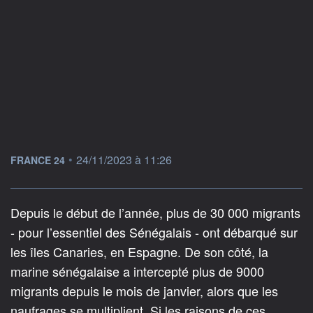
information fournie par
•
24/11/2023 à 11:26
FRANCE 24
Depuis le début de l’année, plus de 30 000 migrants
- pour l’essentiel des Sénégalais - ont débarqué sur
les îles Canaries, en Espagne. De son côté, la
marine sénégalaise a intercepté plus de 9000
migrants depuis le mois de janvier, alors que les
naufrages se multiplient. Si les raisons de ces