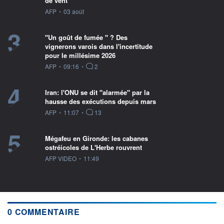
de vent
information fournie par
AFP
•
03 août
3
"Un goût de fumée " ? Des
vignerons varois dans l'incertitude
pour le millésime 2026
information fournie par
AFP
•
09:16
•
2
4
Iran: l'ONU se dit "alarmée" par la
hausse des exécutions depuis mars
information fournie par
AFP
•
11:07
•
13
5
Mégafeu en Gironde: les cabanes
ostréicoles de L'Herbe rouvrent
information fournie par
AFP VIDEO
•
11:49
0 COMMENTAIRE