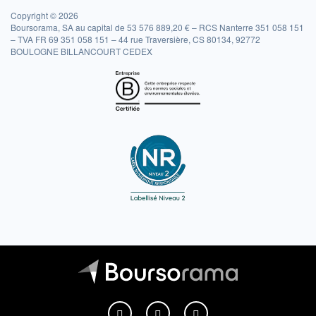
Copyright © 2026
Boursorama, SA au capital de 53 576 889,20 € – RCS Nanterre 351 058 151
– TVA FR 69 351 058 151 – 44 rue Traversière, CS 80134, 92772
BOULOGNE BILLANCOURT CEDEX
Boursorama sur Facebook
Boursorama sur X
Boursorama sur Youtu