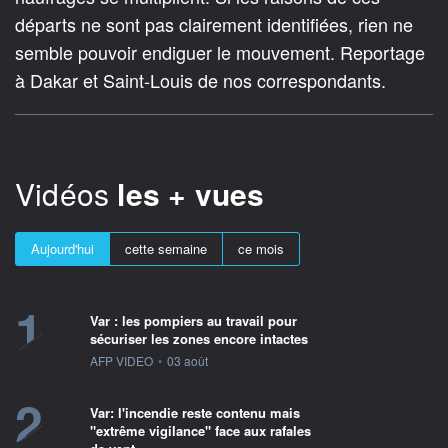
départs ne sont pas clairement identifiées, rien ne
semble pouvoir endiguer le mouvement. Reportage
à Dakar et Saint-Louis de nos correspondants.
Vidéos
les + vues
Aujourd'hui
cette semaine
ce mois
1
Var : les pompiers au travail pour
sécuriser les zones encore intactes
information fournie par
AFP VIDEO
•
03 août
2
Var: l'incendie reste contenu mais
"extrême vigilance" face aux rafales