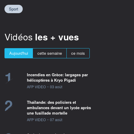
Sport
Vidéos
les + vues
Aujourd'hui
cette semaine
ce mois
1
Incendies en Grèce: largages par
hélicoptères à Kryo Pigadi
information fournie par
AFP VIDEO
•
03 août
2
Thaïlande: des policiers et
ambulances devant un lycée après
une fusillade mortelle
information fournie par
AFP VIDEO
•
07 août