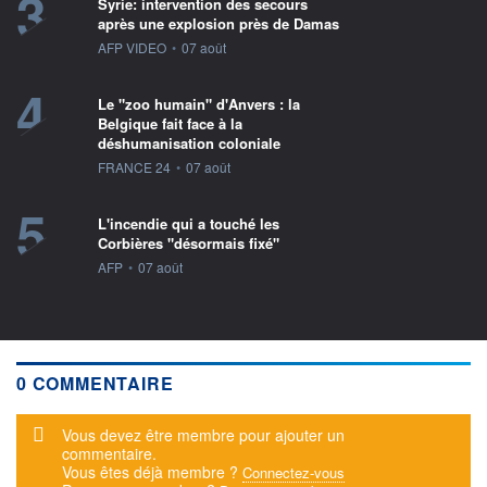
3
Syrie: intervention des secours
après une explosion près de Damas
information fournie par
AFP VIDEO
•
07 août
4
Le "zoo humain" d'Anvers : la
Belgique fait face à la
déshumanisation coloniale
information fournie par
FRANCE 24
•
07 août
5
L'incendie qui a touché les
Corbières "désormais fixé"
information fournie par
AFP
•
07 août
0 COMMENTAIRE
Message d'alerte
Vous devez être membre pour ajouter un
commentaire.
Vous êtes déjà membre ?
Connectez-vous