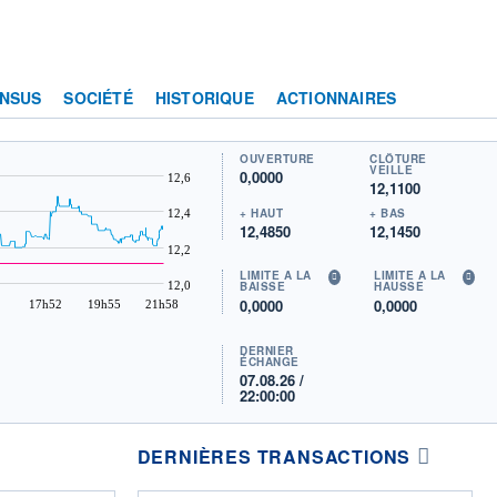
NSUS
SOCIÉTÉ
HISTORIQUE
ACTIONNAIRES
OUVERTURE
CLÔTURE
VEILLE
0,0000
12,6
12,1100
+ HAUT
+ BAS
12,4
12,4850
12,1450
12,2
LIMITE À LA
LIMITE À LA
12,0
BAISSE
HAUSSE
0,0000
0,0000
17h52
19h55
21h58
DERNIER
ÉCHANGE
07.08.26 /
22:00:00
DERNIÈRES TRANSACTIONS