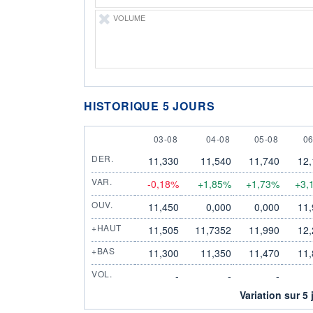
VOLUME
HISTORIQUE 5 JOURS
3 AUGUST
4 AUGUST
5 AUGUST
6
03-08
04-08
05-08
06
DER.
11,330
11,540
11,740
12,
VAR.
-0,18%
+1,85%
+1,73%
+3,
OUV.
11,450
0,000
0,000
11,
+HAUT
11,505
11,7352
11,990
12,
+BAS
11,300
11,350
11,470
11,
VOL.
-
-
-
Variation sur 5 