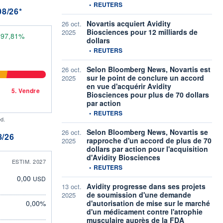
information fournie par
•
REUTERS
8/26*
Novartis acquiert Avidity
26 oct.
Biosciences pour 12 milliards de
2025
197,81%
dollars
information fournie par
•
REUTERS
Selon Bloomberg News, Novartis est
26 oct.
sur le point de conclure un accord
2025
en vue d'acquérir Avidity
5.
Vendre
Biosciences pour plus de 70 dollars
par action
information fournie par
•
REUTERS
d.
Selon Bloomberg News, Novartis se
26 oct.
/26
rapproche d'un accord de plus de 70
2025
dollars par action pour l'acquisition
d'Avidity Biosciences
ESTIM. 2027
information fournie par
•
REUTERS
0,00
USD
Avidity progresse dans ses projets
13 oct.
de soumission d'une demande
2025
0,00%
d'autorisation de mise sur le marché
d'un médicament contre l'atrophie
musculaire auprès de la FDA