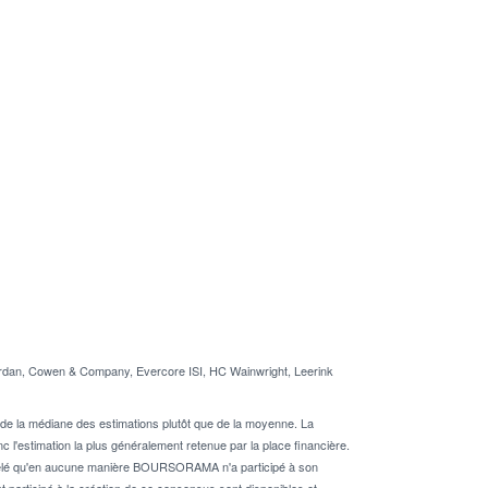
ardan, Cowen & Company, Evercore ISI, HC Wainwright, Leerink
de la médiane des estimations plutôt que de la moyenne. La
 l'estimation la plus généralement retenue par la place financière.
rappelé qu'en aucune manière BOURSORAMA n'a participé à son
nt participé à la création de ce consensus sont disponibles et