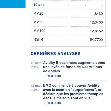
10 ans
-
-
-
MM20
11,8460
MM50
12,3400
MM100
12,8152
RSI14
54,7700
DERNIÈRES ANALYSES
Avidity Biosciences augmente après
12 sept.
une levée de fonds de 600 millions
2025
de dollars
information fournie par
•
REUTERS
BMO commence à couvrir Avidity
12 mars
avec la mention "surperformer", et
2025
déclare que les premières thérapies
dans la maladie sont en vue
information fournie par
•
REUTERS