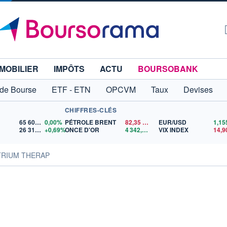
MOBILIER
IMPÔTS
ACTU
BOURSOBANK
 de Bourse
ETF - ETN
OPCVM
Taux
Devises
CHIFFRES-CLÉS
65 606,71
0,00%
PÉTROLE BRENT
82,35
$US
EUR/USD
26 319,45
+0,69%
ONCE D'OR
4 342,26
$US
VIX INDEX
14,9
ATRIUM THERAP