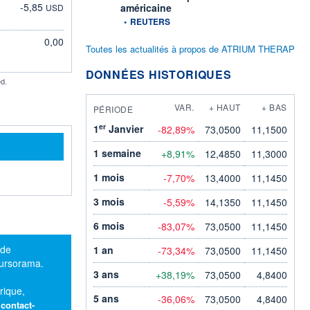
-5,85
américaine
USD
information fournie par
•
REUTERS
0,00
Toutes les actualités à propos de ATRIUM THERAP
DONNÉES HISTORIQUES
d.
VAR.
+ HAUT
+ BAS
PÉRIODE
er
1
Janvier
-82,89%
73,0500
11,1500
1 semaine
+8,91%
12,4850
11,3000
1 mois
-7,70%
13,4000
11,1450
3 mois
-5,59%
14,1350
11,1450
6 mois
-83,07%
73,0500
11,1450
 de
1 an
-73,34%
73,0500
11,1450
oursorama.
3 ans
+38,19%
73,0500
4,8400
rique,
5 ans
-36,06%
73,0500
4,8400
:
contact-