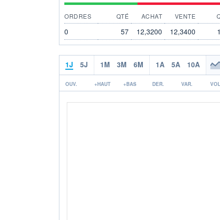
ORDRES
QTÉ
ACHAT
VENTE
0
57
12,3200
12,3400
1J
5J
1M
3M
6M
1A
5A
10A
OUV.
+HAUT
+BAS
DER.
VAR.
VOL