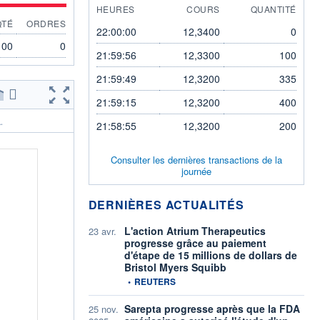
HEURES
COURS
QUANTITÉ
QTÉ
ORDRES
22:00:00
12,3400
0
100
0
21:59:56
12,3300
100
21:59:49
12,3200
335
21:59:15
12,3200
400
.
21:58:55
12,3200
200
Consulter les dernières transactions de la
journée
DERNIÈRES ACTUALITÉS
L'action Atrium Therapeutics
23 avr.
progresse grâce au paiement
d'étape de 15 millions de dollars de
Bristol Myers Squibb
information fournie par
•
REUTERS
Sarepta progresse après que la FDA
25 nov.