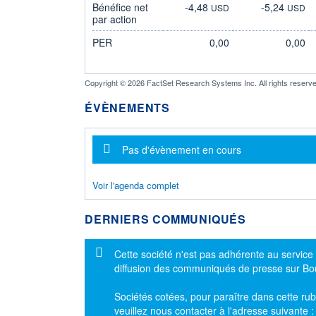
Bénéfice net
-4,48
-5,24
USD
USD
par action
PER
0,00
0,00
Copyright © 2026 FactSet Research Systems Inc. All rights reserve
ÉVÈNEMENTS
Message d'information
Pas d'évènement en cours
Voir l'agenda complet
DERNIERS COMMUNIQUÉS
Message d'information
Cette société n'est pas adhérente au service
diffusion des communiqués de presse sur B
Sociétés cotées, pour paraître dans cette rub
veuillez nous contacter à l'adresse suivante 