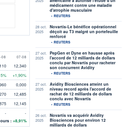
américaine a autorisé l'étude d'un
2025
médicament contre une maladie
d'atrophie musculaire
information fournie par
•
REUTERS
Novartis-Le bénéfice opérationnel
28 oct.
déçoit au T3 malgré un portefeuille
2025
renforcé
information fournie par
•
REUTERS
PepGen et Dyne en hausse après
27 oct.
 AUGUST
7 AUGUST
-08
07-08
l'accord de 12 milliards de dollars
2025
conclu par Novartis pour racheter
110
12,340
son concurrent Avidity
information fournie par
•
REUTERS
15%
+1,90%
Avidity Biosciences atteint un
27 oct.
960
0,000
niveau record après l'accord de
2025
rachat de 12 milliards de dollars
270
12,485
conclu avec Novartis
875
12,145
information fournie par
•
REUTERS
-
-
Novartis va acquérir Avidity
26 oct.
Biosciences pour environ 12
2025
jours :
+8,91%
milliards de dollars