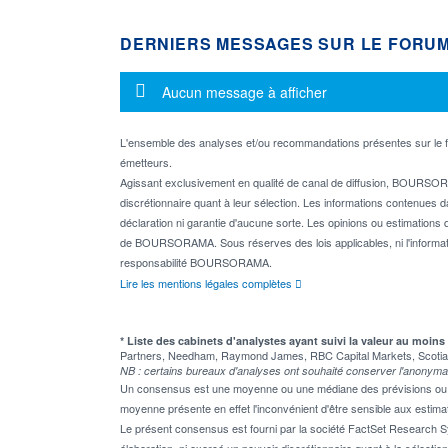
DERNIERS MESSAGES SUR LE FORU
Message d'information
Aucun message à afficher
L'ensemble des analyses et/ou recommandations présentes sur l
émetteurs.
Agissant exclusivement en qualité de canal de diffusion, BOURSORA
discrétionnaire quant à leur sélection. Les informations contenues 
déclaration ni garantie d'aucune sorte. Les opinions ou estimations q
de BOURSORAMA. Sous réserves des lois applicables, ni l'informati
responsabilité BOURSORAMA.
Lire les mentions légales complètes
* Liste des cabinets d'analystes ayant suivi la valeur au moins
Partners, Needham, Raymond James, RBC Capital Markets, Scotia
NB : certains bureaux d'analyses ont souhaité conserver l'anonyma
Un consensus est une moyenne ou une médiane des prévisions ou des
moyenne présente en effet l'inconvénient d'être sensible aux estima
Le présent consensus est fourni par la société FactSet Research Sy
élaboration, ni exercé un pouvoir discrétionnaire quant à la sélectio