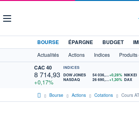
Menu
BOURSE
ÉPARGNE
BUDGET
IM
Actualités
Actions
Indices
Produits
CAC 40
INDICES
8 714,93
DOW JONES
54 036,93
+0,28%
NIKKEI
NASDAQ
26 690,62
+1,30%
DAX
+0,17%
Bourse
Actions
Cotations
Cours 