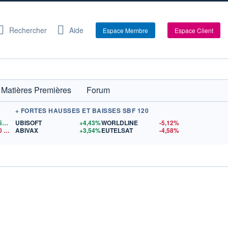
Rechercher
Aide
Espace Membre
Espace Client
Matières Premières
Forum
+ FORTES HAUSSES ET BAISSES SBF 120
1,1559
$US
UBISOFT
+4,43%
WORLDLINE
-5,12%
0
$US
ABIVAX
+3,54%
EUTELSAT
-4,58%