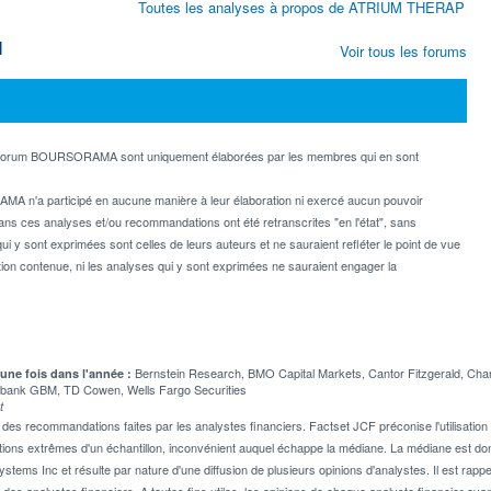
Toutes les analyses à propos de ATRIUM THERAP
M
Voir tous les forums
e forum BOURSORAMA sont uniquement élaborées par les membres qui en sont
MA n'a participé en aucune manière à leur élaboration ni exercé aucun pouvoir
dans ces analyses et/ou recommandations ont été retranscrites "en l'état", sans
ui y sont exprimées sont celles de leurs auteurs et ne sauraient refléter le point de vue
on contenue, ni les analyses qui y sont exprimées ne sauraient engager la
Bernstein Research, BMO Capital Markets, Cantor Fitzgerald, Ch
 une fois dans l'année :
bank GBM, TD Cowen, Wells Fargo Securities
t
 recommandations faites par les analystes financiers. Factset JCF préconise l'utilisation 
tions extrêmes d'un échantillon, inconvénient auquel échappe la médiane. La médiane est donc
stems Inc et résulte par nature d'une diffusion de plusieurs opinions d'analystes. Il est 
n des analystes financiers. A toutes fins utiles, les opinions de chaque analyste financier aya