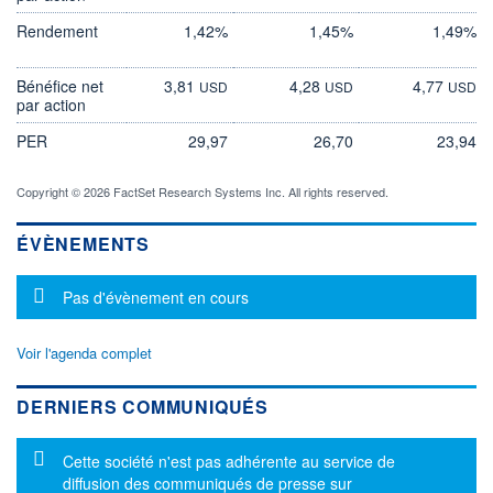
Rendement
1,42%
1,45%
1,49%
Bénéfice net
3,81
4,28
4,77
USD
USD
USD
par action
PER
29,97
26,70
23,94
Copyright © 2026 FactSet Research Systems Inc. All rights reserved.
ÉVÈNEMENTS
Message d'information
Pas d'évènement en cours
Voir l'agenda complet
DERNIERS COMMUNIQUÉS
Message d'information
Cette société n'est pas adhérente au service de
diffusion des communiqués de presse sur