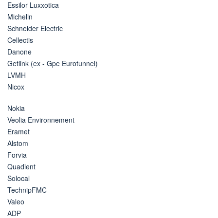
Essilor Luxxotica
Michelin
Schneider Electric
Cellectis
Danone
Getlink (ex - Gpe Eurotunnel)
LVMH
Nicox
Nokia
Veolia Environnement
Eramet
Alstom
Forvia
Quadient
Solocal
TechnipFMC
Valeo
ADP