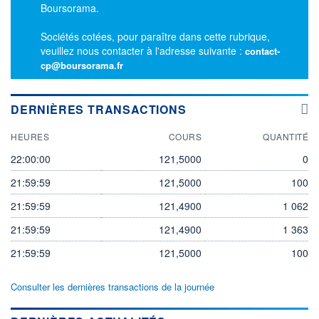
Boursorama.
Sociétés cotées, pour paraître dans cette rubrique,
veuillez nous contacter à l'adresse suivante :
contact-
cp@boursorama.fr
DERNIÈRES TRANSACTIONS
HEURES
COURS
QUANTITÉ
22:00:00
121,5000
0
21:59:59
121,5000
100
21:59:59
121,4900
1 062
21:59:59
121,4900
1 363
21:59:59
121,5000
100
Consulter les dernières transactions de la journée