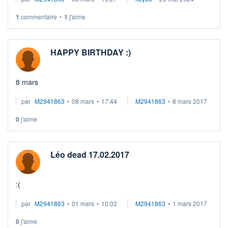
1
commentaire
•
1
j'aime
HAPPY BIRTHDAY :)
8 mars
par
M2941863
•
08 mars
•
17:44
M2941863
•
8 mars 2017
0
j'aime
Léo dead 17.02.2017
:(
par
M2941863
•
01 mars
•
10:02
M2941863
•
1 mars 2017
0
j'aime