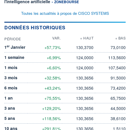
information fournie par
l'intelligence artificielle
•
ZONEBOURSE
Toutes les actualités à propos de CISCO SYSTEMS
DONNÉES HISTORIQUES
VAR.
+ HAUT
+ BAS
PÉRIODE
er
1
Janvier
+57,73%
130,3700
73,0100
1 semaine
+6,99%
124,0000
113,5600
1 mois
+6,60%
124,0000
107,5400
3 mois
+32,58%
130,3656
91,5000
6 mois
+43,24%
130,3656
73,4200
1 an
+75,55%
130,3656
65,7500
3 ans
+129,20%
130,3656
44,5000
5 ans
+118,56%
130,3656
38,6100
10 ans
+291,81%
130,3656
1,5110