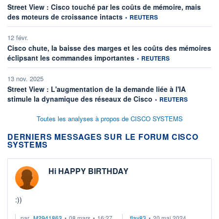
Street View : Cisco touché par les coûts de mémoire, mais
information fournie par
des moteurs de croissance intacts
•
REUTERS
12 févr.
Cisco chute, la baisse des marges et les coûts des mémoires
information fournie par
éclipsant les commandes importantes
•
REUTERS
13 nov. 2025
Street View : L'augmentation de la demande liée à l'IA
information fournie par
stimule la dynamique des réseaux de Cisco
•
REUTERS
Toutes les analyses à propos de CISCO SYSTEMS
DERNIERS MESSAGES SUR LE FORUM CISCO
SYSTEMS
Hi HAPPY BIRTHDAY
:))
par
M2941863
•
08 mars
•
16:27
flay83
•
20 mai 2024