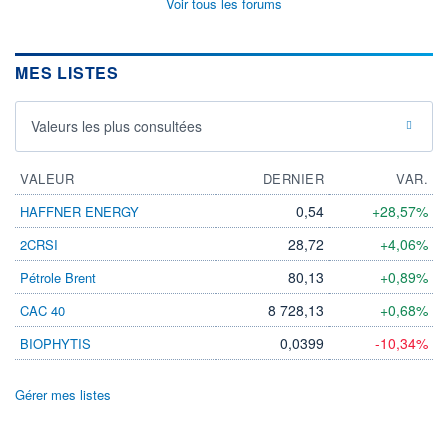
Voir tous les forums
MES LISTES
Valeurs les plus consultées
VALEUR
DERNIER
VAR.
0,54
+28,57%
HAFFNER ENERGY
28,72
+4,06%
2CRSI
80,13
+0,89%
Pétrole Brent
8 728,13
+0,68%
CAC 40
0,0399
-10,34%
BIOPHYTIS
Gérer mes listes