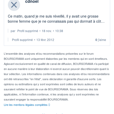
cdnoel
Par Nicolas Ba ...
Ce matin, quand je me suis réveillé, il y avait une grosse
bonne femme que je ne connaissais pas qui dormait à côté
de moi. Elle puait la vodka.
par
Profil supprimé
•
18 nov.
•
10:38
Je lai virée de mon pageot à coups de pompes ...
Profil supprimé
•
13 févr. 2012
0
j'aime
L'ensemble des analyses et/ou recommandations présentes sur le forum
BOURSORAMA sont uniquement élaborées par les membres qui en sont émetteurs.
Agissant exclusivement en qualité de canal de diffusion, BOURSORAMA n'a participé
en aucune manière à leur élaboration ni exercé aucun pouvoir discrétionnaire quant à
leur sélection. Les informations contenues dans ces analyses et/ou recommandations
ont été retranscrites "en l'état", sans déclaration ni garantie d'aucune sorte. Les
opinions ou estimations qui y sont exprimées sont celles de leurs auteurs et ne
sauraient refléter le point de vue de BOURSORAMA. Sous réserves des lois
applicables, ni l'information contenue, ni les analyses qui y sont exprimées ne
sauraient engager la responsabilité BOURSORAMA.
Lire les mentions légales complètes