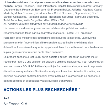
* Liste des cabinets d'analystes ayant suivi la valeur au moins une fois dans
Argus Research, China International Capital, Cleveland Research Company,
l'année :
Deutsche Bank Research, Evercore ISI, Freedom Broker, Jefferies, KeyBanc Capital
Markets, Melius Research, Needham, New Street Research, Oppenheimer, Piper
Sandler Companies, Raymond James, Rosenblatt Securities, Samsung Securities,
Truist Securities, Wells Fargo Securities, William Blair
NB : certains bureaux d'analyses ont souhaité conserver l'anonymat
Un consensus est une moyenne ou une médiane des prévisions ou des
recommandations faites par les analystes financiers. Factset JCF préconise
l'utilisation de la médiane des estimations plutôt que de la moyenne. La moyenne
présente en effet l'inconvénient d'être sensible aux estimations extrêmes d'un
échantillon, inconvénient auquel échappe la médiane. La médiane est donc l'estimation
la plus généralement retenue par la place financière.
Le présent consensus est fourni par la société FactSet Research Systems Inc et
résulte par nature d'une diffusion de plusieurs opinions d'analystes. Il est rappelé qu'en
aucune manière BOURSORAMA n'a participé à son élaboration, ni exercé un pouvoir
discrétionnaire quant à la sélection des analystes financiers. A toutes fins utiles, les
opinions de chaque analyste financier ayant participé à la création de ce consensus
sont disponibles et accessibles via les bureaux d'analystes.
ACTIONS LES PLUS RECHERCHÉES *
Axa
Air France-KLM