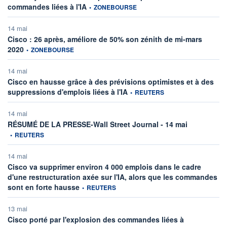
information fournie par
commandes liées à l'IA
•
ZONEBOURSE
14 mai
Cisco : 26 après, améliore de 50% son zénith de mi-mars
information fournie par
2020
•
ZONEBOURSE
14 mai
Cisco en hausse grâce à des prévisions optimistes et à des
information fournie par
suppressions d'emplois liées à l'IA
•
REUTERS
14 mai
information fo
RÉSUMÉ DE LA PRESSE-Wall Street Journal - 14 mai
•
REUTERS
14 mai
Cisco va supprimer environ 4 000 emplois dans le cadre
d'une restructuration axée sur l'IA, alors que les commandes
information fournie par
sont en forte hausse
•
REUTERS
13 mai
Cisco porté par l'explosion des commandes liées à