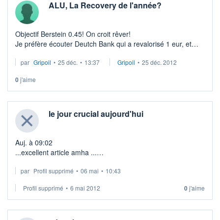
ALU, La Recovery de l'année?
Objectif Berstein 0.45! On croit rêver!
Je préfère écouter Deutch Bank qui a revalorisé 1 eur, et
surtout Natixis qui est repassé à l'HA avec un objectif d'1.5.
par
Gripoil
•
25 déc.
•
13:37
Gripoil
•
25 déc. 2012
Et pourtant! Banques et agen ...
0
j'aime
le jour crucial aujourd'hui
Auj. à 09:02
...excellent article amha ...
par
Profil supprimé
•
06 mai
•
10:43
Les enjeux d'un vote historique
Mots clés : Présidentielle, Zone Euro, Crise, Économie,
Profil supprimé
•
6 mai 2012
0
j'aime
Union Européenne
http://bit.ly/IZpmIQ