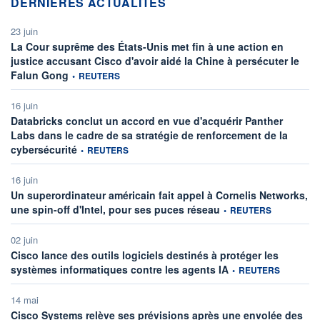
DERNIÈRES ACTUALITÉS
23 juin
La Cour suprême des États-Unis met fin à une action en
justice accusant Cisco d'avoir aidé la Chine à persécuter le
information fournie par
Falun Gong
•
REUTERS
16 juin
Databricks conclut un accord en vue d'acquérir Panther
Labs dans le cadre de sa stratégie de renforcement de la
information fournie par
cybersécurité
•
REUTERS
16 juin
Un superordinateur américain fait appel à Cornelis Networks,
information fournie par
une spin-off d'Intel, pour ses puces réseau
•
REUTERS
02 juin
Cisco lance des outils logiciels destinés à protéger les
information fournie par
systèmes informatiques contre les agents IA
•
REUTERS
14 mai
Cisco Systems relève ses prévisions après une envolée des