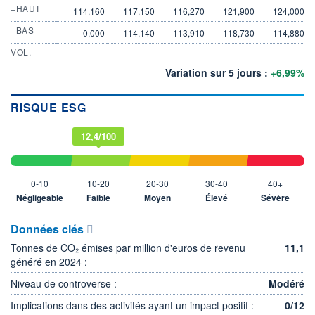
+HAUT
114,160
117,150
116,270
121,900
124,000
+BAS
0,000
114,140
113,910
118,730
114,880
VOL.
-
-
-
-
-
Variation sur 5 jours :
+6,99%
RISQUE ESG
12,4/100
0-10
10-20
20-30
30-40
40+
Négligeable
Faible
Moyen
Élevé
Sévère
Données clés
Tonnes de CO₂ émises par million d'euros de revenu
11,1
généré en 2024 :
Niveau de controverse :
Modéré
Implications dans des activités ayant un impact positif :
0/12