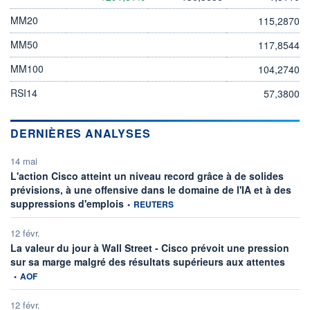
MM20
115,2870
MM50
117,8544
MM100
104,2740
RSI14
57,3800
DERNIÈRES ANALYSES
14 mai
L'action Cisco atteint un niveau record grâce à de solides
prévisions, à une offensive dans le domaine de l'IA et à des
information fournie par
suppressions d'emplois
•
REUTERS
12 févr.
La valeur du jour à Wall Street - Cisco prévoit une pression
inform
sur sa marge malgré des résultats supérieurs aux attentes
•
AOF
12 févr.