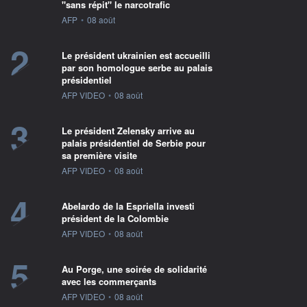
"sans répit" le narcotrafic
information fournie par
AFP
•
08 août
2
Le président ukrainien est accueilli
par son homologue serbe au palais
présidentiel
information fournie par
AFP VIDEO
•
08 août
3
Le président Zelensky arrive au
palais présidentiel de Serbie pour
sa première visite
information fournie par
AFP VIDEO
•
08 août
4
Abelardo de la Espriella investi
président de la Colombie
information fournie par
AFP VIDEO
•
08 août
5
Au Porge, une soirée de solidarité
avec les commerçants
information fournie par
AFP VIDEO
•
08 août