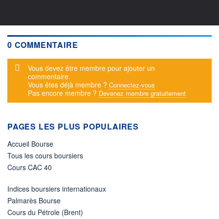
0 COMMENTAIRE
Message d'alerte
Vous devez être membre pour ajouter un
commentaire.
Vous êtes déjà membre ?
Connectez-vous
Pas encore membre ?
Devenez membre gratuitement
PAGES LES PLUS POPULAIRES
Accueil Bourse
Tous les cours boursiers
Cours CAC 40
Indices boursiers internationaux
Palmarès Bourse
Cours du Pétrole (Brent)