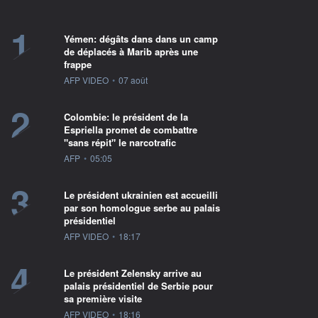
1
Yémen: dégâts dans dans un camp
de déplacés à Marib après une
frappe
information fournie par
AFP VIDEO
•
07 août
2
Colombie: le président de la
Espriella promet de combattre
"sans répit" le narcotrafic
information fournie par
AFP
•
05:05
3
Le président ukrainien est accueilli
par son homologue serbe au palais
présidentiel
information fournie par
AFP VIDEO
•
18:17
4
Le président Zelensky arrive au
palais présidentiel de Serbie pour
sa première visite
information fournie par
AFP VIDEO
•
18:16