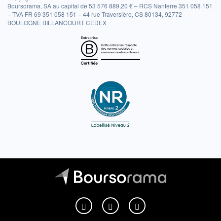
Boursorama, SA au capital de 53 576 889,20 € – RCS Nanterre 351 058 151
– TVA FR 69 351 058 151 – 44 rue Traversière, CS 80134, 92772
BOULOGNE BILLANCOURT CEDEX
Boursorama sur Facebook
Boursorama sur X
Boursorama sur Youtu