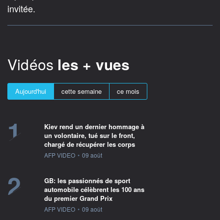
invitée.
Vidéos
les + vues
Aujourd'hui
cette semaine
ce mois
1
Kiev rend un dernier hommage à
un volontaire, tué sur le front,
chargé de récupérer les corps
information fournie par
AFP VIDEO
•
09 août
2
GB: les passionnés de sport
automobile célèbrent les 100 ans
du premier Grand Prix
information fournie par
AFP VIDEO
•
09 août