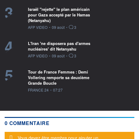
3
Israël "rejette" le plan américain
pour Gaza accepté par le Hamas
(Netanyahu)
information fournie par
AFP VIDEO
•
09 août
•
3
4
L'Iran 'ne disposera pas d'armes
nucléaires' dit Netanyahu
information fournie par
AFP VIDEO
•
09 août
•
3
5
Tour de France Femmes : Demi
Vollering remporte sa deuxième
Grande Boucle
information fournie par
FRANCE 24
•
07:27
0 COMMENTAIRE
Message d'alerte
Vous devez être membre pour ajouter un