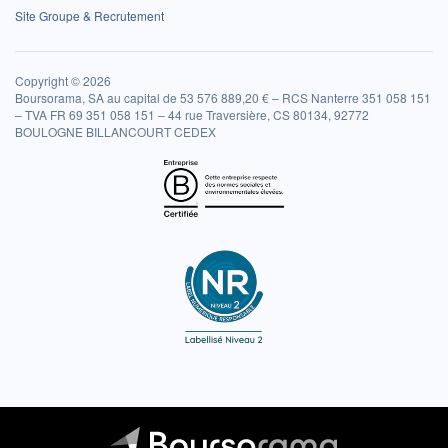
Site Groupe & Recrutement
Copyright © 2026
Boursorama, SA au capital de 53 576 889,20 € – RCS Nanterre 351 058 151
– TVA FR 69 351 058 151 – 44 rue Traversière, CS 80134, 92772
BOULOGNE BILLANCOURT CEDEX