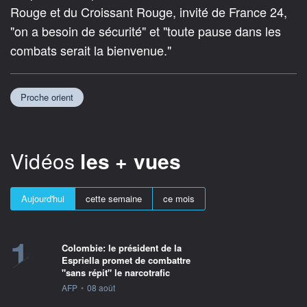
Rouge et du Croissant Rouge, invité de France 24,
"on a besoin de sécurité" et "toute pause dans les
combats serait la bienvenue."
Proche orient
Vidéos
les + vues
Aujourd'hui
cette semaine
ce mois
1
Colombie: le président de la
Espriella promet de combattre
"sans répit" le narcotrafic
information fournie par
AFP
•
08 août