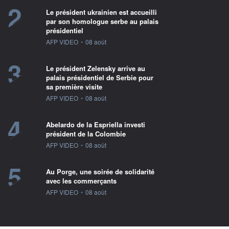
2
Le président ukrainien est accueilli
par son homologue serbe au palais
présidentiel
information fournie par
AFP VIDEO
•
08 août
3
Le président Zelensky arrive au
palais présidentiel de Serbie pour
sa première visite
information fournie par
AFP VIDEO
•
08 août
4
Abelardo de la Espriella investi
président de la Colombie
information fournie par
AFP VIDEO
•
08 août
5
Au Porge, une soirée de solidarité
avec les commerçants
information fournie par
AFP VIDEO
•
08 août