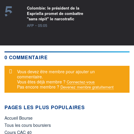
5
Colombie: le président de la
Espriella promet de combattre
"sans répit" le narcotrafic
information fournie par
AFP
•
05:05
0 COMMENTAIRE
Message d'alerte
Vous devez être membre pour ajouter un
commentaire.
Vous êtes déjà membre ?
Connectez-vous
Pas encore membre ?
Devenez membre gratuitement
PAGES LES PLUS POPULAIRES
Accueil Bourse
Tous les cours boursiers
Cours CAC 40