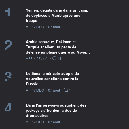
1
Yémen: dégâts dans dans un camp
de déplacés à Marib après une
frappe
information fournie par
AFP VIDEO
•
07 août
2
Arabie saoudite, Pakistan et
Turquie scellent un pacte de
défense en pleine guerre au Moye…
information fournie par
AFP
•
07 août
•
14
3
Le Sénat américain adopte de
nouvelles sanctions contre la
Russie
information fournie par
AFP VIDEO
•
07 août
•
1
4
Dans l'arrière-pays australien, des
jockeys s'affrontent à dos de
dromadaires
information fournie par
AFP VIDEO
•
07 août