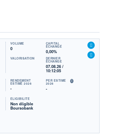
VOLUME
CAPITAL
ÉCHANGÉ
0
0,00%
VALORISATION
DERNIER
ÉCHANGE
07.08.26 /
10:12:05
RENDEMENT
PER ESTIMÉ
ESTIMÉ 2026
2026
-
-
ÉLIGIBILITÉ
Non éligible
Boursobank