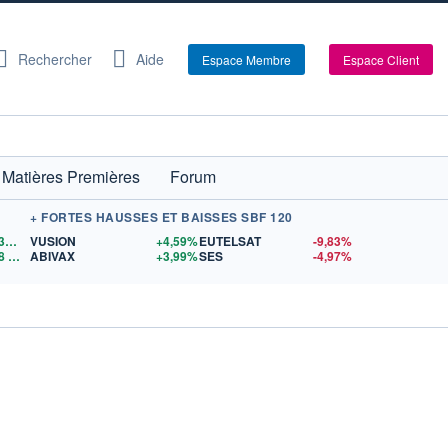
Rechercher
Aide
Espace Membre
Espace Client
Matières Premières
Forum
+ FORTES HAUSSES ET BAISSES SBF 120
1,1534
$US
VUSION
+4,59%
EUTELSAT
-9,83%
8
$US
ABIVAX
+3,99%
SES
-4,97%