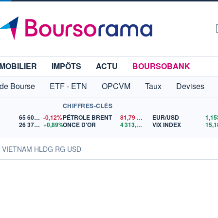
MOBILIER
IMPÔTS
ACTU
BOURSOBANK
 de Bourse
ETF - ETN
OPCVM
Taux
Devises
CHIFFRES-CLÉS
65 606,71
-0,12%
PÉTROLE BRENT
81,79
$US
EUR/USD
26 373,24
+0,89%
ONCE D'OR
4 313,66
$US
VIX INDEX
15,1
s VIETNAM HLDG RG USD