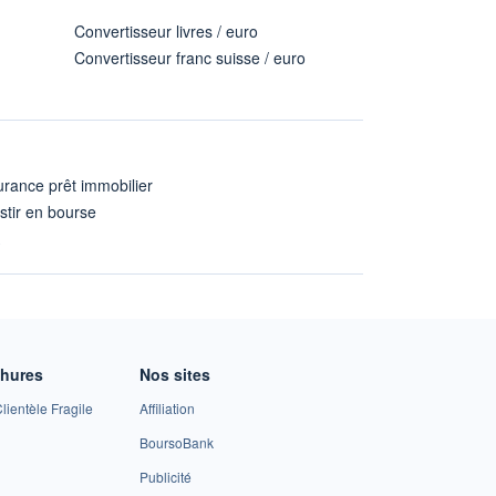
Convertisseur livres / euro
Convertisseur franc suisse / euro
rance prêt immobilier
stir en bourse
A
chures
Nos sites
lientèle Fragile
Affiliation
BoursoBank
Publicité