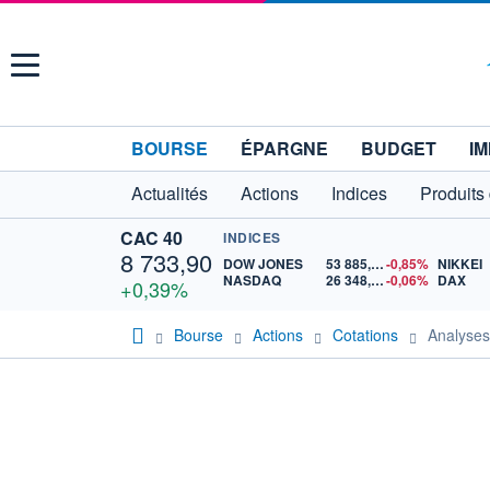
Menu
BOURSE
ÉPARGNE
BUDGET
IM
Actualités
Actions
Indices
Produits
CAC 40
INDICES
8 733,90
DOW JONES
53 885,10
-0,85%
NIKKEI
NASDAQ
26 348,35
-0,06%
DAX
+0,39%
Bourse
Actions
Cotations
Analyse