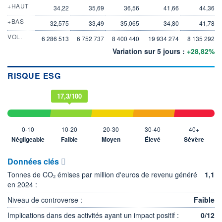
+HAUT
34,22
35,69
36,56
41,66
44,36
+BAS
32,575
33,49
35,065
34,80
41,78
VOL.
6 286 513
6 752 737
8 400 440
19 934 274
8 135 292
Variation sur 5 jours :
+28,82%
RISQUE ESG
17,3/100
0-10
10-20
20-30
30-40
40+
Négligeable
Faible
Moyen
Élevé
Sévère
Données clés
Tonnes de CO₂ émises par million d'euros de revenu généré
1,1
en 2024 :
Niveau de controverse :
Faible
Implications dans des activités ayant un impact positif :
0/12