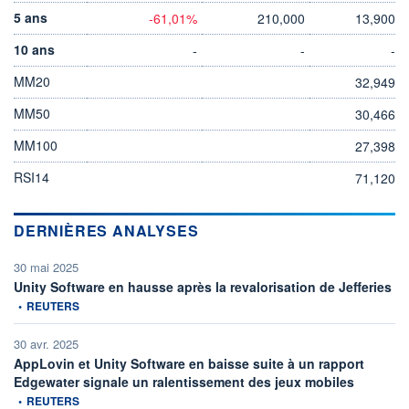
5 ans
-61,01%
210,000
13,900
10 ans
-
-
-
MM20
32,949
MM50
30,466
MM100
27,398
RSI14
71,120
DERNIÈRES ANALYSES
30 mai 2025
inf
Unity Software en hausse après la revalorisation de Jefferies
•
REUTERS
30 avr. 2025
AppLovin et Unity Software en baisse suite à un rapport
information
Edgewater signale un ralentissement des jeux mobiles
•
REUTERS