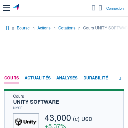
Menu
Connexion
Bourse
Actions
Cotations
Cours UNITY SOFTWA
COURS
ACTUALITÉS
ANALYSES
DURABILITÉ
Cours
CONSENSUS
UNITY SOFTWARE
SOCIÉTÉ
NYSE
43,000
(c)
PRODUITS DE BOURSE
USD
+5,37%
FORUM