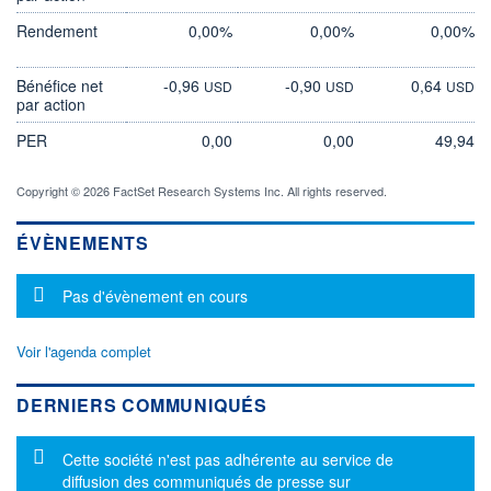
Rendement
0,00%
0,00%
0,00%
Bénéfice net
-0,96
-0,90
0,64
USD
USD
USD
par action
PER
0,00
0,00
49,94
Copyright © 2026 FactSet Research Systems Inc. All rights reserved.
ÉVÈNEMENTS
Message d'information
Pas d'évènement en cours
Voir l'agenda complet
DERNIERS COMMUNIQUÉS
Message d'information
Cette société n'est pas adhérente au service de
diffusion des communiqués de presse sur