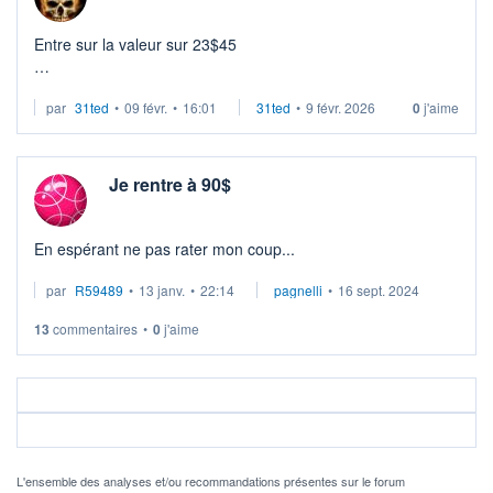
Entre sur la valeur sur 23$45
Résultat le 11/2
par
31ted
•
09 févr.
•
16:01
31ted
•
9 févr. 2026
0
j'aime
A suivre
Je rentre à 90$
En espérant ne pas rater mon coup...
par
R59489
•
13 janv.
•
22:14
pagnelli
•
16 sept. 2024
13
commentaires
•
0
j'aime
L'ensemble des analyses et/ou recommandations présentes sur le forum