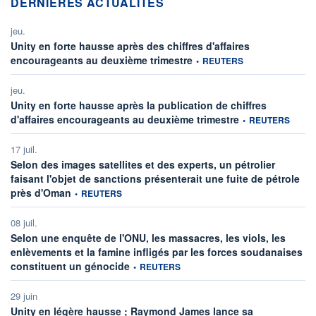
DERNIÈRES ACTUALITÉS
jeu.
Unity en forte hausse après des chiffres d'affaires
information fournie par
encourageants au deuxième trimestre
•
REUTERS
jeu.
Unity en forte hausse après la publication de chiffres
information fournie 
d'affaires encourageants au deuxième trimestre
•
REUTERS
17 juil.
Selon des images satellites et des experts, un pétrolier
faisant l'objet de sanctions présenterait une fuite de pétrole
information fournie par
près d'Oman
•
REUTERS
08 juil.
Selon une enquête de l'ONU, les massacres, les viols, les
enlèvements et la famine infligés par les forces soudanaises
information fournie par
constituent un génocide
•
REUTERS
29 juin
Unity en légère hausse ; Raymond James lance sa