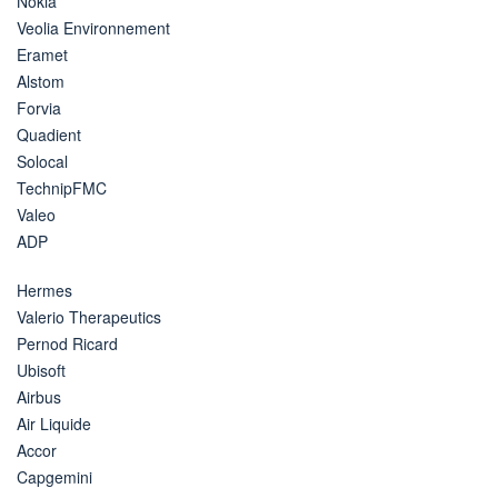
Nokia
Veolia Environnement
Eramet
Alstom
Forvia
Quadient
Solocal
TechnipFMC
Valeo
ADP
Hermes
Valerio Therapeutics
Pernod Ricard
Ubisoft
Airbus
Air Liquide
Accor
Capgemini