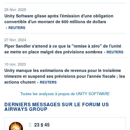
25 févr. 2025
Unity Software glisse après l'émission d'une obligation
information fou
convertible d'un montant de 600 millions de dollars
•
REUTERS
27 févr. 2024
Piper Sandler s'attend à ce que la "remise à zéro" de l'unité
information fourn
se mette en place malgré des prévisions sombres
•
REUTERS
10 nov. 2023
Unity manque les estimations de revenus pour le troisième
trimestre et suspend ses prévisions pour l'année fiscale ; les
information fournie par
actions chutent
•
REUTERS
Toutes les analyses à propos de UNITY SOFTWARE
DERNIERS MESSAGES SUR LE FORUM US
AIRWAYS GROUP
23 $ 45