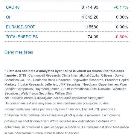
8 714,93
+0,17%
CAC 40
4 342,26
0,00%
Or
1,15586
0,00%
EUR/USD SPOT
74,09
-0,60%
TOTALENERGIES
Gérer mes listes
* Liste des cabinets d'analystes ayant suivi la valeur au moins une fois dans
BTIG, Cannonball Research, China International Capital, Citizens, Daiwa
l'année :
Securities Co. Ltd., Deutsche Bank Research, Edgewater Research, Freedom Capital
Markets, Huatai Research, Jefferies, JMP Securities, Needham, Oppenheimer, Piper
Sandler Companies, Raymond James, SPDB International, Stifel Nicolaus, Wedbush
Securities, Wells Fargo Securities, William Blair
NB : certains bureaux d'analyses ont souhaité conserver l'anonymat
Un consensus est une moyenne ou une médiane des prévisions ou des
recommandations faites par les analystes financiers. Factset JCF préconise
l'utilisation de la médiane des estimations plutôt que de la moyenne. La moyenne
présente en effet l'inconvénient d'être sensible aux estimations extrêmes d'un
échantillon, inconvénient auquel échappe la médiane. La médiane est donc l'estimation
la plus généralement retenue par la place financière.