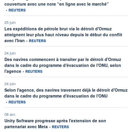
information fo
couverture avec une note “en ligne avec le marché”
•
REUTERS
25 juin
Les expéditions de pétrole brut via le détroit d'Ormuz
atteignent leur plus haut niveau depuis le début du conflit
information fournie par
avec l'Iran
•
REUTERS
24 juin
Des navires commencent à transiter par le détroit d'Ormuz
dans le cadre du programme d'évacuation de l'ONU, selon
information fournie par
l'agence
•
REUTERS
24 juin
Selon l'agence, des navires traversent déjà le détroit d'Ormuz
information fou
dans le cadre du programme d'évacuation de l'ONU
•
REUTERS
08 avr.
Unity Software progresse après l'extension de son
information fournie par
partenariat avec Meta
•
REUTERS