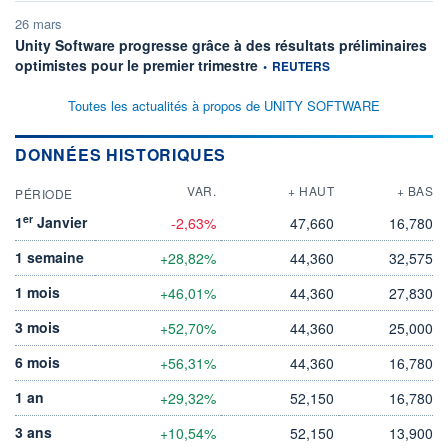
26 mars
Unity Software progresse grâce à des résultats préliminaires
information fournie par
optimistes pour le premier trimestre
•
REUTERS
Toutes les actualités à propos de UNITY SOFTWARE
DONNÉES HISTORIQUES
VAR.
+ HAUT
+ BAS
PÉRIODE
er
1
Janvier
-2,63%
47,660
16,780
1 semaine
+28,82%
44,360
32,575
1 mois
+46,01%
44,360
27,830
3 mois
+52,70%
44,360
25,000
6 mois
+56,31%
44,360
16,780
1 an
+29,32%
52,150
16,780
3 ans
+10,54%
52,150
13,900