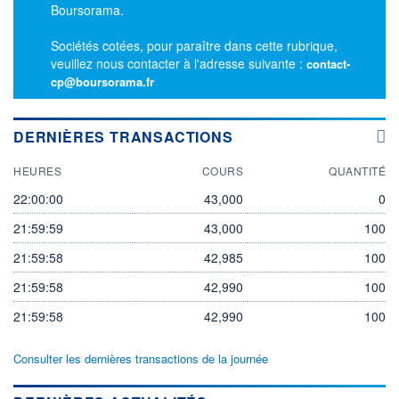
Boursorama.
Sociétés cotées, pour paraître dans cette rubrique,
veuillez nous contacter à l'adresse suivante :
contact-
cp@boursorama.fr
DERNIÈRES TRANSACTIONS
HEURES
COURS
QUANTITÉ
22:00:00
43,000
0
21:59:59
43,000
100
21:59:58
42,985
100
21:59:58
42,990
100
21:59:58
42,990
100
Consulter les dernières transactions de la journée