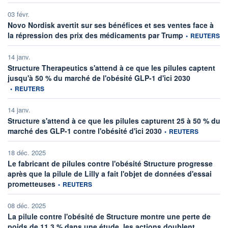
03 févr.
Novo Nordisk avertit sur ses bénéfices et ses ventes face à
information four
la répression des prix des médicaments par Trump
•
REUTERS
14 janv.
Structure Therapeutics s'attend à ce que les pilules captent
information fo
jusqu'à 50 % du marché de l'obésité GLP-1 d'ici 2030
•
REUTERS
14 janv.
Structure s'attend à ce que les pilules capturent 25 à 50 % du
information fournie par
marché des GLP-1 contre l'obésité d'ici 2030
•
REUTERS
18 déc. 2025
Le fabricant de pilules contre l'obésité Structure progresse
après que la pilule de Lilly a fait l'objet de données d'essai
information fournie par
prometteuses
•
REUTERS
08 déc. 2025
La pilule contre l'obésité de Structure montre une perte de
information 
poids de 11,3 % dans une étude, les actions doublent