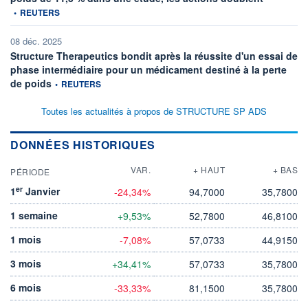
•
REUTERS
08 déc. 2025
Structure Therapeutics bondit après la réussite d'un essai de
phase intermédiaire pour un médicament destiné à la perte
information fournie par
de poids
•
REUTERS
Toutes les actualités à propos de STRUCTURE SP ADS
DONNÉES HISTORIQUES
VAR.
+ HAUT
+ BAS
PÉRIODE
er
1
Janvier
-24,34%
94,7000
35,7800
1 semaine
+9,53%
52,7800
46,8100
1 mois
-7,08%
57,0733
44,9150
3 mois
+34,41%
57,0733
35,7800
6 mois
-33,33%
81,1500
35,7800