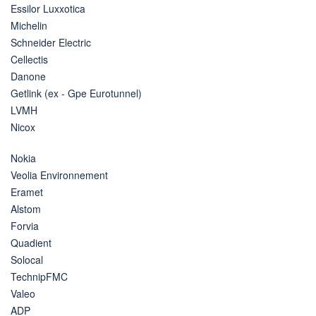
Essilor Luxxotica
Michelin
Schneider Electric
Cellectis
Danone
Getlink (ex - Gpe Eurotunnel)
LVMH
Nicox
Nokia
Veolia Environnement
Eramet
Alstom
Forvia
Quadient
Solocal
TechnipFMC
Valeo
ADP