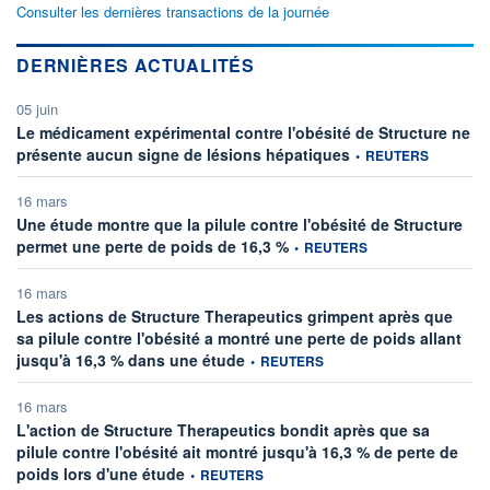
Consulter les dernières transactions de la journée
DERNIÈRES ACTUALITÉS
05 juin
Le médicament expérimental contre l'obésité de Structure ne
information fournie par
présente aucun signe de lésions hépatiques
•
REUTERS
16 mars
Une étude montre que la pilule contre l'obésité de Structure
information fournie par
permet une perte de poids de 16,3 %
•
REUTERS
16 mars
Les actions de Structure Therapeutics grimpent après que
sa pilule contre l'obésité a montré une perte de poids allant
information fournie par
jusqu'à 16,3 % dans une étude
•
REUTERS
16 mars
L'action de Structure Therapeutics bondit après que sa
pilule contre l'obésité ait montré jusqu'à 16,3 % de perte de
information fournie par
poids lors d'une étude
•
REUTERS