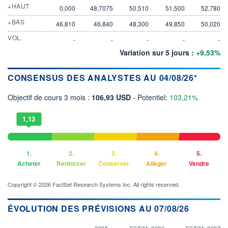
+HAUT
0,000
48,7075
50,510
51,500
52,780
+BAS
46,810
46,840
48,300
49,850
50,020
VOL.
-
-
-
-
-
Variation sur 5 jours :
+9,53%
CONSENSUS DES ANALYSTES AU 04/08/26*
Objectif de cours 3 mois :
106,93 USD
- Potentiel:
103,21%
1,13
1.
2.
3.
4.
5.
Acheter
Renforcer
Conserver
Alléger
Vendre
Copyright © 2026 FactSet Research Systems Inc. All rights reserved.
ÉVOLUTION DES PRÉVISIONS AU 07/08/26
2025
ESTIM. 2026
ESTIM. 2027