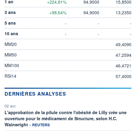
1 an
+224,81%
94,9000
15,8500
3 ans
+98,64%
94,9000
13,2350
5 ans
-
-
-
10 ans
-
-
-
MM20
49,4090
MM50
47,2594
MM100
46,4721
RSI14
57,4000
DERNIÈRES ANALYSES
02 avr.
L'approbation de la pilule contre l'obésité de Lilly crée une
ouverture pour le médicament de Structure, selon H.C.
information fournie par
Wainwright
•
REUTERS