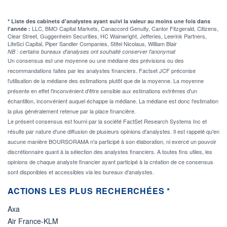
* Liste des cabinets d'analystes ayant suivi la valeur au moins une fois dans
LLC, BMO Capital Markets, Canaccord Genuity, Cantor Fitzgerald, Citizens,
l'année :
Clear Street, Guggenheim Securities, HC Wainwright, Jefferies, Leerink Partners,
LifeSci Capital, Piper Sandler Companies, Stifel Nicolaus, William Blair
NB : certains bureaux d'analyses ont souhaité conserver l'anonymat
Un consensus est une moyenne ou une médiane des prévisions ou des
recommandations faites par les analystes financiers. Factset JCF préconise
l'utilisation de la médiane des estimations plutôt que de la moyenne. La moyenne
présente en effet l'inconvénient d'être sensible aux estimations extrêmes d'un
échantillon, inconvénient auquel échappe la médiane. La médiane est donc l'estimation
la plus généralement retenue par la place financière.
Le présent consensus est fourni par la société FactSet Research Systems Inc et
résulte par nature d'une diffusion de plusieurs opinions d'analystes. Il est rappelé qu'en
aucune manière BOURSORAMA n'a participé à son élaboration, ni exercé un pouvoir
discrétionnaire quant à la sélection des analystes financiers. A toutes fins utiles, les
opinions de chaque analyste financier ayant participé à la création de ce consensus
sont disponibles et accessibles via les bureaux d'analystes.
ACTIONS LES PLUS RECHERCHÉES *
Axa
Air France-KLM