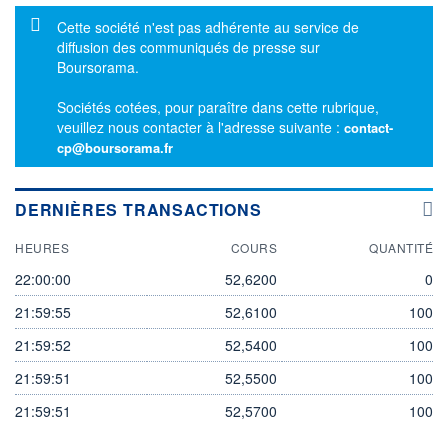
Message d'information
Cette société n'est pas adhérente au service de
diffusion des communiqués de presse sur
Boursorama.
Sociétés cotées, pour paraître dans cette rubrique,
veuillez nous contacter à l'adresse suivante :
contact-
cp@boursorama.fr
DERNIÈRES TRANSACTIONS
HEURES
COURS
QUANTITÉ
22:00:00
52,6200
0
21:59:55
52,6100
100
21:59:52
52,5400
100
21:59:51
52,5500
100
21:59:51
52,5700
100