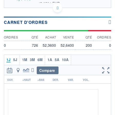
45,6531 EUR
VALEUR INDICATIVE
NASDAQ COMPOSITE
INDICE DE RÉFÉRENCE
US86366E1064 GPCR
DONNÉES TEMPS DIFFÉRÉ
CARNET D'ORDRES
Politique d'exécution
Cotation sur les autres places
ORDRES
QTÉ
ACHAT
VENTE
QTÉ
ORDRES
53
0
726
52,3600
52,6400
200
0
52
51
1J
5J
1M
3M
6M
1A
5A
10A
50
Compare
17h46
19h53
r
OUV.
+HAUT
+BAS
DER.
VAR.
VOL.
INDICE DE RÉFÉRENCE
NASDAQ Composite
OUVERTURE
CLÔTURE VEILLE
50,0200
50,5300
+ HAUT
+ BAS
52,7800
50,0200