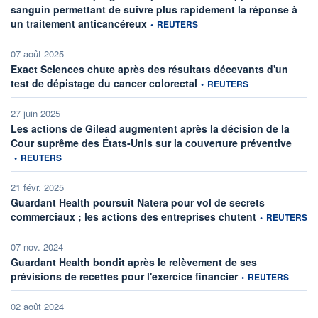
sanguin permettant de suivre plus rapidement la réponse à
information fournie par
un traitement anticancéreux
•
REUTERS
07 août 2025
Exact Sciences chute après des résultats décevants d'un
information fournie par
test de dépistage du cancer colorectal
•
REUTERS
27 juin 2025
Les actions de Gilead augmentent après la décision de la
informa
Cour suprême des États-Unis sur la couverture préventive
•
REUTERS
21 févr. 2025
Guardant Health poursuit Natera pour vol de secrets
information four
commerciaux ; les actions des entreprises chutent
•
REUTERS
07 nov. 2024
Guardant Health bondit après le relèvement de ses
information fournie p
prévisions de recettes pour l'exercice financier
•
REUTERS
02 août 2024