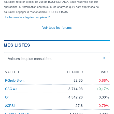
sauraient refléter le point de vue de BOURSORAMA. Sous réserves des lois
applicables, ni l'information contenue, ni les analyses qui y sont exprimées ne
sauraient engager la responsabilité BOURSORAMA.
Lire les mentions légales complètes
Voir tous les forums
MES LISTES
Valeurs les plus consultées
VALEUR
DERNIER
VAR.
82,35
-0,88%
Pétrole Brent
8 714,93
+0,17%
CAC 40
4 342,26
0,00%
Or
27,6
-0,79%
2CRSI
1,15586
0,00%
EUR/USD SPOT