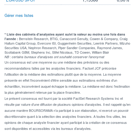
Gérer mes listes
* Liste des cabinets d'analystes ayant suivi la valeur au moins une fois dans
Bernstein Research, BTIG, Canaccord Genuity, Cowen & Company, Craig
l'année :
Hallum Capital Group, Evercore ISI, Guggenheim Securities, Leerink Partners, Mizuho
Securities USA, Nephron Research, Piper Sandler Companies, Raymond James,
Scotiabank GBM, Stephens Inc, Stifel Nicolaus, TD Cowen, William Blair
NB : certains bureaux d'analyses ont souhaité conserver l'anonymat
Un consensus est une moyenne ou une médiane des prévisions ou des
recommandations faites par les analystes financiers. Factset JCF préconise
l'utilisation de la médiane des estimations plutôt que de la moyenne. La moyenne
présente en effet l'inconvénient d'être sensible aux estimations extrêmes d'un
échantillon, inconvénient auquel échappe la médiane. La médiane est donc l'estimation
la plus généralement retenue par la place financière.
Le présent consensus est fourni par la société FactSet Research Systems Inc et
résulte par nature d'une diffusion de plusieurs opinions d'analystes. Il est rappelé qu'en
aucune manière BOURSORAMA n'a participé à son élaboration, ni exercé un pouvoir
discrétionnaire quant à la sélection des analystes financiers. A toutes fins utiles, les
opinions de chaque analyste financier ayant participé à la création de ce consensus
sont disponibles et accessibles via les bureaux d'analystes.