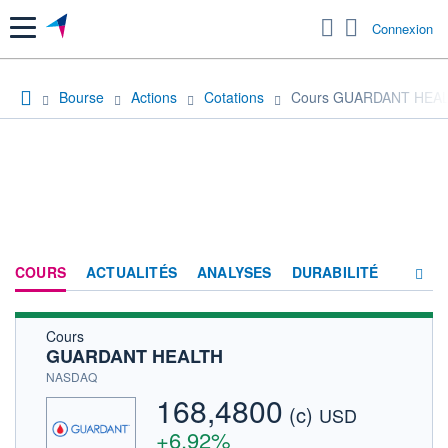
Menu
Connexion
Bourse
Actions
Cotations
Cours GUARDANT HEA
COURS
ACTUALITÉS
ANALYSES
DURABILITÉ
Cours
CONSENSUS
GUARDANT HEALTH
SOCIÉTÉ
NASDAQ
168,4800
(c)
HISTORIQUE
USD
+6,92%
ACTIONNAIRES