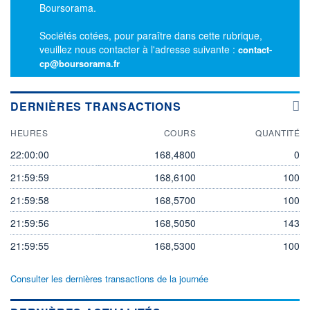
Boursorama.
Sociétés cotées, pour paraître dans cette rubrique,
veuillez nous contacter à l'adresse suivante :
contact-
cp@boursorama.fr
DERNIÈRES TRANSACTIONS
HEURES
COURS
QUANTITÉ
22:00:00
168,4800
0
21:59:59
168,6100
100
21:59:58
168,5700
100
21:59:56
168,5050
143
21:59:55
168,5300
100
Consulter les dernières transactions de la journée