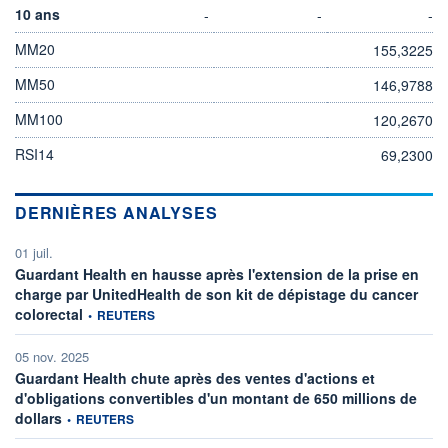
10 ans
-
-
-
MM20
155,3225
MM50
146,9788
MM100
120,2670
RSI14
69,2300
DERNIÈRES ANALYSES
01 juil.
Guardant Health en hausse après l'extension de la prise en
charge par UnitedHealth de son kit de dépistage du cancer
information fournie par
colorectal
•
REUTERS
05 nov. 2025
Guardant Health chute après des ventes d'actions et
d'obligations convertibles d'un montant de 650 millions de
information fournie par
dollars
•
REUTERS