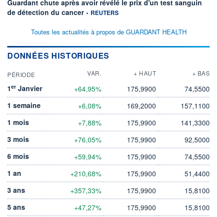
Guardant chute après avoir révélé le prix d'un test sanguin
information fournie par
de détection du cancer
•
REUTERS
Toutes les actualités à propos de GUARDANT HEALTH
DONNÉES HISTORIQUES
VAR.
+ HAUT
+ BAS
PÉRIODE
er
1
Janvier
+64,95%
175,9900
74,5500
1 semaine
+6,08%
169,2000
157,1100
1 mois
+7,88%
175,9900
141,3300
3 mois
+76,05%
175,9900
92,5000
6 mois
+59,94%
175,9900
74,5500
1 an
+210,68%
175,9900
51,4400
3 ans
+357,33%
175,9900
15,8100
5 ans
+47,27%
175,9900
15,8100