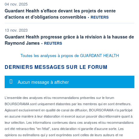
04 nov. 2025
Guardant Health s'efface devant les projets de vente
information fournie par
d'actions et d'obligations convertibles
•
REUTERS
13 nov. 2023
Guardant Health progresse grâce à la révision à la hausse de
information fournie par
Raymond James
•
REUTERS
Toutes les analyses à propos de GUARDANT HEALTH
DERNIERS MESSAGES SUR LE FORUM
Message d'information
Aucun message à afficher
L'ensemble des analyses et/ou recommandations présentes sur le forum
BOURSORAMA sont uniquement élaborées par les membres qui en sont émetteurs.
Agissant exclusivement en qualité de canal de diffusion, BOURSORAMA n'a participé
en aucune manière à leur élaboration ni exercé aucun pouvoir discrétionnaire quant à
leur sélection. Les informations contenues dans ces analyses et/ou recommandations
ont été retranscrites "en l'état", sans déclaration ni garantie d'aucune sorte. Les
opinions ou estimations qui y sont exprimées sont celles de leurs auteurs et ne