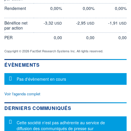
Rendement
0,00%
0,00%
0,00%
Bénéfice net
-3,32
-2,95
-1,91
USD
USD
USD
par action
PER
0,00
0,00
0,00
Copyright © 2026 FactSet Research Systems Inc. All rights reserved.
ÉVÈNEMENTS
Message d'information
Pas d'évènement en cours
Voir l'agenda complet
DERNIERS COMMUNIQUÉS
Message d'information
Cette société n'est pas adhérente au service de
diffusion des communiqués de presse sur