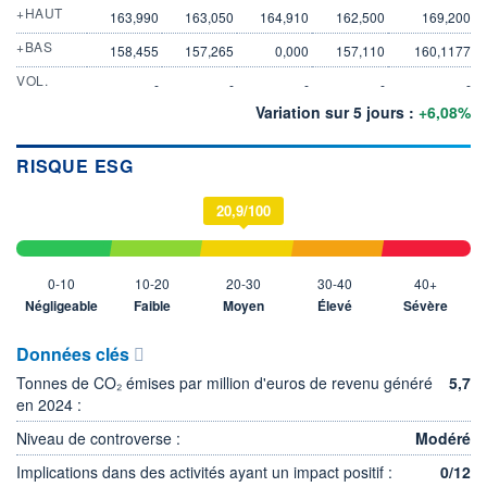
+HAUT
163,990
163,050
164,910
162,500
169,200
+BAS
158,455
157,265
0,000
157,110
160,1177
VOL.
-
-
-
-
-
Variation sur 5 jours :
+6,08%
RISQUE ESG
20,9/100
0-10
10-20
20-30
30-40
40+
Négligeable
Faible
Moyen
Élevé
Sévère
Données clés
Tonnes de CO₂ émises par million d'euros de revenu généré
5,7
en 2024 :
Niveau de controverse :
Modéré
Implications dans des activités ayant un impact positif :
0/12