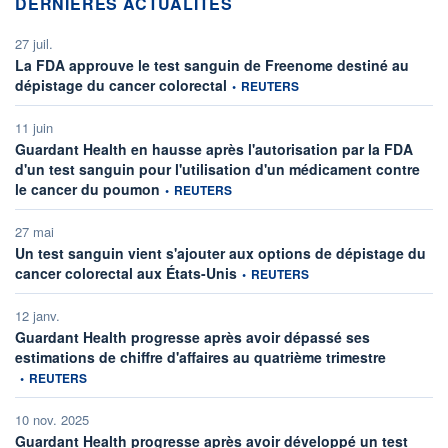
DERNIÈRES ACTUALITÉS
27 juil.
La FDA approuve le test sanguin de Freenome destiné au
information fournie par
dépistage du cancer colorectal
•
REUTERS
11 juin
Guardant Health en hausse après l'autorisation par la FDA
d'un test sanguin pour l'utilisation d'un médicament contre
information fournie par
le cancer du poumon
•
REUTERS
27 mai
Un test sanguin vient s'ajouter aux options de dépistage du
information fournie par
cancer colorectal aux États-Unis
•
REUTERS
12 janv.
Guardant Health progresse après avoir dépassé ses
information
estimations de chiffre d'affaires au quatrième trimestre
•
REUTERS
10 nov. 2025
Guardant Health progresse après avoir développé un test