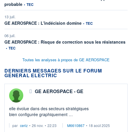
information fournie par
probable
•
TEC
13 juil.
information fournie par
GE AEROSPACE : L'indécision domine
•
TEC
06 juil.
info
GE AEROSPACE : Risque de correction sous les résistances
•
TEC
Toutes les analyses à propos de GE AEROSPACE
DERNIERS MESSAGES SUR LE FORUM
GENERAL ELECTRIC
GE AEROSPACE - GE
elle évolue dans des secteurs stratégiques
bien configurée graphiquement
cours au dessus de la mm 50
par
ceriz
•
26 nov.
•
22:23
M6610867
•
18 août 2025
on peut jouer le gap
les signaux sont positifs : RSI et macdzl