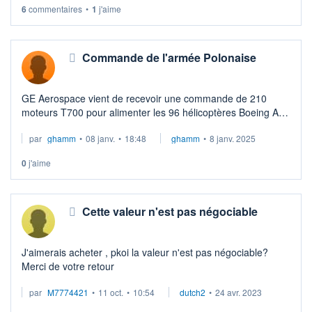
6
commentaires
•
1
j'aime
target : 195-200.
Commande de l'armée Polonaise
GE Aerospace vient de recevoir une commande de 210
moteurs T700 pour alimenter les 96 hélicoptères Boeing AH-
64E Apache Guardian pour les Forces armées polonaises.
par
ghamm
•
08 janv.
•
18:48
ghamm
•
8 janv. 2025
0
j'aime
Cette valeur n'est pas négociable
J'aimerais acheter , pkoi la valeur n'est pas négociable?
Merci de votre retour
par
M7774421
•
11 oct.
•
10:54
dutch2
•
24 avr. 2023