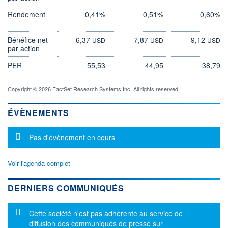
Rendement
0,41%
0,51%
0,60%
Bénéfice net
6,37
7,87
9,12
USD
USD
USD
par action
PER
55,53
44,95
38,79
Copyright © 2026 FactSet Research Systems Inc. All rights reserved.
ÉVÈNEMENTS
Message d'information
Pas d'évènement en cours
Voir l'agenda complet
DERNIERS COMMUNIQUÉS
Message d'information
Cette société n'est pas adhérente au service de
diffusion des communiqués de presse sur