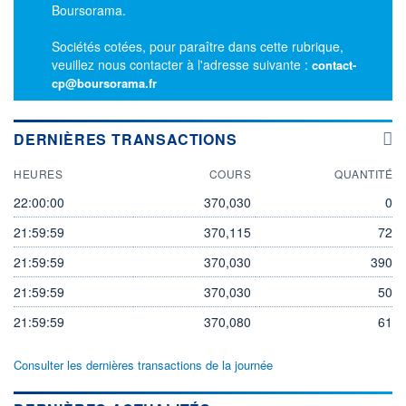
Boursorama.
Sociétés cotées, pour paraître dans cette rubrique,
veuillez nous contacter à l'adresse suivante :
contact-
cp@boursorama.fr
DERNIÈRES TRANSACTIONS
HEURES
COURS
QUANTITÉ
22:00:00
370,030
0
21:59:59
370,115
72
21:59:59
370,030
390
21:59:59
370,030
50
21:59:59
370,080
61
Consulter les dernières transactions de la journée