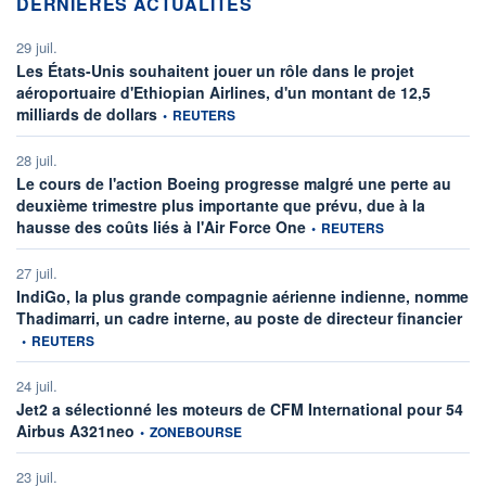
DERNIÈRES ACTUALITÉS
29 juil.
Les États-Unis souhaitent jouer un rôle dans le projet
aéroportuaire d'Ethiopian Airlines, d'un montant de 12,5
information fournie par
milliards de dollars
•
REUTERS
28 juil.
Le cours de l'action Boeing progresse malgré une perte au
deuxième trimestre plus importante que prévu, due à la
information fournie par
hausse des coûts liés à l'Air Force One
•
REUTERS
27 juil.
IndiGo, la plus grande compagnie aérienne indienne, nomme
info
Thadimarri, un cadre interne, au poste de directeur financier
•
REUTERS
24 juil.
Jet2 a sélectionné les moteurs de CFM International pour 54
information fournie par
Airbus A321neo
•
ZONEBOURSE
23 juil.