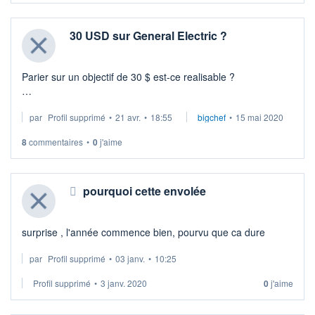
30 USD sur General Electric ?
Parier sur un objectif de 30 $ est-ce realisable ?
Merci de vos conseils !
par
Profil supprimé
•
21 avr.
•
18:55
bigchef
•
15 mai 2020
8
commentaires
•
0
j'aime
pourquoi cette envolée
surprise , l'année commence bien, pourvu que ca dure
par
Profil supprimé
•
03 janv.
•
10:25
Profil supprimé
•
3 janv. 2020
0
j'aime