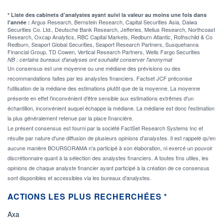
* Liste des cabinets d'analystes ayant suivi la valeur au moins une fois dans
Argus Research, Bernstein Research, Capital Securities Asia, Daiwa
l'année :
Securities Co. Ltd., Deutsche Bank Research, Jefferies, Melius Research, Northcoast
Research, Oxcap Analytics, RBC Capital Markets, Redburn Atlantic, Rothschild & Co
Redburn, Seaport Global Securities, Seaport Research Partners, Susquehanna
Financial Group, TD Cowen, Vertical Research Partners, Wells Fargo Securities
NB : certains bureaux d'analyses ont souhaité conserver l'anonymat
Un consensus est une moyenne ou une médiane des prévisions ou des
recommandations faites par les analystes financiers. Factset JCF préconise
l'utilisation de la médiane des estimations plutôt que de la moyenne. La moyenne
présente en effet l'inconvénient d'être sensible aux estimations extrêmes d'un
échantillon, inconvénient auquel échappe la médiane. La médiane est donc l'estimation
la plus généralement retenue par la place financière.
Le présent consensus est fourni par la société FactSet Research Systems Inc et
résulte par nature d'une diffusion de plusieurs opinions d'analystes. Il est rappelé qu'en
aucune manière BOURSORAMA n'a participé à son élaboration, ni exercé un pouvoir
discrétionnaire quant à la sélection des analystes financiers. A toutes fins utiles, les
opinions de chaque analyste financier ayant participé à la création de ce consensus
sont disponibles et accessibles via les bureaux d'analystes.
ACTIONS LES PLUS RECHERCHÉES *
Axa