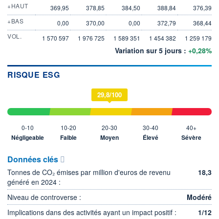
+HAUT
369,95
378,85
384,50
388,84
376,39
+BAS
0,00
370,00
0,00
372,79
368,44
VOL.
1 570 597
1 976 725
1 589 351
1 454 382
1 259 179
Variation sur 5 jours :
+0,28%
RISQUE ESG
29,8/100
0-10
10-20
20-30
30-40
40+
Négligeable
Faible
Moyen
Élevé
Sévère
Données clés
Tonnes de CO₂ émises par million d'euros de revenu
18,3
généré en 2024 :
Niveau de controverse :
Modéré
Implications dans des activités ayant un impact positif :
1/12