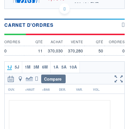
320,131 EUR
VALEUR INDICATIVE
HISTORIQUE
US3696043013 GE
ACTIONNAIRES
DONNÉES TEMPS DIFFÉRÉ
CARNET D'ORDRES
Politique d'exécution
Cotation sur les autres places
ORDRES
QTÉ
ACHAT
VENTE
QTÉ
ORDRES
380
0
11
370,030
370,280
50
0
375
370
1J
5J
1M
3M
6M
1A
5A
10A
365
Compare
17h40
19h50
r
OUVERTURE
CLÔTURE VEILLE
OUV.
+HAUT
+BAS
DER.
VAR.
VOL.
376,390
374,480
+ HAUT
+ BAS
376,390
368,440
VOLUME
CAPITAL ÉCHANGÉ
1 259 179
0,12%
VALORISATION
CAPI.
BOURSIÈRE