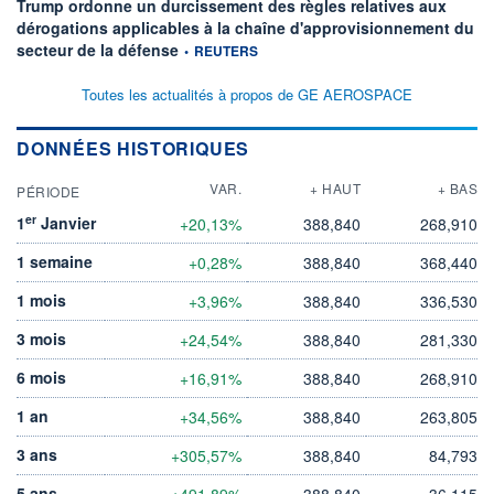
Trump ordonne un durcissement des règles relatives aux
dérogations applicables à la chaîne d'approvisionnement du
information fournie par
secteur de la défense
•
REUTERS
Toutes les actualités à propos de GE AEROSPACE
DONNÉES HISTORIQUES
VAR.
+ HAUT
+ BAS
PÉRIODE
er
1
Janvier
+20,13%
388,840
268,910
1 semaine
+0,28%
388,840
368,440
1 mois
+3,96%
388,840
336,530
3 mois
+24,54%
388,840
281,330
6 mois
+16,91%
388,840
268,910
1 an
+34,56%
388,840
263,805
3 ans
+305,57%
388,840
84,793
5 ans
+491,89%
388,840
36,115