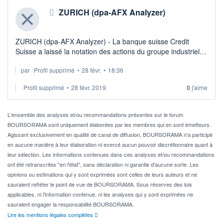
ZURICH (dpa-AFX Analyzer)
ZURICH (dpa-AFX Analyzer) - La banque suisse Credit
Suisse a laissé la notation des actions du groupe industriel
General Electric à l'état "neutre" avec un objectif de cours de
par
Profil supprimé
•
28 févr.
•
18:36
10 dollars américai ...
Profil supprimé
•
28 févr. 2019
0
j'aime
L'ensemble des analyses et/ou recommandations présentes sur le forum
BOURSORAMA sont uniquement élaborées par les membres qui en sont émetteurs.
Agissant exclusivement en qualité de canal de diffusion, BOURSORAMA n'a participé
en aucune manière à leur élaboration ni exercé aucun pouvoir discrétionnaire quant à
leur sélection. Les informations contenues dans ces analyses et/ou recommandations
ont été retranscrites "en l'état", sans déclaration ni garantie d'aucune sorte. Les
opinions ou estimations qui y sont exprimées sont celles de leurs auteurs et ne
sauraient refléter le point de vue de BOURSORAMA. Sous réserves des lois
applicables, ni l'information contenue, ni les analyses qui y sont exprimées ne
sauraient engager la responsabilité BOURSORAMA.
Lire les mentions légales complètes