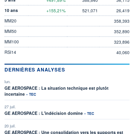
10 ans
+155,21%
521,071
26,419
MM20
358,393
MM50
352,890
MM100
323,896
RSI14
40,060
DERNIÈRES ANALYSES
lun.
GE AEROSPACE : La situation technique est plutôt
information fournie par
incertaine
•
TEC
27 juil.
information fournie par
GE AEROSPACE : L'indécision domine
•
TEC
20 juil.
GE AEROSPACE : Une consolidation vers les supports est