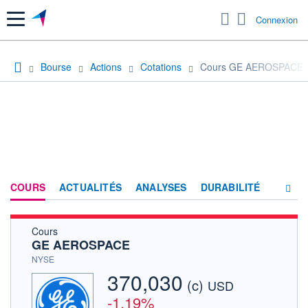
Menu
Connexion
Bourse
Actions
Cotations
Cours GE AEROSPACE
COURS
ACTUALITÉS
ANALYSES
DURABILITÉ
Cours
CONSENSUS
GE AEROSPACE
SOCIÉTÉ
NYSE
370,030
(c)
PRODUITS DE BOURSE
USD
-1,19%
FORUM