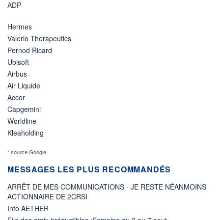
ADP
Hermes
Valerio Therapeutics
Pernod Ricard
Ubisoft
Airbus
Air Liquide
Accor
Capgemini
Worldline
Kleaholding
* source Google
MESSAGES LES PLUS RECOMMANDÉS
ARRÊT DE MES COMMUNICATIONS - JE RESTE NÉANMOINS
ACTIONNAIRE DE 2CRSI
Info AETHER
File des amix irréductibles :Semaine du 3 au 7 aout.