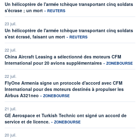
Un hélicoptère de l'armée tchèque transportant cinq soldats
information fournie par
s'écrase ; un mort
•
REUTERS
23 juil.
Un hélicoptère de l'armée tchèque transportant cinq soldats
information fournie par
s'est écrasé, faisant un mort
•
REUTERS
22 juil.
China Aircraft Leasing a sélectionné des moteurs CFM
information fournie par
International pour 20 avions supplémentaires
•
ZONEBOURSE
22 juil.
FlyOne Armenia signe un protocole d'accord avec CFM
International pour des moteurs destinés à propulser les
information fournie par
Airbus A321neo
•
ZONEBOURSE
21 juil.
GE Aerospace et Turkish Technic ont signé un accord de
information fournie par
service et de licence.
•
ZONEBOURSE
20 juil.