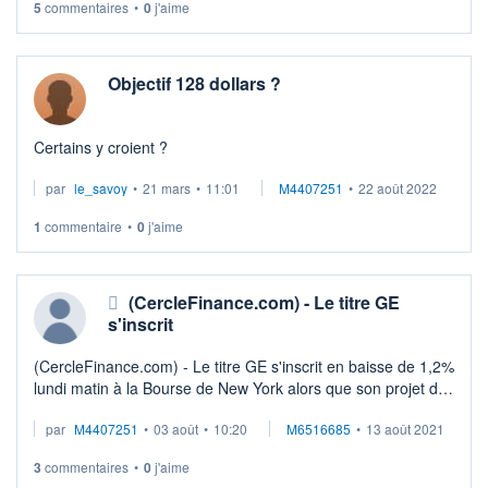
5
commentaires
•
0
j'aime
Objectif 128 dollars ?
Certains y croient ?
par
le_savoy
•
21 mars
•
11:01
M4407251
•
22 août 2022
1
commentaire
•
0
j'aime
(CercleFinance.com) - Le titre GE
s'inscrit
(CercleFinance.com) - Le titre GE s'inscrit en baisse de 1,2%
lundi matin à la Bourse de New York alors que son projet de
regroupement d'actions prend officiellement effet
par
M4407251
•
03 août
•
10:20
M6516685
•
13 août 2021
aujourd'hui.
3
commentaires
•
0
j'aime
GE a annonc ...