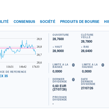
ILITÉ
CONSENSUS
SOCIÉTÉ
PRODUITS DE BOURSE
HI
OUVERTURE
CLÔTURE
VEILLE
28,7600
28,9
28,7800
+ HAUT
+ BAS
28,8
28,9000
28,6400
28,7
28,6
LIMITE À LA
LIMITE À LA
11h51
14h42
17h33
BAISSE
HAUSSE
0,0000
0,0000
DICE DE RÉFÉRENCE
EX 35
DERNIER
DATE
DIVIDENDE
DERNIER
DIVIDENDE
0,60 EUR
27/07/26
(27/07/26)
PROCHAIN
DIVIDENDE
-