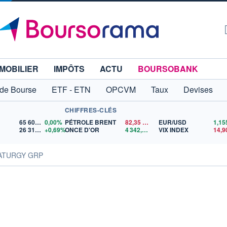
MOBILIER
IMPÔTS
ACTU
BOURSOBANK
 de Bourse
ETF - ETN
OPCVM
Taux
Devises
CHIFFRES-CLÉS
65 606,71
0,00%
PÉTROLE BRENT
82,35
$US
EUR/USD
26 319,45
+0,69%
ONCE D'OR
4 342,26
$US
VIX INDEX
14,9
NATURGY GRP