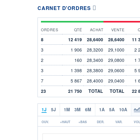
CARNET D'ORDRES
ORDRES
QTÉ
ACHAT
VENTE
8
12 419
28,6400
28,6400
11 
3
1 906
28,3200
29,1000
2 
2
160
28,3400
29,0800
1 
3
1 398
28,3800
29,0600
5 
7
5 867
28,4000
29,0400
1 
23
21 750
TOTAL
TOTAL
22 
1J
5J
1M
3M
6M
1A
5A
10A
OUV.
+HAUT
+BAS
DER.
VAR.
VOL