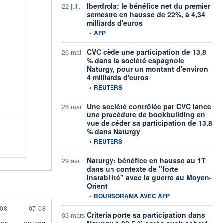
Iberdrola: le bénéfice net du premier
22 juil.
semestre en hausse de 22%, à 4,34
milliards d'euros
information fournie par
•
AFP
CVC cède une participation de 13,8
26 mai
% dans la société espagnole
Naturgy, pour un montant d'environ
4 milliards d'euros
information fournie par
•
REUTERS
Une société contrôlée par CVC lance
26 mai
une procédure de bookbuilding en
vue de céder sa participation de 13,8
% dans Naturgy
information fournie par
•
REUTERS
Naturgy: bénéfice en hausse au 1T
29 avr.
dans un contexte de "forte
instabilité" avec la guerre au Moyen-
Orient
information fournie par
•
BOURSORAMA AVEC AFP
AUGUST
7 AUGUST
-08
07-08
Criteria porte sa participation dans
03 mars
Naturgy à 28,5 % après avoir acheté