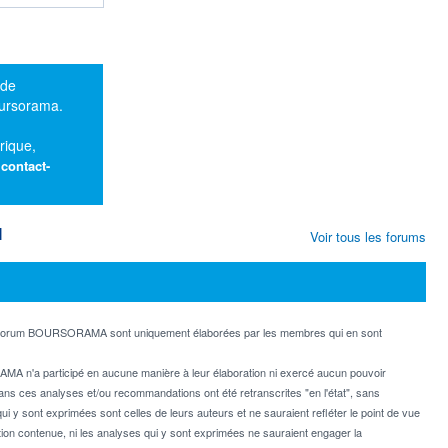
 de
oursorama.
rique,
:
contact-
M
Voir tous les forums
e forum BOURSORAMA sont uniquement élaborées par les membres qui en sont
MA n'a participé en aucune manière à leur élaboration ni exercé aucun pouvoir
dans ces analyses et/ou recommandations ont été retranscrites "en l'état", sans
ui y sont exprimées sont celles de leurs auteurs et ne sauraient refléter le point de vue
on contenue, ni les analyses qui y sont exprimées ne sauraient engager la