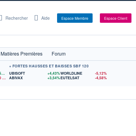
Rechercher
Aide
Espace Membre
Espace Client
Matières Premières
Forum
+ FORTES HAUSSES ET BAISSES SBF 120
1,1559
$US
UBISOFT
+4,43%
WORLDLINE
-5,12%
0
$US
ABIVAX
+3,54%
EUTELSAT
-4,58%