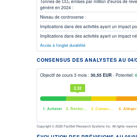
Tonnes de CO₂ émises par million d'euros de rev
généré en 2024 :
Niveau de controverse :
Implications dans des activités ayant un impact posi
Implications dans des activités ayant un impact nég
Accès à l'onglet durabilité
CONSENSUS DES ANALYSTES AU 04/0
Objectif de cours 3 mois :
30,55 EUR
- Potentiel:
2,32
1.
Acheter
2.
Renforcer
3.
Conserver
4.
Alléger
Copyright © 2026 FactSet Research Systems Inc. All rights reserve
ÉVOLUTION DES PRÉVISIONS AU 08/08