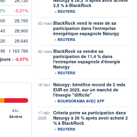
780
28,720
2,5 % à BlackRock
42%
-0,21%
information fournie par
•
REUTERS
800
28,760
BlackRock vend le reste de sa
03 mars
participation dans l'entreprise
040
28,900
énergétique espagnole Naturgy
information fournie par
•
REUTERS
720
28,640
196
1 163 766
BlackRock va vendre sa
02 mars
participation de 11,4 % dans
 jours :
-0,07%
l'entreprise espagnole d'énergie
Naturgy
information fournie par
•
REUTERS
Naturgy: bénéfice record de 2 mds
18 févr.
EUR en 2025, sur un marché de
l'énergie "difficile"
information fournie par
•
BOURSORAMA AVEC AFP
40+
Criteria porte sa participation dans
17 déc.
Sévère
Naturgy à 26 % après avoir acheté 2
2025
% à BlackRock
information fournie par
•
REUTERS