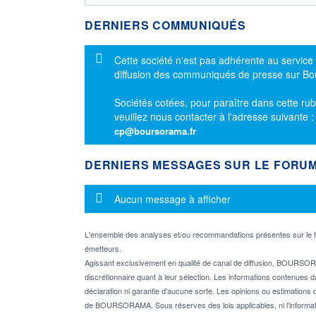
DERNIERS COMMUNIQUÉS
Message d'information
Cette société n'est pas adhérente au service
diffusion des communiqués de presse sur B
Sociétés cotées, pour paraître dans cette rub
veuillez nous contacter à l'adresse suivante 
cp@boursorama.fr
DERNIERS MESSAGES SUR LE FORU
Message d'information
Aucun message à afficher
L'ensemble des analyses et/ou recommandations présentes sur l
émetteurs.
Agissant exclusivement en qualité de canal de diffusion, BOURSORA
discrétionnaire quant à leur sélection. Les informations contenues 
déclaration ni garantie d'aucune sorte. Les opinions ou estimations q
de BOURSORAMA. Sous réserves des lois applicables, ni l'informati