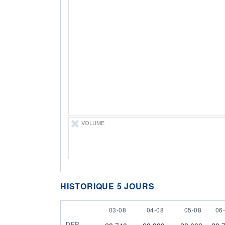
VOLUME
HISTORIQUE 5 JOURS
3 AUGUST
4 AUGUST
5 AUGUST
6 
03-08
04-08
05-08
06
DER.