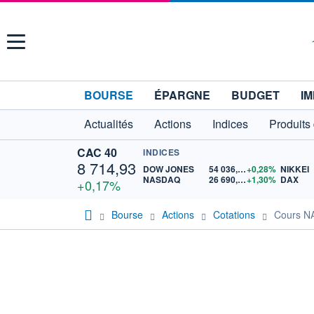
Menu
BOURSE
ÉPARGNE
BUDGET
IM
Actualités
Actions
Indices
Produits
CAC 40
INDICES
8 714,93
DOW JONES
54 036,93
+0,28%
NIKKEI
NASDAQ
26 690,62
+1,30%
DAX
+0,17%
Bourse
Actions
Cotations
Cours 