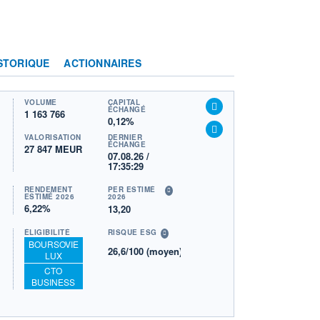
STORIQUE
ACTIONNAIRES
VOLUME
CAPITAL
ÉCHANGÉ
1 163 766
0,12%
VALORISATION
DERNIER
ÉCHANGE
27 847 MEUR
07.08.26 /
17:35:29
RENDEMENT
PER ESTIMÉ
ESTIMÉ 2026
2026
6,22%
13,20
ÉLIGIBILITÉ
RISQUE ESG
BOURSOVIE
26,6/100 (moyen)
LUX
CTO
BUSINESS