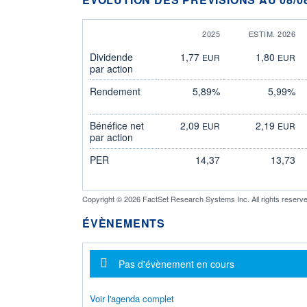
2025
ESTIM. 2026
Dividende
1,77
1,80
EUR
EUR
par action
Rendement
5,89%
5,99%
Bénéfice net
2,09
2,19
EUR
EUR
par action
PER
14,37
13,73
Copyright © 2026 FactSet Research Systems Inc. All rights reserve
ÉVÈNEMENTS
Message d'information
Pas d'évènement en cours
Voir l'agenda complet