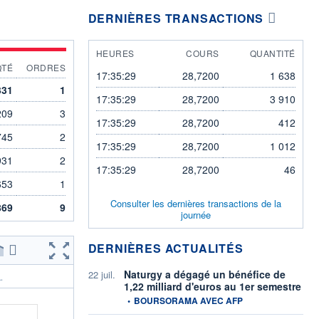
DERNIÈRES TRANSACTIONS
HEURES
COURS
QUANTITÉ
QTÉ
ORDRES
17:35:29
28,7200
1 638
331
1
17:35:29
28,7200
3 910
209
3
17:35:29
28,7200
412
745
2
17:35:29
28,7200
1 012
931
2
17:35:29
28,7200
46
653
1
Consulter les dernières transactions de la
869
9
journée
DERNIÈRES ACTUALITÉS
Naturgy a dégagé un bénéfice de
22 juil.
.
1,22 milliard d'euros au 1er semestre
information fournie par
•
BOURSORAMA AVEC AFP