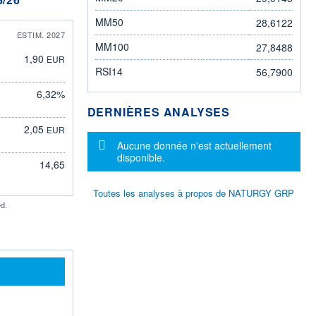
MM50
28,6122
ESTIM. 2027
MM100
27,8488
1,90
EUR
RSI14
56,7900
6,32%
DERNIÈRES ANALYSES
2,05
EUR
Message d'information
Aucune donnée n'est actuellement
disponible.
14,65
Toutes les analyses à propos de NATURGY GRP
d.