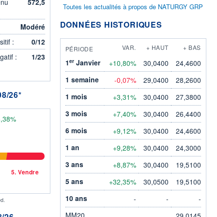
enu
572,5
Toutes les actualités à propos de NATURGY GRP
DONNÉES HISTORIQUES
Modéré
tif :
0/12
VAR.
+ HAUT
+ BAS
PÉRIODE
atif :
1/23
er
1
Janvier
+10,80%
30,0400
24,4600
1 semaine
-0,07%
29,0400
28,2600
8/26*
1 mois
+3,31%
30,0400
27,3800
3 mois
+7,40%
30,0400
26,4400
6,38%
6 mois
+9,12%
30,0400
24,4600
1 an
+9,28%
30,0400
24,3000
3 ans
+8,87%
30,0400
19,5100
5.
Vendre
5 ans
+32,35%
30,0500
19,5100
10 ans
-
-
-
d.
MM20
29,0145
/26