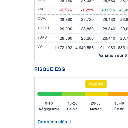
28,740
28,380
28,660
28,
VAR.
-0,76%
-1,25%
+0,99%
+0,
OUV.
28,980
28,720
28,480
28,
+HAUT
29,000
28,880
28,840
29,
+BAS
28,560
28,260
28,440
28,
VOL.
1 172 192
4 640 556
1 011 083
835 
Variation sur 5
RISQUE ESG
26,6/100
0-10
10-20
20-30
30-40
Négligeable
Faible
Moyen
Élevé
Données clés