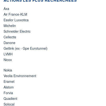
ACTIONS LES PLUS RECHERCHÉES *
Axa
Air France-KLM
Essilor Luxxotica
Michelin
Schneider Electric
Cellectis
Danone
Getlink (ex - Gpe Eurotunnel)
LVMH
Nicox
Nokia
Veolia Environnement
Eramet
Alstom
Forvia
Quadient
Solocal