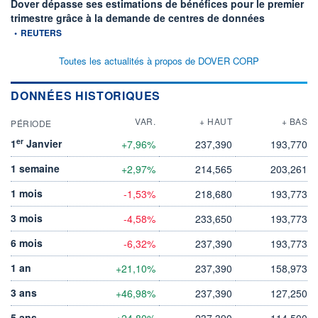
Dover dépasse ses estimations de bénéfices pour le premier
information fo
trimestre grâce à la demande de centres de données
•
REUTERS
Toutes les actualités à propos de DOVER CORP
DONNÉES HISTORIQUES
VAR.
+ HAUT
+ BAS
PÉRIODE
er
1
Janvier
+7,96%
237,390
193,770
1 semaine
+2,97%
214,565
203,261
1 mois
-1,53%
218,680
193,773
3 mois
-4,58%
233,650
193,773
6 mois
-6,32%
237,390
193,773
1 an
+21,10%
237,390
158,973
3 ans
+46,98%
237,390
127,250
5 ans
+24,80%
237,390
114,500