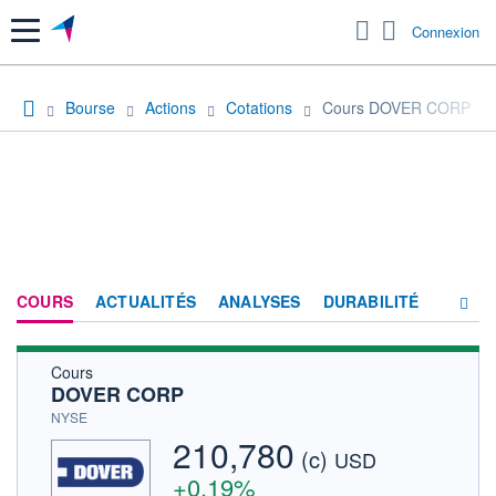
Menu
Connexion
Bourse
Actions
Cotations
Cours DOVER CORP
COURS
ACTUALITÉS
ANALYSES
DURABILITÉ
Cours
CONSENSUS
DOVER CORP
SOCIÉTÉ
NYSE
210,780
(c)
HISTORIQUE
USD
+0,19%
ACTIONNAIRES