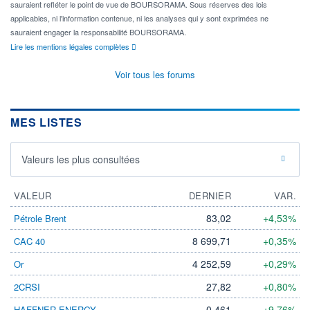
sauraient refléter le point de vue de BOURSORAMA. Sous réserves des lois
applicables, ni l'information contenue, ni les analyses qui y sont exprimées ne
sauraient engager la responsabilité BOURSORAMA.
Lire les mentions légales complètes
Voir tous les forums
MES LISTES
Valeurs les plus consultées
VALEUR
DERNIER
VAR.
83,02
+4,53%
Pétrole Brent
8 699,71
+0,35%
CAC 40
4 252,59
+0,29%
Or
27,82
+0,80%
2CRSI
0,461
+9,76%
HAFFNER ENERGY