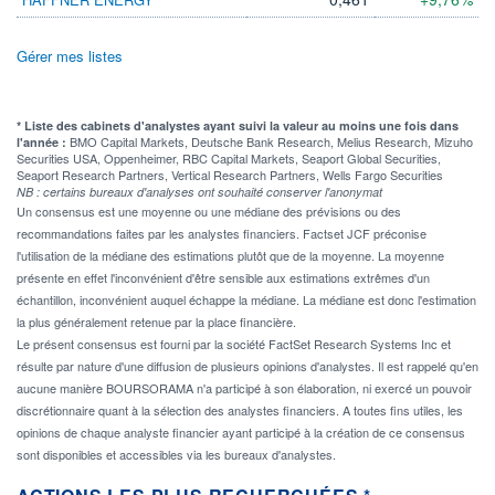
Gérer mes listes
* Liste des cabinets d'analystes ayant suivi la valeur au moins une fois dans
BMO Capital Markets, Deutsche Bank Research, Melius Research, Mizuho
l'année :
Securities USA, Oppenheimer, RBC Capital Markets, Seaport Global Securities,
Seaport Research Partners, Vertical Research Partners, Wells Fargo Securities
NB : certains bureaux d'analyses ont souhaité conserver l'anonymat
Un consensus est une moyenne ou une médiane des prévisions ou des
recommandations faites par les analystes financiers. Factset JCF préconise
l'utilisation de la médiane des estimations plutôt que de la moyenne. La moyenne
présente en effet l'inconvénient d'être sensible aux estimations extrêmes d'un
échantillon, inconvénient auquel échappe la médiane. La médiane est donc l'estimation
la plus généralement retenue par la place financière.
Le présent consensus est fourni par la société FactSet Research Systems Inc et
résulte par nature d'une diffusion de plusieurs opinions d'analystes. Il est rappelé qu'en
aucune manière BOURSORAMA n'a participé à son élaboration, ni exercé un pouvoir
discrétionnaire quant à la sélection des analystes financiers. A toutes fins utiles, les
opinions de chaque analyste financier ayant participé à la création de ce consensus
sont disponibles et accessibles via les bureaux d'analystes.