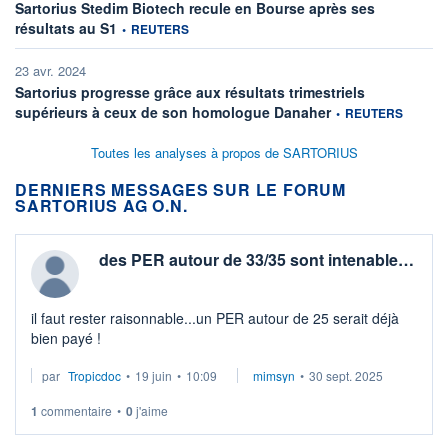
Sartorius Stedim Biotech recule en Bourse après ses
information fournie par
résultats au S1
•
REUTERS
23 avr. 2024
Sartorius progresse grâce aux résultats trimestriels
information fournie pa
supérieurs à ceux de son homologue Danaher
•
REUTERS
Toutes les analyses à propos de SARTORIUS
DERNIERS MESSAGES SUR LE FORUM
SARTORIUS AG O.N.
des PER autour de 33/35 sont intenable…
il faut rester raisonnable...un PER autour de 25 serait déjà
bien payé !
par
Tropicdoc
•
19 juin
•
10:09
mimsyn
•
30 sept. 2025
1
commentaire
•
0
j'aime