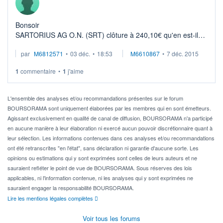
Bonsoir
SARTORIUS AG O.N. (SRT) clôture à 240,10€ qu'en est-il
de cette action (je suis actionnaire de DIM depuis de longue
par
M6812571
•
03 déc.
•
18:53
M6610867
•
7 déc. 2015
date et je viens seulement de découvrir SRT)
Pourquoi il n'y a pa ...
1
commentaire
•
1
j'aime
L'ensemble des analyses et/ou recommandations présentes sur le forum
BOURSORAMA sont uniquement élaborées par les membres qui en sont émetteurs.
Agissant exclusivement en qualité de canal de diffusion, BOURSORAMA n'a participé
en aucune manière à leur élaboration ni exercé aucun pouvoir discrétionnaire quant à
leur sélection. Les informations contenues dans ces analyses et/ou recommandations
ont été retranscrites "en l'état", sans déclaration ni garantie d'aucune sorte. Les
opinions ou estimations qui y sont exprimées sont celles de leurs auteurs et ne
sauraient refléter le point de vue de BOURSORAMA. Sous réserves des lois
applicables, ni l'information contenue, ni les analyses qui y sont exprimées ne
sauraient engager la responsabilité BOURSORAMA.
Lire les mentions légales complètes
Voir tous les forums