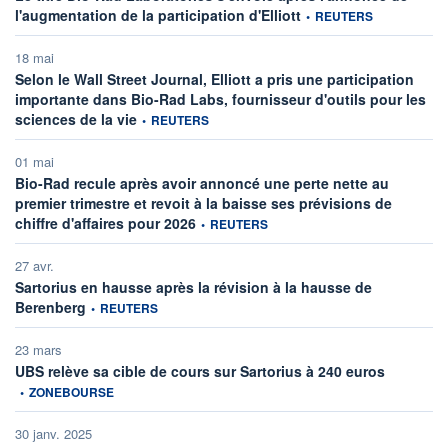
information fournie par
l'augmentation de la participation d'Elliott
•
REUTERS
18 mai
Selon le Wall Street Journal, Elliott a pris une participation
importante dans Bio-Rad Labs, fournisseur d'outils pour les
information fournie par
sciences de la vie
•
REUTERS
01 mai
Bio-Rad recule après avoir annoncé une perte nette au
premier trimestre et revoit à la baisse ses prévisions de
information fournie par
chiffre d'affaires pour 2026
•
REUTERS
27 avr.
Sartorius en hausse après la révision à la hausse de
information fournie par
Berenberg
•
REUTERS
23 mars
information
UBS relève sa cible de cours sur Sartorius à 240 euros
•
ZONEBOURSE
30 janv. 2025