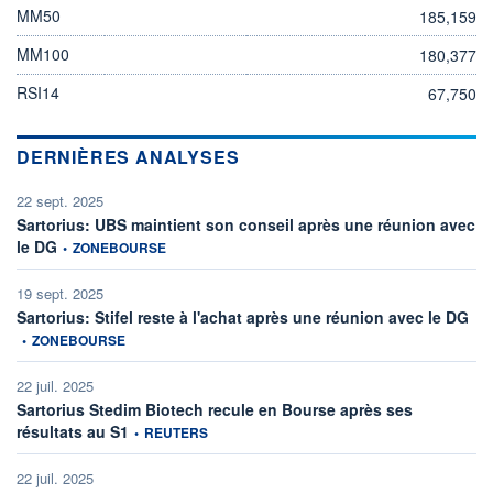
MM50
185,159
MM100
180,377
RSI14
67,750
DERNIÈRES ANALYSES
22 sept. 2025
Sartorius: UBS maintient son conseil après une réunion avec
information fournie par
le DG
•
ZONEBOURSE
19 sept. 2025
info
Sartorius: Stifel reste à l'achat après une réunion avec le DG
•
ZONEBOURSE
22 juil. 2025
Sartorius Stedim Biotech recule en Bourse après ses
information fournie par
résultats au S1
•
REUTERS
22 juil. 2025