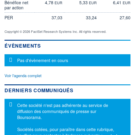
Bénéfice net
4,78
5,33
6,41
EUR
EUR
EUR
par action
PER
37,03
33,24
27,60
Copyright © 2026 FactSet Research Systems Inc. All rights reserved.
ÉVÈNEMENTS
Message d'information
Pas d'évènement en cours
Voir l'agenda complet
DERNIERS COMMUNIQUÉS
Message d'information
Cette société n'est pas adhérente au service de
diffusion des communiqués de presse sur
Boursorama.
Sociétés cotées, pour paraître dans cette rubrique,