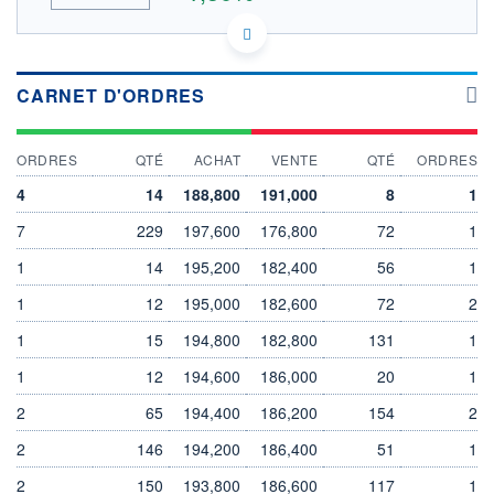
ACTIONNAIRES
DE0007165607 SRT
DONNÉES TEMPS DIFFÉRÉ
Politique d'exécution
CARNET D'ORDRES
Cotation sur les autres places
194
ORDRES
QTÉ
ACHAT
VENTE
QTÉ
ORDRES
192
4
14
188,800
191,000
8
1
190
7
229
197,600
176,800
72
1
188
186
1
14
195,200
182,400
56
1
11h53
14h44
1
12
195,000
182,600
72
2
OUVERTURE
CLÔTURE VEILLE
189,400
187,200
1
15
194,800
182,800
131
1
+ HAUT
+ BAS
1
192,600
12
194,600
186,000
188,200
20
1
2
65
194,400
186,200
154
2
VOLUME
CAPITAL ÉCHANGÉ
2 820
0,01%
2
146
194,200
186,400
51
1
VALORISATION
DERNIER ÉCHANGE
7 114 MEUR
07.08.26 / 17:35:08
2
150
193,800
186,600
117
1