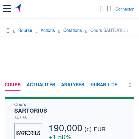
Menu
Connexion
Bourse
Actions
Cotations
Cours SARTORIUS
COURS
ACTUALITÉS
ANALYSES
DURABILITÉ
Cours
CONSENSUS
SARTORIUS
SOCIÉTÉ
XETRA
190,000
(c)
FORUM
EUR
+1,50%
HISTORIQUE