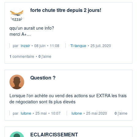
forte chute titre depuis 2 jours!
qqu'un aurait une info?
merci A+
par
inzair
•
08 juin
•
11:08
Ti-tangue
•
25 juil. 2020
https://www.etoro.com/people/inzzair/portfolio
1
commentaire
•
0
j'aime
Question ?
Lorsque l'on achète ou vend des actions sur EXTRA les frais
de négociation sont ils plus élevés
par
lutone
•
25 mai
•
10:07
lutone
•
25 mai 2020
0
j'aime
ECLAIRCISSEMENT