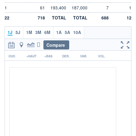
LIMITE À LA
LIMITE À LA
1
61
193,400
187,000
7
1
BAISSE
HAUSSE
0,000
0,000
22
718
TOTAL
TOTAL
688
12
RENDEMENT
PER ESTIMÉ
ESTIMÉ 2026
2026
0,46%
33,24
1J
5J
1M
3M
6M
1A
5A
10A
DERNIER
DATE
Compare
DIVIDENDE
DERNIER
DIVIDENDE
0,00 EUR
-
r
OUV.
+HAUT
+BAS
DER.
VAR.
VOL.
PROCHAIN
DIVIDENDE
-
ÉLIGIBILITÉ
RISQUE ESG
BOURSOVIE LUX
-
CTO BUSINESS
+ PORTEFEUILLE
+ LISTE