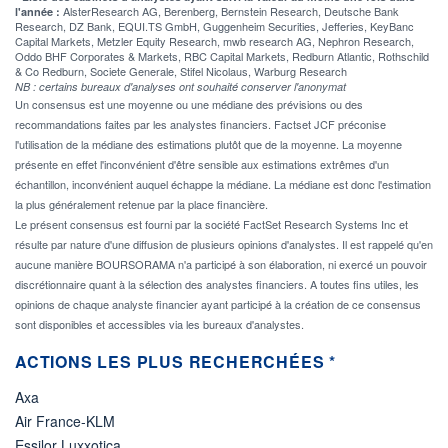
AlsterResearch AG, Berenberg, Bernstein Research, Deutsche Bank
l'année :
Research, DZ Bank, EQUI.TS GmbH, Guggenheim Securities, Jefferies, KeyBanc
Capital Markets, Metzler Equity Research, mwb research AG, Nephron Research,
Oddo BHF Corporates & Markets, RBC Capital Markets, Redburn Atlantic, Rothschild
& Co Redburn, Societe Generale, Stifel Nicolaus, Warburg Research
NB : certains bureaux d'analyses ont souhaité conserver l'anonymat
Un consensus est une moyenne ou une médiane des prévisions ou des
recommandations faites par les analystes financiers. Factset JCF préconise
l'utilisation de la médiane des estimations plutôt que de la moyenne. La moyenne
présente en effet l'inconvénient d'être sensible aux estimations extrêmes d'un
échantillon, inconvénient auquel échappe la médiane. La médiane est donc l'estimation
la plus généralement retenue par la place financière.
Le présent consensus est fourni par la société FactSet Research Systems Inc et
résulte par nature d'une diffusion de plusieurs opinions d'analystes. Il est rappelé qu'en
aucune manière BOURSORAMA n'a participé à son élaboration, ni exercé un pouvoir
discrétionnaire quant à la sélection des analystes financiers. A toutes fins utiles, les
opinions de chaque analyste financier ayant participé à la création de ce consensus
sont disponibles et accessibles via les bureaux d'analystes.
ACTIONS LES PLUS RECHERCHÉES *
Axa
Air France-KLM
Essilor Luxxotica