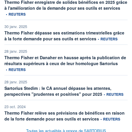
Thermo Fisher enregistre de solides bénéfices en 2025 grâce
informa
à l'amélioration de la demande pour ses outils et services
•
REUTERS
30 janv. 2025
Thermo Fisher dépasse ses estimations trimestrielles grâce
information fournie pa
à la forte demande pour ses outils et services
•
REUTERS
28 janv. 2025
Thermo Fisher et Danaher en hausse après la publication de
informati
résultats supérieurs à ceux de leur homologue Sartorius
•
REUTERS
28 janv. 2025
Sartorius Stedim : le CA annuel dépasse les attentes,
information fournie
perspectives "prudentes et positives" pour 2025
•
REUTERS
23 oct. 2024
Thermo Fisher relève ses prévisions de bénéfices en raison
information fournie p
de la forte demande pour ses outils et services
•
REUTERS
Toutes les actualités à propos de SARTORIUS