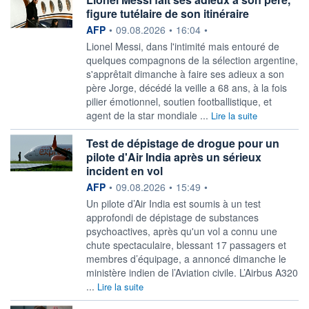
figure tutélaire de son itinéraire
information fournie par
AFP
•
09.08.2026
•
16:04
•
Lionel Messi, dans l'intimité mais entouré de
quelques compagnons de la sélection argentine,
s'apprêtait dimanche à faire ses adieux a son
père Jorge, décédé la veille a 68 ans, à la fois
pilier émotionnel, soutien footballistique, et
agent de la star mondiale ...
Lire la suite
Test de dépistage de drogue pour un
pilote d'Air India après un sérieux
incident en vol
information fournie par
AFP
•
09.08.2026
•
15:49
•
Un pilote d’Air India est soumis à un test
approfondi de dépistage de substances
psychoactives, après qu'un vol a connu une
chute spectaculaire, blessant 17 passagers et
membres d’équipage, a annoncé dimanche le
ministère indien de l’Aviation civile. L’Airbus A320
...
Lire la suite