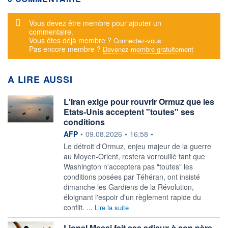
Message d'alerte
Vous devez être membre pour ajouter un
commentaire.
Vous êtes déjà membre ?
Connectez-vous
Pas encore membre ?
Devenez membre gratuitement
A LIRE AUSSI
L'Iran exige pour rouvrir Ormuz que les
Etats-Unis acceptent "toutes" ses
conditions
information fournie par
AFP
•
09.08.2026
•
16:58
•
Le détroit d'Ormuz, enjeu majeur de la guerre
au Moyen-Orient, restera verrouillé tant que
Washington n'acceptera pas "toutes" les
conditions posées par Téhéran, ont insisté
dimanche les Gardiens de la Révolution,
éloignant l'espoir d'un règlement rapide du
conflit. ...
Lire la suite
Lionel Messi fait ses adieux à son père,