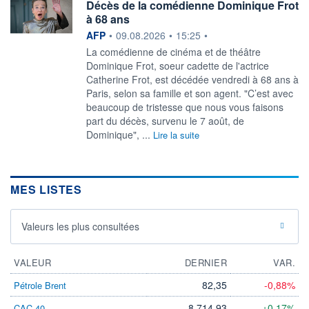
Décès de la comédienne Dominique Frot
à 68 ans
information fournie par
AFP
•
09.08.2026
•
15:25
•
La comédienne de cinéma et de théâtre
Dominique Frot, soeur cadette de l'actrice
Catherine Frot, est décédée vendredi à 68 ans à
Paris, selon sa famille et son agent. "C’est avec
beaucoup de tristesse que nous vous faisons
part du décès, survenu le 7 août, de
Dominique", ...
Lire la suite
MES LISTES
Valeurs les plus consultées
VALEUR
DERNIER
VAR.
82,35
-0,88%
Pétrole Brent
8 714,93
+0,17%
CAC 40