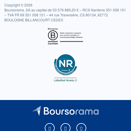
Copyright © 2026
Boursorama, SA au capital de 53 576 889,20 € – RCS Nanterre 351 058 151
– TVA FR 69 351 058 151 – 44 rue Traversière, CS 80134, 92772
BOULOGNE BILLANCOURT CEDEX
Boursorama sur Facebook
Boursorama sur X
Boursorama sur Youtu