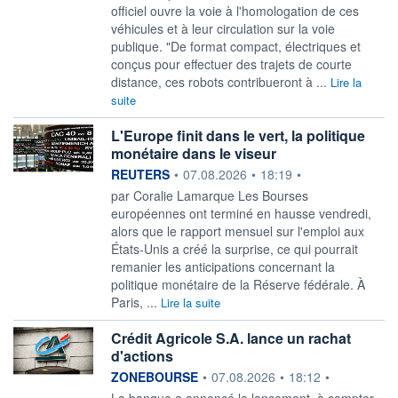
officiel ouvre la voie à l'homologation de ces
véhicules et à leur circulation sur la voie
publique. "De format compact, électriques et
conçus pour effectuer des trajets de courte
distance, ces robots contribueront à ...
Lire la
suite
L'Europe finit dans le vert, la politique
monétaire dans le viseur
information fournie par
REUTERS
•
07.08.2026
•
18:19
•
par Coralie Lamarque Les Bourses
européennes ont terminé en hausse vendredi,
alors que le rapport mensuel sur l'emploi ‌aux
États-Unis a créé la surprise, ce qui pourrait
remanier les anticipations concernant la
politique monétaire de la Réserve fédérale. À
Paris, ...
Lire la suite
Crédit Agricole S.A. lance un rachat
d'actions
information fournie par
ZONEBOURSE
•
07.08.2026
•
18:12
•
La banque a annoncé le lancement, à compter