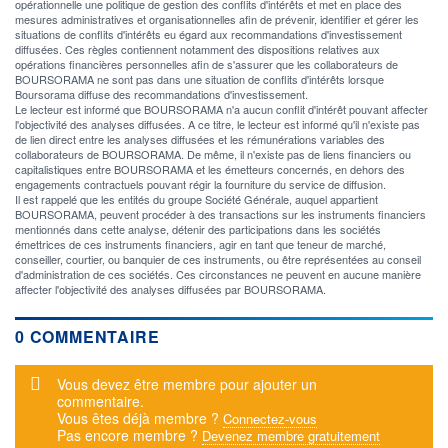
opérationnelle une politique de gestion des conflits d'intérêts et met en place des
mesures administratives et organisationnelles afin de prévenir, identifier et gérer les
situations de conflits d'intérêts eu égard aux recommandations d'investissement
diffusées. Ces règles contiennent notamment des dispositions relatives aux
opérations financières personnelles afin de s'assurer que les collaborateurs de
BOURSORAMA ne sont pas dans une situation de conflits d'intérêts lorsque
Boursorama diffuse des recommandations d'investissement.
Le lecteur est informé que BOURSORAMA n'a aucun conflit d'intérêt pouvant affecter
l'objectivité des analyses diffusées. A ce titre, le lecteur est informé qu'il n'existe pas
de lien direct entre les analyses diffusées et les rémunérations variables des
collaborateurs de BOURSORAMA. De même, il n'existe pas de liens financiers ou
capitalistiques entre BOURSORAMA et les émetteurs concernés, en dehors des
engagements contractuels pouvant régir la fourniture du service de diffusion.
Il est rappelé que les entités du groupe Société Générale, auquel appartient
BOURSORAMA, peuvent procéder à des transactions sur les instruments financiers
mentionnés dans cette analyse, détenir des participations dans les sociétés
émettrices de ces instruments financiers, agir en tant que teneur de marché,
conseiller, courtier, ou banquier de ces instruments, ou être représentées au conseil
d'administration de ces sociétés. Ces circonstances ne peuvent en aucune manière
affecter l'objectivité des analyses diffusées par BOURSORAMA.
0 COMMENTAIRE
Message d'alerte
Vous devez être membre pour ajouter un
commentaire.
Vous êtes déjà membre ?
Connectez-vous
Pas encore membre ?
Devenez membre gratuitement