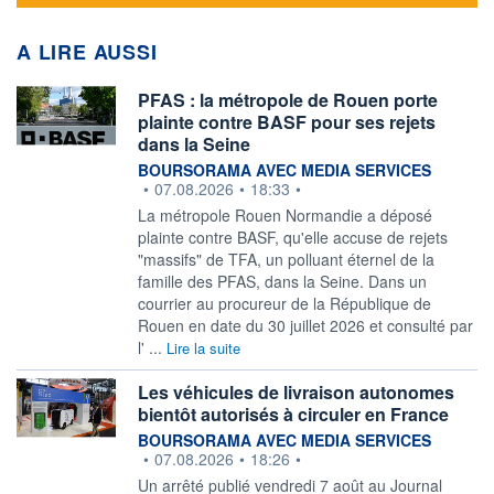
A LIRE AUSSI
PFAS : la métropole de Rouen porte
plainte contre BASF pour ses rejets
dans la Seine
information fournie par
BOURSORAMA AVEC MEDIA SERVICES
•
07.08.2026
•
18:33
•
La métropole Rouen Normandie a déposé
plainte contre BASF, qu'elle accuse de rejets
"massifs" de TFA, un polluant éternel de la
famille des PFAS, dans la Seine. Dans un
courrier au procureur de la République de
Rouen en date du 30 juillet 2026 et consulté par
l' ...
Lire la suite
Les véhicules de livraison autonomes
bientôt autorisés à circuler en France
information fournie par
BOURSORAMA AVEC MEDIA SERVICES
•
07.08.2026
•
18:26
•
Un arrêté publié vendredi 7 août au Journal