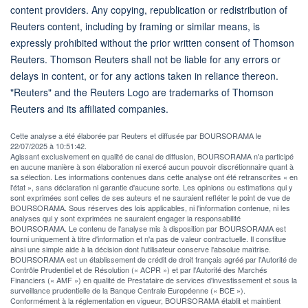
content providers. Any copying, republication or redistribution of
Reuters content, including by framing or similar means, is
expressly prohibited without the prior written consent of Thomson
Reuters. Thomson Reuters shall not be liable for any errors or
delays in content, or for any actions taken in reliance thereon.
"Reuters" and the Reuters Logo are trademarks of Thomson
Reuters and its affiliated companies.
Cette analyse a été élaborée par Reuters et diffusée par BOURSORAMA le
22/07/2025 à 10:51:42.
Agissant exclusivement en qualité de canal de diffusion, BOURSORAMA n'a participé
en aucune manière à son élaboration ni exercé aucun pouvoir discrétionnaire quant à
sa sélection. Les informations contenues dans cette analyse ont été retranscrites « en
l'état », sans déclaration ni garantie d'aucune sorte. Les opinions ou estimations qui y
sont exprimées sont celles de ses auteurs et ne sauraient refléter le point de vue de
BOURSORAMA. Sous réserves des lois applicables, ni l'information contenue, ni les
analyses qui y sont exprimées ne sauraient engager la responsabilité
BOURSORAMA. Le contenu de l'analyse mis à disposition par BOURSORAMA est
fourni uniquement à titre d'information et n'a pas de valeur contractuelle. Il constitue
ainsi une simple aide à la décision dont l'utilisateur conserve l'absolue maîtrise.
BOURSORAMA est un établissement de crédit de droit français agréé par l'Autorité de
Contrôle Prudentiel et de Résolution (« ACPR ») et par l'Autorité des Marchés
Financiers (« AMF ») en qualité de Prestataire de services d'investissement et sous la
surveillance prudentielle de la Banque Centrale Européenne (« BCE »).
Conformément à la réglementation en vigueur, BOURSORAMA établit et maintient