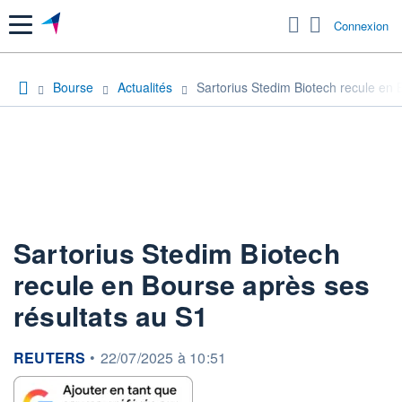
Menu
Connexion
Bourse
Actualités
Sartorius Stedim Biotech recule en 
Sartorius Stedim Biotech
recule en Bourse après ses
résultats au S1
information fournie par
REUTERS
•
22/07/2025 à 10:51