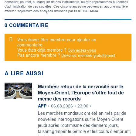
conseiller, courtier, ou banquier de ces instruments, ou être représentées au conseil
d'administration de ces sociétés. Ces circonstances ne peuvent en aucune manière
affecter l'objectivité des analyses diffusées par BOURSORAMA.
0 COMMENTAIRE
Message d'alerte
Vous devez être membre pour ajouter un
commentaire.
Vous êtes déjà membre ?
Connectez-vous
Pas encore membre ?
Devenez membre gratuitement
A LIRE AUSSI
Marchés: retour de la nervosité sur le
Moyen-Orient, l'Europe s'offre tout de
même des records
information fournie par
AFP
•
06.08.2026
•
23:00
•
Les marchés mondiaux ont été animés par de
nouvelles interrogations sur le Moyen-Orient
jeudi après l'optimisme des derniers jours,
faisant grimper le pétrole et les coûts d'emprunt,