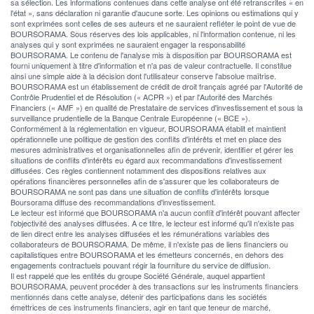
sa sélection. Les informations contenues dans cette analyse ont été retranscrites « en
l'état », sans déclaration ni garantie d'aucune sorte. Les opinions ou estimations qui y
sont exprimées sont celles de ses auteurs et ne sauraient refléter le point de vue de
BOURSORAMA. Sous réserves des lois applicables, ni l'information contenue, ni les
analyses qui y sont exprimées ne sauraient engager la responsabilité
BOURSORAMA. Le contenu de l'analyse mis à disposition par BOURSORAMA est
fourni uniquement à titre d'information et n'a pas de valeur contractuelle. Il constitue
ainsi une simple aide à la décision dont l'utilisateur conserve l'absolue maîtrise.
BOURSORAMA est un établissement de crédit de droit français agréé par l'Autorité de
Contrôle Prudentiel et de Résolution (« ACPR ») et par l'Autorité des Marchés
Financiers (« AMF ») en qualité de Prestataire de services d'investissement et sous la
surveillance prudentielle de la Banque Centrale Européenne (« BCE »).
Conformément à la réglementation en vigueur, BOURSORAMA établit et maintient
opérationnelle une politique de gestion des conflits d'intérêts et met en place des
mesures administratives et organisationnelles afin de prévenir, identifier et gérer les
situations de conflits d'intérêts eu égard aux recommandations d'investissement
diffusées. Ces règles contiennent notamment des dispositions relatives aux
opérations financières personnelles afin de s'assurer que les collaborateurs de
BOURSORAMA ne sont pas dans une situation de conflits d'intérêts lorsque
Boursorama diffuse des recommandations d'investissement.
Le lecteur est informé que BOURSORAMA n'a aucun conflit d'intérêt pouvant affecter
l'objectivité des analyses diffusées. A ce titre, le lecteur est informé qu'il n'existe pas
de lien direct entre les analyses diffusées et les rémunérations variables des
collaborateurs de BOURSORAMA. De même, il n'existe pas de liens financiers ou
capitalistiques entre BOURSORAMA et les émetteurs concernés, en dehors des
engagements contractuels pouvant régir la fourniture du service de diffusion.
Il est rappelé que les entités du groupe Société Générale, auquel appartient
BOURSORAMA, peuvent procéder à des transactions sur les instruments financiers
mentionnés dans cette analyse, détenir des participations dans les sociétés
émettrices de ces instruments financiers, agir en tant que teneur de marché,