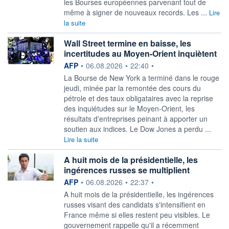
les Bourses européennes parvenant tout de
même à signer de nouveaux records. Les ...
Lire
la suite
Wall Street termine en baisse, les
incertitudes au Moyen-Orient inquiètent
information fournie par
AFP
•
06.08.2026
•
22:40
•
La Bourse de New York a terminé dans le rouge
jeudi, minée par la remontée des cours du
pétrole et des taux obligataires avec la reprise
des inquiétudes sur le Moyen-Orient, les
résultats d'entreprises peinant à apporter un
soutien aux indices. Le Dow Jones a perdu ...
Lire la suite
A huit mois de la présidentielle, les
ingérences russes se multiplient
information fournie par
AFP
•
06.08.2026
•
22:37
•
A huit mois de la présidentielle, les ingérences
russes visant des candidats s'intensifient en
France même si elles restent peu visibles. Le
gouvernement rappelle qu'il a récemment