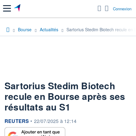
Menu
Connexion
Bourse
Actualités
Sartorius Stedim Biotech recule en 
Sartorius Stedim Biotech
recule en Bourse après ses
résultats au S1
information fournie par
REUTERS
•
22/07/2025 à 12:14